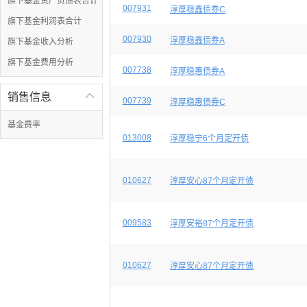
旗下基金资产负债表合计
007931
淳厚稳鑫债券C
旗下基金利润表合计
007930
淳厚稳鑫债券A
旗下基金收入分析
旗下基金费用分析
007738
淳厚稳惠债券A
销售信息

007739
淳厚稳惠债券C
基金费率
013008
淳厚稳宁6个月定开债
010627
淳厚安心87个月定开债
009583
淳厚安裕87个月定开债
010627
淳厚安心87个月定开债