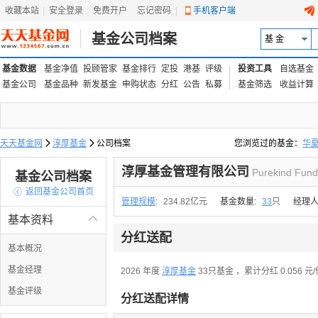
收藏本站
|
安全登录
|
免费开户
忘记密码
|
手机客户端
基金公司档案
基 金
基金数据
基金净值
投顾管家
基金排行
定投
港基
评级
投资工具
自选基金
基金公司
基金品种
新发基金
申购状态
分红
公告
私募
基金筛选
收益计算
天天基金网

淳厚基金

公司档案
您浏览过的基金：
华
易方达上证中盘ETF联接
淳厚基金管理有限公司
Purekind Fund
基金公司档案

返回基金公司首页
管理规模
:
234.82亿元
基金数量:
33
只
经理人
基本资料

分红送配
基本概况
基金经理
2026 年度
淳厚基金
33只基金
，累计分红 0.056 元
基金评级
分红送配详情