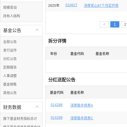
010627
2025年
淳厚安心87个月定开债
规模变动
持有人结构
<
1
2
基金公告

拆分详情
全部公告
发行运作
年份
基金代码
基金名称
分红公告
定期报告
人事调整
分红送配公告
基金销售
基金代码
基金名称
其他公告
014288
淳厚稳丰债券A
财务数据

014289
淳厚稳丰债券C
旗下基金财务指标合计