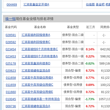
汇添富鑫益定开债A
估值图
基金吧
档
004469
徐一恒
现任基金业绩与排名详情
基金代码
基金名称
基金类型
近三月
同类排
汇添富稳利回报债券A
债券型-混合二级
028591
-
-
|
-
汇添富稳利回报债券C
债券型-混合二级
028592
-
-
|
-
汇添富稳恒6个月持有债券C
债券型-混合一级
023454
0.14%
642
|
9
汇添富稳恒6个月持有债券A
债券型-混合一级
023453
0.22%
598
|
9
汇添富双鑫添利债券D
债券型-混合二级
025178
-0.02%
589
|
16
汇添富稳健收益混合B
混合型-偏债
020623
6.72%
6
|
132
汇添富中高等级信用债A
债券型-信用债
011658
0.77%
61
|
22
汇添富中高等级信用债C
债券型-信用债
011659
0.69%
100
|
2
汇添富中高等级信用债E
债券型-信用债
011660
0.72%
81
|
22
汇添富稳健添盈一年持有混合
混合型-偏债
010045
-1.73%
1057
|
1
汇添富稳健收益混合A
混合型-偏债
009736
6.72%
6
|
132