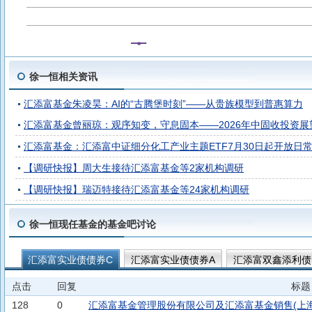
徐一恒相关资讯
汇添富基金朱凌昊：AI的“古腾堡时刻”——从贵族模型到普惠算力
汇添富基金曾丽琼：观序知变，守息固本——2026年中固收投资展
汇添富基金：汇添富中证细分化工产业主题ETF7月30日起开放日
【调研快报】周大生接待汇添富基金等2家机构调研
【调研快报】瑞迈特接待汇添富基金等24家机构调研
徐一恒现任基金的基金吧讨论
汇添富实业债债券C
汇添富实业债债券A
汇添富双鑫添利债
汇添富稳健添盈一年持有混合
汇添富中高等级信用债A
汇
点击
回复
标题
汇添富双鑫添利债券D
汇添富稳恒6个月持有债券A
汇添富
128
0
汇添富基金管理股份有限公司及汇添富基金销售(上