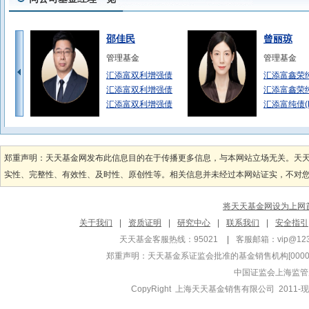
邵佳民
曾丽琼
管理基金
管理基金
汇添富双利增强债
汇添富鑫荣
汇添富双利增强债
汇添富鑫荣
汇添富双利增强债
汇添富纯债(
吴振翔
王栩
管理基金
管理基金
郑重声明：天天基金网发布此信息目的在于传播更多信息，与本网站立场无关。天
汇添富沪深300
汇添富美丽3
实性、完整性、有效性、及时性、原创性等。相关信息并未经过本网站证实，不对您构
汇添富上证综合指
汇添富大盘
汇添富中证精准医
汇添富美丽3
将天天基金网设为上网
林渌
郑磊
关于我们
|
资质证明
|
研究中心
|
联系我们
|
安全指引
管理基金
管理基金
天天基金客服热线：95021
|
客服邮箱：
vip@12
汇添富稳健鑫添益
汇添富中盘
郑重声明：
天天基金系证监会批准的基金销售机构[000000
汇添富稳健鑫添益
汇添富中盘
中国证监会上海监管
汇添富医疗
CopyRight 上海天天基金销售有限公司 2011-现
赖中立
刘宁