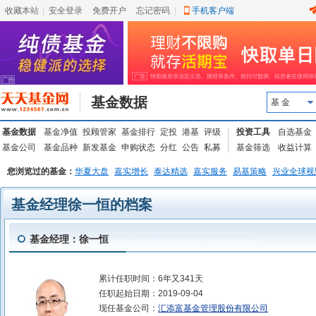
收藏本站
|
安全登录
|
免费开户
忘记密码
|
手机客户端
基金数据
基 金
基金数据
基金净值
投顾管家
基金排行
定投
港基
评级
投资工具
自选基金
基金公司
基金品种
新发基金
申购状态
分红
公告
私募
基金筛选
收益计算
您浏览过的基金：
华夏大盘
嘉实增长
泰达精选
嘉实服务
易基策略
兴业全球视
基金经理徐一恒的档案
基金经理：徐一恒
累计任职时间：
6年又341天
任职起始日期：
2019-09-04
现任基金公司：
汇添富基金管理股份有限公司