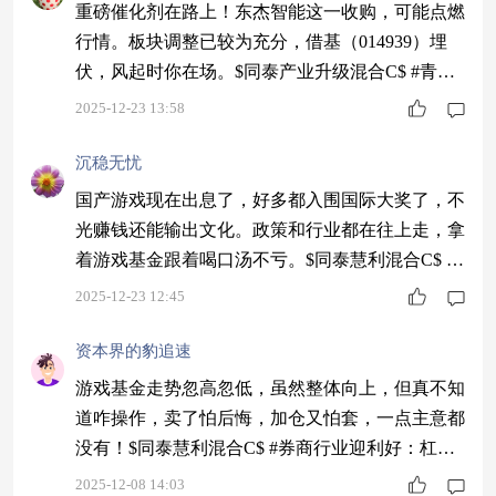
重磅催化剂在路上！东杰智能这一收购，可能点燃
行情。板块调整已较为充分，借基（014939）埋
伏，风起时你在场。$同泰产业升级混合C$ #青禾
创作计划#
2025-12-23 13:58
沉稳无忧
国产游戏现在出息了，好多都入围国际大奖了，不
光赚钱还能输出文化。政策和行业都在往上走，拿
着游戏基金跟着喝口汤不亏。$同泰慧利混合C$ #
【跨年坦白局】提问金梓才、陈果#
2025-12-23 12:45
资本界的豹追速
游戏基金走势忽高忽低，虽然整体向上，但真不知
道咋操作，卖了怕后悔，加仓又怕套，一点主意都
没有！$同泰慧利混合C$ #券商行业迎利好：杠杆
上限“松绑”#
2025-12-08 14:03