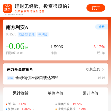
南方利安A
诊断
001570
混合型-灵活
中风险
-0.06
1.5906
3.12%
%
日涨幅08-06
净值
近1年
南方基金财富号
机构主页
全球铜供应缺口或达25%
08-06
市场
累计收益
单位净值
累计净值
近1年：
3.12%
同类平均：
19.77%
沪深300：
13.07%
业绩比较基准：
2.79%