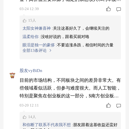
带来的资本利得机会。数据显示，其年化收益率5.
03-24 12:39
13%，近一年回报2.44%，这样的业绩在低风险资
15人
产类别中颇具吸引力。它不直接投资于波动较大的
太阳女神兼喜神
:
关注这基好久了，会继续关注的
权益资产，也不涉及信用债，因此与股票市场的相
温柔给你
:
没啥好说的，跟着买就对咯
关性较低，是进行分散化投资的实用工具。#藏金
眼泪是独一的豪侈
:
不要追涨杀跌，相信时间的力量
阁论金#
全部13条评论
股友vyBiDn
目前的市场结构，不同板块之间的差异非常大。有
些领域看似活跃，但参与难度很大。而人工智能，
特别是聚焦在创业板的这一部分，$南方创业板人
工智能ETF联接A$（024725）$南方创业板人工智
03-20 12:11
能ETF联接C$（024726）近三个月能实现13%的增
14人
长，表明其表现是有支撑的。预期在其他地方可能
和你断了联系不代表我不想
:
朋友跟着这基收益还蛮好
只是一种设想，在这里则能看到具体的进展和业