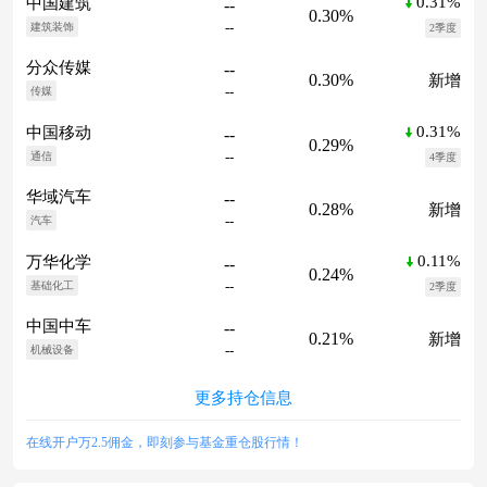
0.31%
中国建筑
--
0.30%
--
建筑装饰
2季度
分众传媒
--
0.30%
新增
--
传媒
0.31%
中国移动
--
0.29%
--
通信
4季度
华域汽车
--
0.28%
新增
--
汽车
0.11%
万华化学
--
0.24%
--
基础化工
2季度
中国中车
--
0.21%
新增
--
机械设备
更多持仓信息
在线开户万2.5佣金，即刻参与基金重仓股行情！