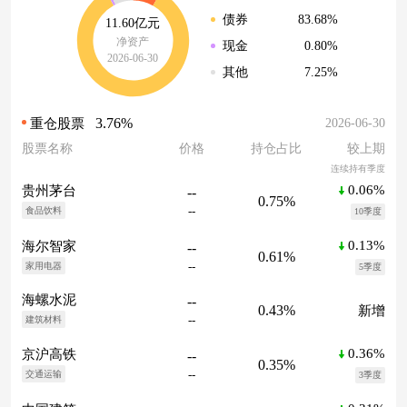
83.68%
债券
11.60亿元
净资产
0.80%
现金
2026-06-30
7.25%
其他
3.76%
2026-06-30
重仓股票
股票名称
价格
持仓占比
较上期
连续持有季度
0.06%
贵州茅台
--
0.75%
--
食品饮料
10季度
0.13%
海尔智家
--
0.61%
--
家用电器
5季度
海螺水泥
--
0.43%
新增
--
建筑材料
0.36%
京沪高铁
--
0.35%
--
交通运输
3季度