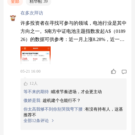
全部
精华帖 39
在多次拜访
许多投资者在寻找可参与的领域，电池行业是其中
方向之一。$南方中证电池主题指数发起A$（0189
26）的数据可供参考：近一月上涨8.28%，近一年
累计涨幅97.03%，其近一年表现在同类中领先。
该产品通过跟踪中证电池主题指数进行运作，该指
数重点覆盖电池产业链，从价格走势观察，其目前
05-21 16:00
或处于趋势初步形成阶段。#晒黄金#
12人
等不来的期待
:
瞄准节奏进场，才会更主动
傲娇是我
:
趁机建个仓能行不？
你太高我够不到你别哭我弯下腰
:
有没有持有人，这基
推荐不
全部12条评论