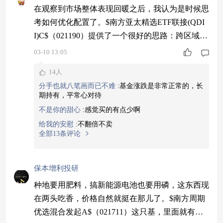
在观察到市场整体表现回暖之后，我认为是时候思
考如何优化配置了。$南方亚太精选ETF联接(QDI
I)C$（021190）提供了一个很好的思路：跨区域分
散。亚太地区既有成熟的市场，也有增长迅速的新
03-10 13:05
兴市场，它们的市场节奏往往不同步。投资于这样
14人
的组合，可以在一定程度上避免因单一市场进入调
分手也就八笔画而已不难
:
基金涨跌是非常正常的，长
整期而带来的被动等待，让资金有机会在不同市场
期持有，平常心对待
之间自然流转，捕捉轮动的可能性。#热词C位争
不是你的甜心
:
感觉买的有点少啊
夺战#
给我的安慰
:
不翻倍不卖
全部13条评论
保本增利投研
种地要用肥料，搞新能源电池也要用磷，这东西现
在两头吃香，价格自然就挺在那儿了。$南方周期
优选混合发起A$（021711）这只基，里面就有不