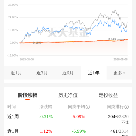
3.44%
-0.16%
近1月
近3月
近6月
近1年
更多
阶段涨幅
历史净值
定投收益
时间
涨跌幅
同类平均
同类排行
近1周
-0.31%
5.09%
2046
/2320
不佳
近1月
1.12%
-5.99%
461
/2314