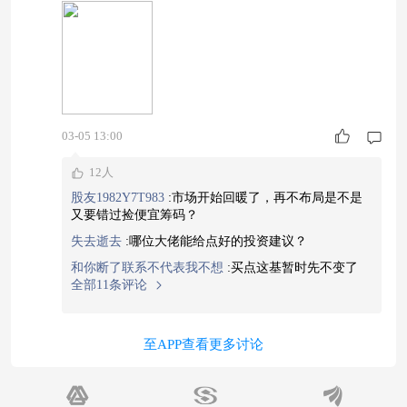
少做这个生意的公司，近一年涨了80%，挺猛的。
今天行情转暖，我觉得不能错过，我买了点，希望
搭上顺风车。它不光是看价格涨，还看谁家有矿、
谁家技术好，这个思路我觉得对。#26位“首席”把
脉2026：战略看多A股#
03-05 13:00
12人
股友1982Y7T983
:
市场开始回暖了，再不布局是不是
又要错过捡便宜筹码？
失去逝去
:
哪位大佬能给点好的投资建议？
和你断了联系不代表我不想
:
买点这基暂时先不变了
全部11条评论
至APP查看更多讨论