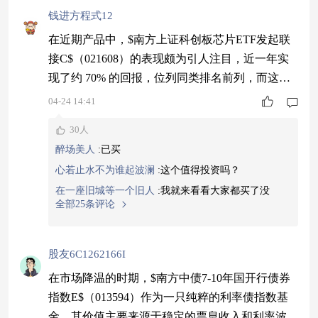
钱进方程式12
在近期产品中，$南方上证科创板芯片ETF发起联
接C$（021608）的表现颇为引人注目，近一年实
现了约 70% 的回报，位列同类排名前列，而这个
指数全面地覆盖了这些领域。观察到市场有所提
04-24 14:41
升，此类弹性较高的品种往往能带来更好的阶段性
30人
的表现机会。基于此，我今天决定进行一定比例的
醉场美人
:
已买
配置，将其作为组合中的一部分。需要认识到，适
心若止水不为谁起波澜
:
这个值得投资吗？
合用闲置资金进行规划。#特朗普称不急于结束与
在一座旧城等一个旧人
:
我就来看看大家都买了没
伊朗的战争#
全部25条评论
股友6C1262166I
在市场降温的时期，$南方中债7-10年国开行债券
指数E$（013594）作为一只纯粹的利率债指数基
金，其价值主要来源于稳定的票息收入和利率波动