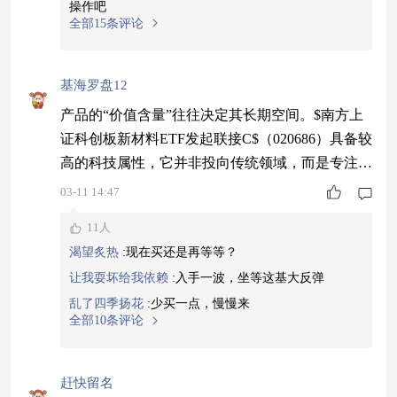
操作吧
全部15条评论
基海罗盘12
产品的“价值含量”往往决定其长期空间。$南方上
证科创板新材料ETF发起联接C$（020686）具备较
高的科技属性，它并非投向传统领域，而是专注于
新材料，特别是服务于半导体行业的前沿材料。这
03-11 14:47
类方向一旦在技术上取得实质进展，对应的市场前
11人
景是广阔的。当前的配置，实际上是对此类前沿产
渴望炙热
:
现在买还是再等等？
业增长潜力的一种留意。#全民养龙虾时代将至？
让我耍坏给我依赖
:
入手一波，坐等这基大反弹
卖铲人先赚钱#
乱了四季扬花
:
少买一点，慢慢来
全部10条评论
赶快留名