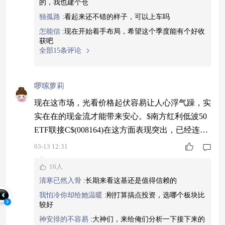
的，我也建个仓
绩。昨天的市场调整，我觉得提供了一个比较好的
独孤路
:
看起来还不错的样子，可以上车吗
观察和参与时点。#美联储维持
怎能信
:
现在开始着手布局，希望这个季度能有个好收
获吧
全部15条评论
啰嗦萝莉
现在这市场，光看价格起伏容易让人心浮气躁，实
实在在的现金流才能带来安心。$南方红利低波50
ETF联接C$(008164)在这方面表现突出，已经连续
21个月有分红了。这个记录本身就说明了底层资产
03-13 12:31
的盈利质量和管理运作的稳定性。红利策略环境下
16人
优势明显，当市场向好时，它提供的是一种有基本
清寒已然入骨
:
长期来看这基还是值得信赖的
面支撑的上涨，更为扎实。#指数操盘手集结令#
我怕冷你却给她温暖
:
刚打算搞点投资，选哪个板块比
较好
神安排的不容易
:
大神们，来给俺们分析一下接下来的