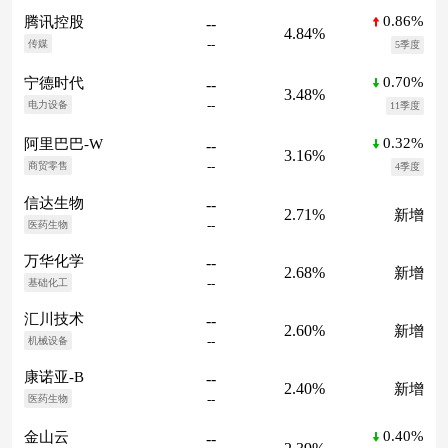
0.86%
腾讯控股
--
4.84%
--
传媒
5季度
0.70%
宁德时代
--
3.48%
--
电力设备
11季度
0.32%
阿里巴巴-W
--
3.16%
--
商贸零售
4季度
信达生物
--
2.71%
新增
--
医药生物
万华化学
--
2.68%
新增
--
基础化工
汇川技术
--
2.60%
新增
--
机械设备
康诺亚-B
--
2.40%
新增
--
医药生物
0.40%
金山云
--