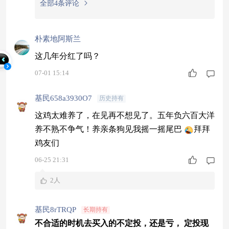
全部4条评论
朴素地阿斯兰
这几年分红了吗？
07-01 15:14
基民658a3930O7
历史持有
这鸡太难养了，在见再不想见了。五年负六百大洋
养不熟不争气！养亲条狗见我摇一摇尾巴
拜拜
鸡友们
06-25 21:31
2人
基民8rTRQP
长期持有
不合适的时机去买入的不定投，还是亏， 定投现