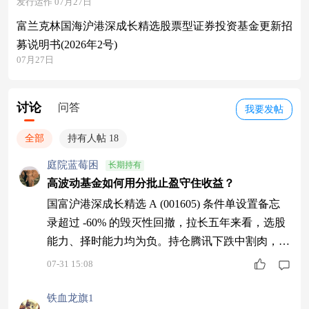
发行运作 07月27日
富兰克林国海沪港深成长精选股票型证券投资基金更新招
募说明书(2026年2号)
07月27日
讨论
问答
我要发帖
全部
持有人帖 18
庭院蓝莓困
长期持有
高波动基金如何用分批止盈守住收益？
国富沪港深成长精选 A (001605) 条件单设置备忘
录超过 -60% 的毁灭性回撤，拉长五年来看，选股
能力、择时能力均为负。持仓腾讯下跌中割肉，反
弹后追高”，药明生物高位建仓、黎明前关灯。高
07-31 15:08
波动、深回撤、赌赛道。设置条件单，机械式执行
止盈纪律。成本倍数分批止盈 + 绝对值保底止损1.
铁血龙旗1