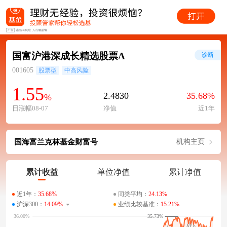
国富沪港深成长精选股票A
诊断
001605
股票型
中高风险
1.55
2.4830
35.68%
%
日涨幅08-07
净值
近1年
国海富兰克林基金财富号
机构主页
累计收益
单位净值
累计净值
近1年：
35.68%
同类平均：
24.13%
沪深300：
14.09%
业绩比较基准：
15.21%
35.73%