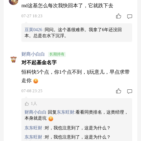
止盈（分3批卖，越涨越卖）第1笔：净值 ≥ 1.15×
md这基怎么每次我快回本了，它就跌下去
成本价 → 卖出 30% 份额第2笔：净值 ≥ 1.25
07-27 18:23
豆荚0426
:
同问。这个基很难养。我拿了6年还没回
本。总是在水下沉浮。
财商小白白
长期持有
对不起基金名字
恒科快5个点，你1个点不到，lj玩意儿，早点求带
走你
07-08 23:25
1人
财商小白白
回复
东东旺财
:
看看同类排名，这类经理，
本身就是坑
东东旺财
:
对，我也注意到了，这是为什么？
东东旺财
:
对，我也注意到了，这是为什么？