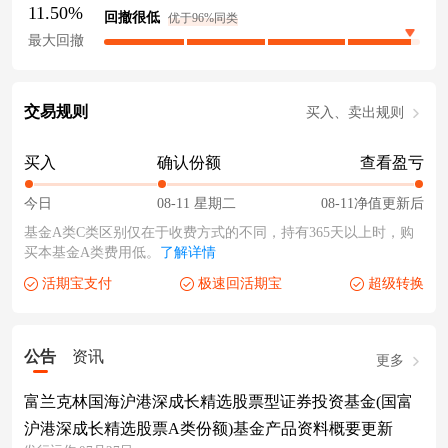
11.50%
回撤很低
优于96%同类
最大回撤
交易规则
买入、卖出规则
买入
确认份额
查看盈亏
今日
08-11 星期二
08-11净值更新后
基金A类C类区别仅在于收费方式的不同，持有365天以上时，购
买本基金A类费用低。
了解详情
活期宝支付
极速回活期宝
超级转换
公告
资讯
更多
富兰克林国海沪港深成长精选股票型证券投资基金(国富
沪港深成长精选股票A类份额)基金产品资料概要更新