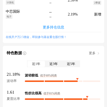
2.39%
--
计算机
2季度
中芯国际
--
2.19%
新增
--
电子
更多持仓信息
在线开户万2.5佣金，即刻参与基金重仓股行情！
特色数据
更多
近1年
近3年
近5年
21.18%
波动较低
优于69%同类
波动率
1.61
性价比很高
优于81%同类
夏普比率