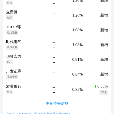
1.30%
新增
--
银行
立昂微
--
1.26%
新增
--
电子
TCL中环
--
1.08%
新增
--
电力设备
时代电气
--
1.08%
新增
--
机械设备
华虹宏力
--
0.91%
新增
--
电子
广发证券
--
0.84%
新增
--
非银金融
0.58%
农业银行
--
0.82%
--
银行
2季度
更多持仓信息