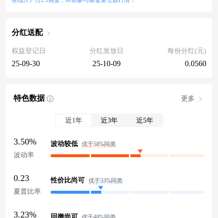
在线开户万2.5佣金，即刻参与基金重仓股行情！
分红送配
权益登记日
分红发放日
每份分红(元)
25-09-30
25-10-09
0.0560
特色数据
更多
近1年
近3年
近5年
3.50%
波动较低
优于58%同类
波动率
0.23
性价比尚可
优于33%同类
夏普比率
3.23%
回撤尚可
优于48%同类