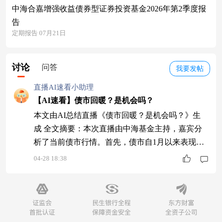
中海合嘉增强收益债券型证券投资基金2026年第2季度报
告
定期报告 07月21日
讨论
问答
我要发帖
直播AI速看小助理
【AI速看】债市回暖？是机会吗？
本文由AI总结直播《债市回暖？是机会吗？》生
成 全文摘要：本次直播由中海基金主持，嘉宾分
析了当前债市行情。首先，债市自1月以来表现平
稳，4月长端利率下行，股债联动效应减弱。其
04-28 18:38
次，资金面宽松推动债市反弹，中东局势影响有
限，建议关注中短久期产品。然后，介绍了中短债
基金特点，强调其低风险和稳健收益。最后，对比
了利率债与信用债的差异，提醒可转债存在信用和