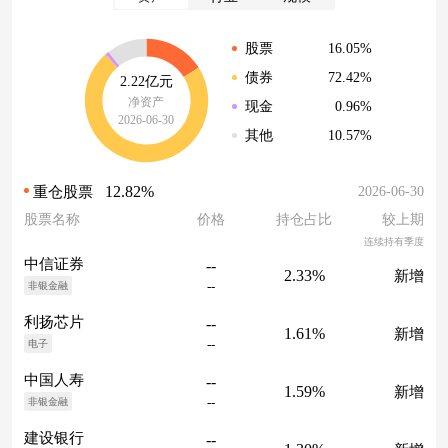
16.05%
股票
72.42%
债券
2.22亿元
净资产
0.96%
现金
2026-06-30
10.57%
其他
12.82%
2026-06-30
重仓股票
股票名称
价格
持仓占比
较上期
连续持有季度
中信证券
--
2.33%
新增
--
非银金融
利扬芯片
--
1.61%
新增
--
电子
中国人寿
--
1.59%
新增
--
非银金融
建设银行
--