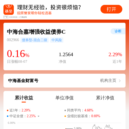
中海合嘉增强收益债券C
诊断
002966
债券型-混合二级
中风险
0.16
1.2564
2.29%
%
日涨幅08-07
净值
近1年
中海基金财富号
机构主页
累计收益
单位净值
累计净值
近1年：
2.29%
同类平均：
4.68%
中证全债：
2.25%
业绩比较基准：
0.69%
5.06%