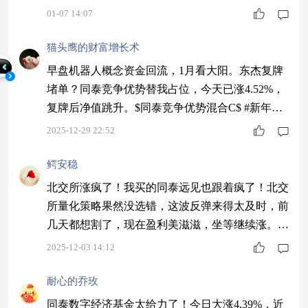
$同泰慧盈混合C$ #2026年有哪些投资机会？#
01-07 14:07
猫头鹰的财富增长术
早盘机器人概念资金回流，1月看大阳。东杰复牌
堵单？同泰竞争优势替我占位，今天已涨4.52%，
复牌后净值跳升。$同泰竞争优势混合C$ #新年观
察局：2026我看好的投资赛道#
2025-12-29 22:52
鳄安稳
北交所涨疯了！我买的同泰远见也跟着疯了！北交
所量化策略果然没选错，这波反弹来得太及时，前
几天都想割了，现在盈利美滋滋，坐等继续涨。
$同泰远见混合C$ #青禾创作计划#
2025-12-03 14:12
耐心的乔玫
同泰数字经济基金太给力了！今日大涨4.39%，近