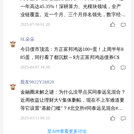
一年高达45.35%！深耕算力、光模块领域，全产
业链覆盖。近一个月、三个月排名领先，数字经济
的领航者！$同泰数字经济股票C$
2025-07-30 01:20
SL朵朵
今日债市顶流：方正富邦鸿远100+蛋！上周半年8
85蛋，同行看了都沉默～$方正富邦鸿远债券C$
2025-04-07 18:50
股友9822Y2h820
金融圈未解之谜：为什么没早点买同泰远见混合？
近周收益让理财大V集体删帖，现在不上车难道要
等它设置"基龄门槛"？#北交所#同泰远见混合#A
类008842/C类008843$同泰远见混合C$
2025-03-11 00:25
至APP查看更多讨论