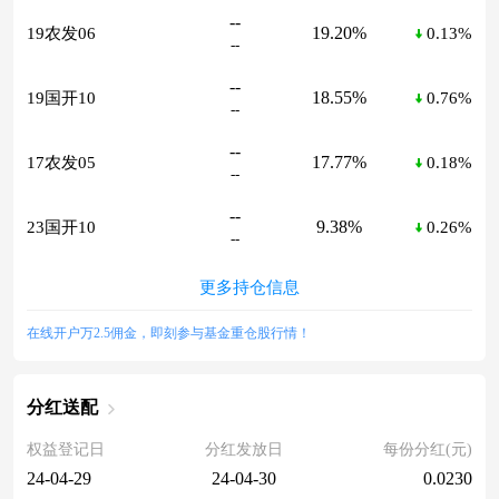
--
19.20%
19农发06
0.13%
--
--
18.55%
19国开10
0.76%
--
--
17.77%
17农发05
0.18%
--
--
9.38%
23国开10
0.26%
--
更多持仓信息
在线开户万2.5佣金，即刻参与基金重仓股行情！
分红送配
权益登记日
分红发放日
每份分红(元)
24-04-29
24-04-30
0.0230