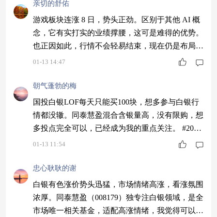
亲切的舒佑
游戏板块连涨 8 日，势头正劲。区别于其他 AI 概
念，它有实打实的业绩撑腰，这可是难得的优势。
也正因如此，行情不会轻易结束，现在仍是布局好
时机。同泰慧利 008181 专注游戏赛道，规模适
01-13 14:47
中，历史业绩靠谱，值得关注。 #港股大模型概念
狂飙 A股AIGC和算力股活跃#
朝气蓬勃的梅
国投白银LOF每天只能买100块，想多参与白银行
情都没辙。同泰慧盈混合含银量高，没有限购，想
多投点完全可以，已经成为我的重点关注。 #2025
超额关键词#
01-13 11:54
忠心耿耿的谢
白银有色涨价势头迅猛，市场情绪高涨，看涨氛围
浓厚。同泰慧盈（008179）独专注白银领域，是全
市场唯一相关基金，适配高涨情绪，我觉得可以。