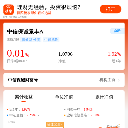
中信保诚景丰A
诊断
006789
债券型-长债
中低风险
0.01
1.0706
1.92%
%
日涨幅08-07
净值
近1年
中信保诚财富号
机构主页
累计收益
单位净值
累计净值
近1年：
1.92%
同类平均：
1.94%
中证全债：
2.25%
业绩比较基准：
2.19%
1.92%