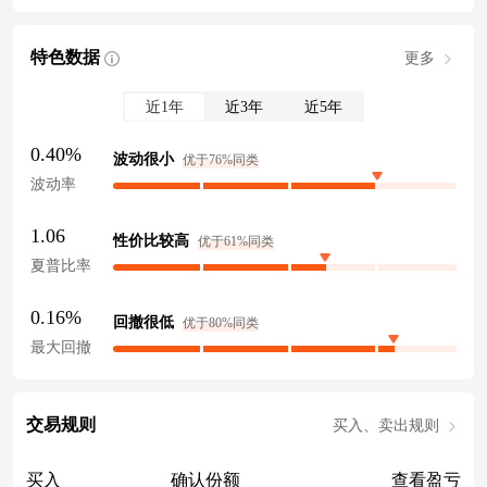
特色数据
更多
近1年
近3年
近5年
0.40%
波动很小
优于76%同类
波动率
1.06
性价比较高
优于61%同类
夏普比率
0.16%
回撤很低
优于80%同类
最大回撤
交易规则
买入、卖出规则
买入
确认份额
查看盈亏