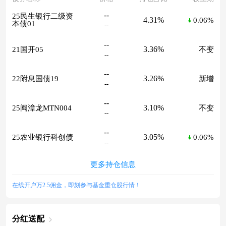
--
25民生银行二级资
4.31%
0.06%
本债01
--
--
3.36%
21国开05
不变
--
--
3.26%
22附息国债19
新增
--
--
3.10%
25闽漳龙MTN004
不变
--
--
3.05%
25农业银行科创债
0.06%
--
更多持仓信息
在线开户万2.5佣金，即刻参与基金重仓股行情！
分红送配