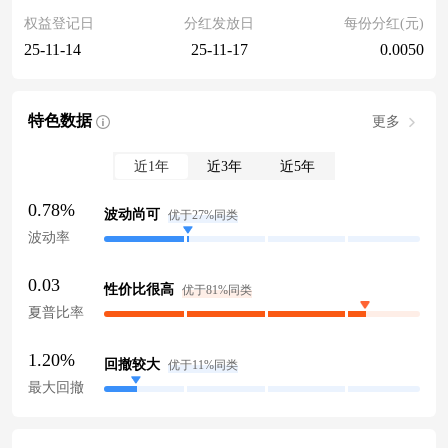
权益登记日
分红发放日
每份分红(元)
25-11-14
25-11-17
0.0050
特色数据
更多
近1年
近3年
近5年
0.78%
波动尚可
优于27%同类
波动率
0.03
性价比很高
优于81%同类
夏普比率
1.20%
回撤较大
优于11%同类
最大回撤