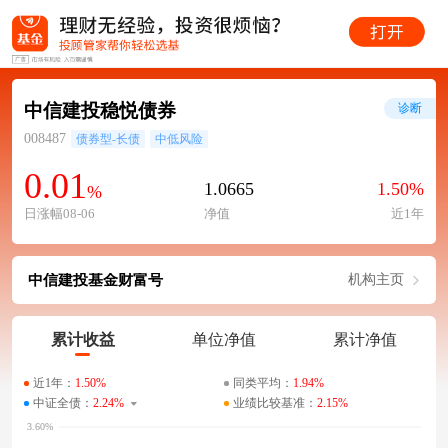
中信建投稳悦债券
诊断
008487
债券型-长债
中低风险
0.01
1.0665
1.50%
%
日涨幅08-06
净值
近1年
中信建投基金财富号
机构主页
累计收益
单位净值
累计净值
近1年：
1.50%
同类平均：
1.94%
中证全债：
2.24%
业绩比较基准：
2.15%