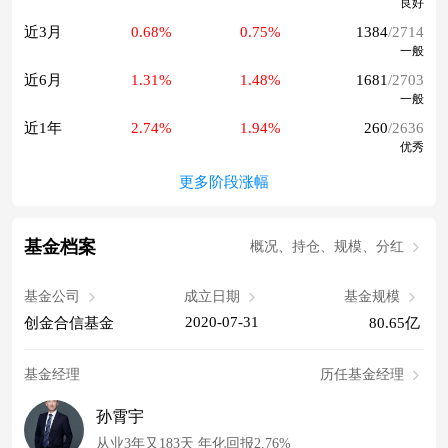
良好
近3月
0.68%
0.75%
1384
/2714
一般
近6月
1.31%
1.48%
1681
/2703
一般
近1年
2.74%
1.94%
260
/2636
优秀
更多阶段涨幅
基金档案
概况、持仓、规模、分红
基金公司
成立日期
基金规模
2020-07-31
创金合信基金
80.65亿
基金经理
历任基金经理
孙霄宇
从业3年又183天 年化回报2.76%