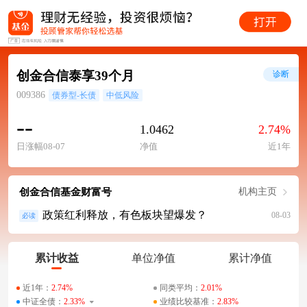
创金合信泰享39个月
诊断
009386
债券型-长债
中低风险
--
1.0462
2.74%
日涨幅08-07
净值
近1年
创金合信基金财富号
机构主页
政策红利释放，有色板块望爆发？
08-03
必读
累计收益
单位净值
累计净值
近1年：
2.74%
同类平均：
2.01%
中证全债：
2.33%
业绩比较基准：
2.83%