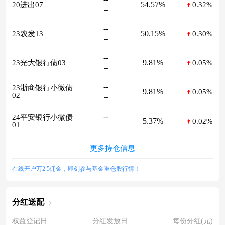
54.57%
20进出07
0.32%
--
--
50.15%
23农发13
0.30%
--
--
9.81%
23光大银行债03
0.05%
--
--
23浙商银行小微债
9.81%
0.05%
02
--
--
24平安银行小微债
5.37%
0.02%
01
--
更多持仓信息
在线开户万2.5佣金，即刻参与基金重仓股行情！
分红送配
权益登记日
分红发放日
每份分红(元)