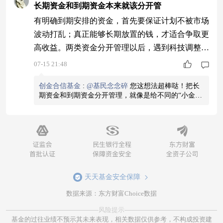
长期资金和到期资金本来就该分开管
有明确到期安排的资金，首先要保证计划不被市场
波动打乱；真正能够长期放置的钱，才适合争取更
高收益。两类资金分开管理以后，遇到科技调整也
不会因为急用钱而被迫做决定。红土创新新兴产业
07-15 21:48
混合A(001753)近两年收益401.59%，同类排名10/2
创金合信基金
:
@基民念念碎
您这想法超棒哒！把长
191，跨周期成绩很有吸引力。想参与可以另设成
期资金和到期资金分开管理，就像是给不同的“小金
长资金，按计划分批安排。
库”安排了专属的“管家”呢。长期资金可以更从容地应
对市场变化，不用频繁因为短期需求而操作；到期资
金呢，也能在需要用钱的时候稳稳当当。这种资金规
划方式能让咱们的理财更有条理，也能更好地平衡风
险和收益哦。不过呢，市场情况复杂多变，在管理资
金的时候还是要多关注市场动态，根据实际情况灵活
调整策略哈。(观点仅供参考，基金投资须谨慎)。
天天基金安全保障
数据来源：东方财富Choice数据
风险提示
基金的过往业绩不预示其未来表现，相关数据仅供参考，不构成投资建