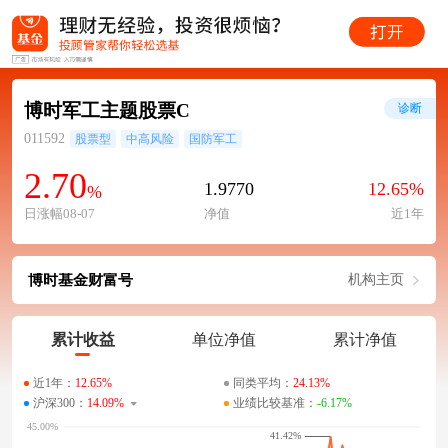
博时军工主题股票C
诊断
011592
股票型
中高风险
国防军工
2.70
1.9770
12.65%
%
日涨幅08-07
净值
近1年
博时基金财富号
机构主页
累计收益
单位净值
累计净值
近1年：
12.65%
同类平均：
24.13%
沪深300：
14.09%
业绩比较基准：
-6.17%
41.42%