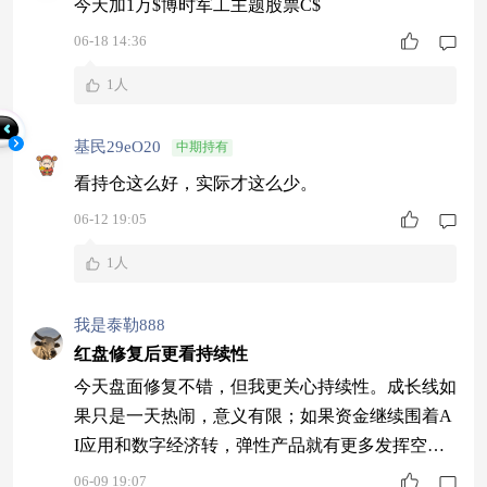
今天加1万$博时军工主题股票C$
06-18 14:36
1人
基民29eO20
中期持有
看持仓这么好，实际才这么少。
06-12 19:05
1人
我是泰勒888
红盘修复后更看持续性
今天盘面修复不错，但我更关心持续性。成长线如
果只是一天热闹，意义有限；如果资金继续围着A
I应用和数字经济转，弹性产品就有更多发挥空
间。红土创新新科技股票A(006265)近1年同类3/99
06-09 19:07