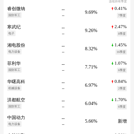
连续持有季度
0.41%
睿创微纳
--
9.69%
--
国防军工
7季度
2.47%
寒武纪
--
9.26%
--
电子
8季度
1.45%
湘电股份
--
8.32%
--
电力设备
16季度
1.07%
菲利华
--
7.71%
--
国防军工
6季度
0.84%
华曙高科
--
6.97%
--
机械设备
2季度
1.70%
洪都航空
--
6.04%
--
国防军工
6季度
中国动力
--
5.66%
新增
--
电力设备