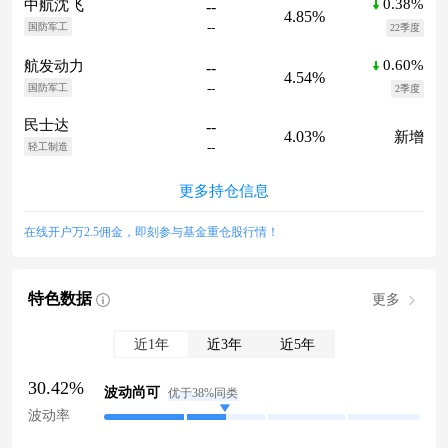
0.38%
中航沈飞
--
4.85%
--
国防军工
22季度
0.60%
航发动力
--
4.54%
--
国防军工
2季度
民士达
--
4.03%
新增
--
轻工制造
更多持仓信息
在线开户万2.5佣金，即刻参与基金重仓股行情！
特色数据
更多
近1年
近3年
近5年
30.42%
波动尚可
优于38%同类
波动率