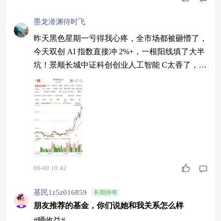
2，管理人节奏可以继续观察。现在别急着把答案
写满，先看科技线人气能不能把这口气稳稳接住再
墨龙潜渊待时飞
说。
昨天黑色星期一亏得我心疼，全市场都被砸懵了，
今天双创 AI 指数直接冲 2%+，一根阳线填了大半
坑！景顺长城中证科创创业人工智能 C太香了，双
创 AI 核心标的打包带走，费率低、满 7 天免赎回
费，波段操作超灵活。昨天砸盘就是机会，趁刚起
涨蹲进去，别等连阳再追高！$景顺长城中证科创
创业人工智能ETF联接C$
06-09 10:42
基民1z5z016859
长期持有
朋友推荐的基金，你们说她和我关系怎么样
#晒收益#