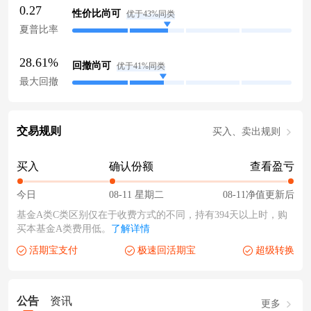
0.27
性价比尚可
优于43%同类
夏普比率
28.61%
回撤尚可
优于41%同类
最大回撤
交易规则
买入、卖出规则
买入
确认份额
查看盈亏
今日
08-11 星期二
08-11净值更新后
基金A类C类区别仅在于收费方式的不同，持有394天以上时，购
买本基金A类费用低。
了解详情
活期宝支付
极速回活期宝
超级转换
公告
资讯
更多