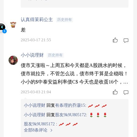
认真得茉莉公主
历史持有
差
2025-03-17 21:55
小小说理财
历史持有
债市又涨啦～上周五和今天都是A股跳水的时候，
债市就拉升，不管怎么说，债市终于算是企稳啦！
小小的$中泰安益利率债C$ 今天也是收蛋16个，
$中泰安弘债券C$ 也收蛋11个，固收+那边$中泰双
2025-03-03 21:04
利债券C$ 也收蛋4个，美滋滋，短期债市大概率就
小小说理财
回复
有条理的乔灏15
:
是进入反弹阶段啦～
#债市缘何突发跳水？该
怎么办？# #债券基金# #十债新低！关注防御型信
小小说理财
回复
股友9k9U805172
:
用债# #3月A股春季攻势能持续吗？# #AI医疗热度
股友9k9U805172
:
全部8条评论
持续！De