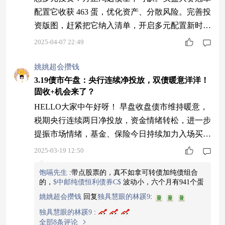
配置它收获 463 蛋，优化资产、分散风险。完善投
资版图，赶紧把它纳入清单，开启多元配置新时
代。
2025-04-07 22:49
姚姚超会攒钱
3.19债市午盘：央行连续净投放，双债暖意洋洋！
固收+机会来了？
HELLO大家中午好呀！ 早盘收盘债市维持暖意，
税期央行连续两日净投放，资金情绪转松，进一步
提振市场情绪，基金、保险今日持续加力入场买
债，盘初现券收益率普遍下行1-2BP，10年期国债
2025-03-19 12:50
活跃券收益率下行至1.8650%。但10点后，随着A
饱嗝先生
:
带点股票的，真不如拿可转债加纯债组合
股有所拉升，证券卖债力量增强，银行间主要利率
的，
$中邮纯债恒利债券C$
波动小，六个月有941个蛋
债收益率回吐部分下行幅度。 今日双债比预期表
姚姚超会攒钱
回复
独具慧眼的林蹊9
:
现的好，但单纯看长端/超长端利率债的话，还需
独具慧眼的林蹊9
:
要进一步下行才可能扭转趋势（毕竟
全部8条评论