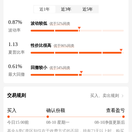
近1年
近3年
近5年
0.87%
波动较低
优于52%同类
波动率
1.13
性价比很高
优于96%同类
夏普比率
0.61%
回撤较小
优于54%同类
最大回撤
交易规则
买入、卖出规则
买入
确认份额
查看盈亏
今日15:00前
08-10 星期一
08-10净值更新后
基金A类C类区别仅在于收费方式的不同，持有73天以上时，购买