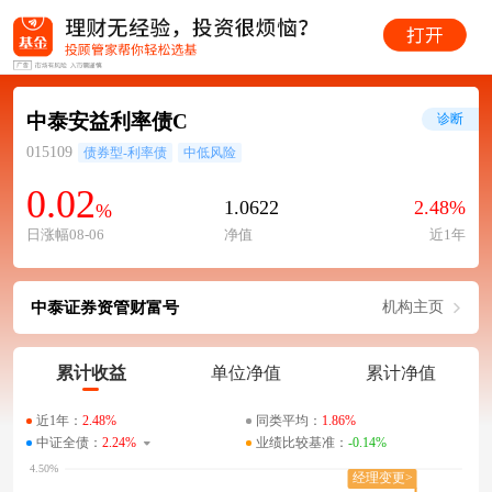
中泰安益利率债C
诊断
015109
债券型-利率债
中低风险
0.02
1.0622
2.48%
%
日涨幅08-06
净值
近1年
中泰证券资管财富号
机构主页
累计收益
单位净值
累计净值
近1年：
2.48%
同类平均：
1.86%
中证全债：
2.24%
业绩比较基准：
-0.14%