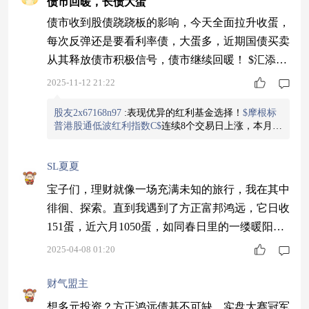
债市回暖，长债大蛋
债市收到股债跷跷板的影响，今天全面拉升收蛋，
每次反弹还是要看利率债，大蛋多，近期国债买卖
从其释放债市积极信号，债市继续回暖！ $汇添富
丰和纯债C$ 今天收18个恐龙蛋，这个主要投30年
2025-11-12 21:22
长久期的国债，对比权益类来说回撤很小了，可以
股友2x67168n97
:
表现优异的红利基金选择！
$摩根标
作为股市对冲利器。 $万家集利债券发起式C$ 今
普港股通低波红利指数C$
连续8个交易日上涨，本月以
天收9个蛋 $国金惠安利率债C$ 今天收7个蛋 $中信
来保持良好走势，年内第64次创出净值新高，今日净
建投惠享债券C$ 今天收6个蛋 $中泰安益利率债C$
值表现强劲，上涨1.51%，在同类中表现卓越。其短期
与中长期业绩均优于A股红利基金，规模突破200亿
SL夏夏
今天收6个蛋 #
元，在港股红利产品中位居前列。目前受到个人投资
宝子们，理财就像一场充满未知的旅行，我在其中
者与机构资金的关注，在波动行情中展现出一定的配
置价值。
徘徊、探索。直到我遇到了方正富邦鸿远，它日收
151蛋，近六月1050蛋，如同春日里的一缕暖阳，
温暖了我的理财之路。$方正富邦鸿远债券C$
2025-04-08 01:20
财气盟主
想多元投资？方正鸿远债基不可缺。实盘大赛冠军