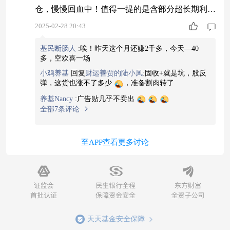
仓，慢慢回血中！值得一提的是含部分超长期利率
债的中泰安弘债券C在这一次债市回调中，回撤控
2025-02-28 20:43
制还不错，近1月最大回撤0.82%，后续也可以考
基民断肠人
:
唉！昨天这个月还赚2千多，今天—40
虑看看。 #晒收益# #聊聊债基投资的那些事儿#
多，空欢喜一场
小鸡养基
回复
财运善贾的陆小凤
:
固收+就是坑，股反
弹，这货也涨不了多少
，准备割肉转了
养基Nancy
:
广告贴几乎不卖出
全部7条评论
至APP查看更多讨论
天天基金安全保障