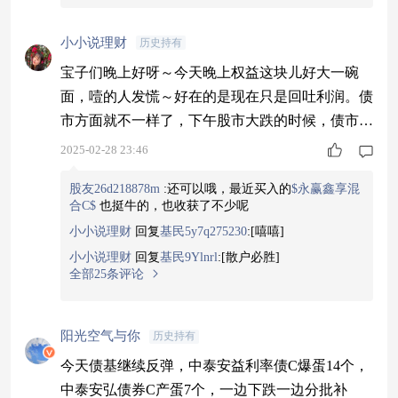
小小说理财
历史持有
宝子们晚上好呀～今天晚上权益这块儿好大一碗
面，噎的人发慌～好在的是现在只是回吐利润。债
市方面就不一样了，下午股市大跌的时候，债市加
速拉升，最终利率债普遍由雨转晴，俺的$中泰安
2025-02-28 23:46
益利率债C$ 下蛋14个，咱就是说，确实底座还是
股友26d218878m
:
还可以哦，最近买入的
$永赢鑫享混
不能撼动...不然遇到回调脑壳青痛。 反正呢，压制
合C$
也挺牛的，也收获了不少呢
了许多天的技术面调整一朝爆发也是好的，下周一
小小说理财
回复
基民5y7q275230
:
[嘻嘻]
大概率会收复20日线，不然直接吓跑一批技术派，
小小说理财
回复
基民9Ylnrl
:
[散户必胜]
就真嘎掉了。 好啦，放宽心，周末愉快！
全部25条评论
阳光空气与你
历史持有
今天债基继续反弹，中泰安益利率债C爆蛋14个，
中泰安弘债券C产蛋7个，一边下跌一边分批补