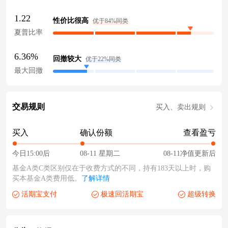
1.22
性价比很高
优于84%同类
夏普比率
6.36%
回撤较大
优于22%同类
最大回撤
交易规则
买入、卖出规则
买入
确认份额
查看盈亏
今日15:00后
08-11 星期二
08-11净值更新后
基金A类C类区别仅在于收费方式的不同，持有183天以上时，购
买本基金A类费用低。
了解详情
活期宝支付
极速回活期宝
超级转换