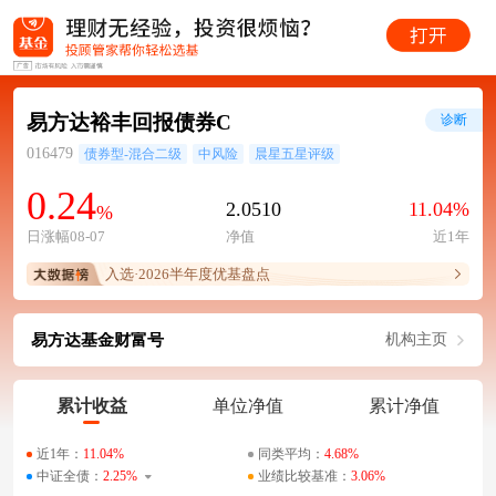
易方达裕丰回报债券C
诊断
016479
债券型-混合二级
中风险
晨星五星评级
0.24
2.0510
11.04%
%
日涨幅08-07
净值
近1年
入选·2026半年度优基盘点
易方达基金财富号
机构主页
累计收益
单位净值
累计净值
近1年：
11.04%
同类平均：
4.68%
中证全债：
2.25%
业绩比较基准：
3.06%