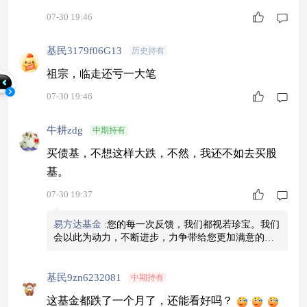
07-30 19:46
基民3179f06G13
历史持有
祖宗，临走还亏一大笔
07-30 19:46
牛耕zdg
中期持有
买债基，不想这样大跌，不然，我还不如去买股
基。
07-30 19:37
易方达基金
:
您的每一次反馈，我们都视若珍宝。我们
会以此为动力，不断进步，力争带给您更加满意的投
资体验。
基民9zn6232081
中期持有
这基金都跌了一个月了，还能看好吗？