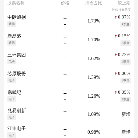
股票名称
价格
持仓占比
较上期
连续持有季度
0.37%
中际旭创
--
1.73%
--
通信
4季度
0.15%
新易盛
--
1.70%
--
通信
3季度
0.73%
三环集团
--
1.62%
--
电子
8季度
0.06%
芯原股份
--
1.39%
--
电子
4季度
0.35%
寒武纪
--
1.26%
--
电子
3季度
兆易创新
--
1.09%
新增
--
电子
江丰电子
--
0.98%
新增
--
电子