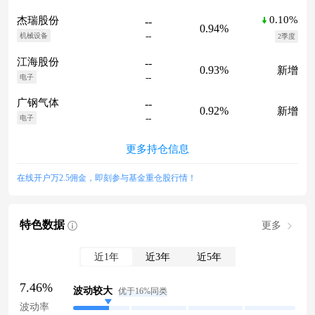
0.10%
杰瑞股份
--
0.94%
--
机械设备
2季度
江海股份
--
0.93%
新增
--
电子
广钢气体
--
0.92%
新增
--
电子
更多持仓信息
在线开户万2.5佣金，即刻参与基金重仓股行情！
特色数据
更多
近1年
近3年
近5年
7.46%
波动较大
优于16%同类
波动率