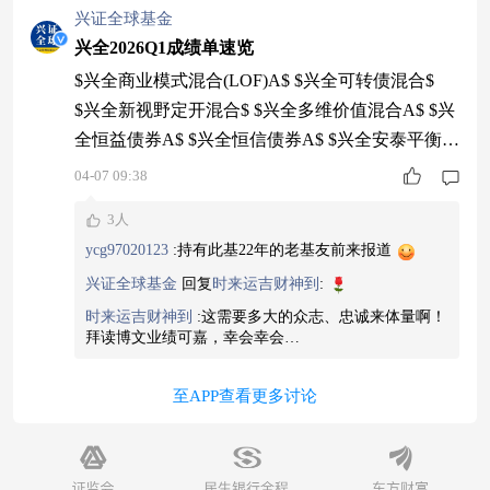
兴证全球基金
兴全2026Q1成绩单速览
$兴全商业模式混合(LOF)A$ $兴全可转债混合$
$兴全新视野定开混合$ $兴全多维价值混合A$ $兴
全恒益债券A$ $兴全恒信债券A$ $兴全安泰平衡养
老三年持有(FOF)A$ $兴全安悦稳健养老一年持有
04-07 09:38
混合(FOF)A$ 风险提示：本公司承诺以诚实信用、
3人
勤勉尽责的原则管理和运用基金财产，但不保证基
ycg97020123
:
持有此基22年的老基友前来报道
金一定盈利，也不保证最低收益，投资者投资于本
兴证全球基金
回复
时来运吉财神到
:
公司基金时应认真阅读相关基金合同、招募说明书
等文件
时来运吉财神到
:
这需要多大的众志、忠诚来体量啊！
拜读博文业绩可嘉，幸会幸会…
至APP查看更多讨论