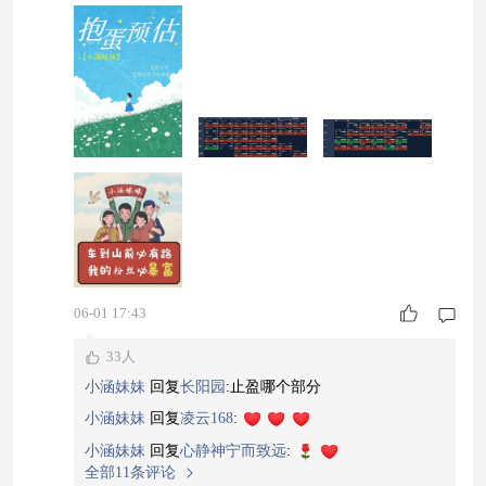
绪很好，超长端也在补涨中。 股市，科创50连
跌，但个股将近五分之三上涨，半导体、CPO跌幅
领先，本身此前交易比较拥挤，资金在兑现，但景
气度还没有反转，从硬件端向应用端切换显著。观
察后续科创50在1600点能否企稳，以及拥挤消化程
度。 利率债：收蛋！ 1-3年预计
06-01 17:43
33人
小涵妹妹
回复
长阳园
:
止盈哪个部分
小涵妹妹
回复
凌云168
:
小涵妹妹
回复
心静神宁而致远
:
全部11条评论