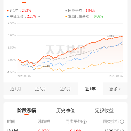
近1年：
2.93%
同类平均：
1.94%
中证全债：
2.23%
业绩比较基准：
-0.06%
2.93%
-0.72%
近1月
近3月
近6月
近1年
更多
阶段涨幅
历史净值
定投收益
时间
涨跌幅
同类平均
同类排行