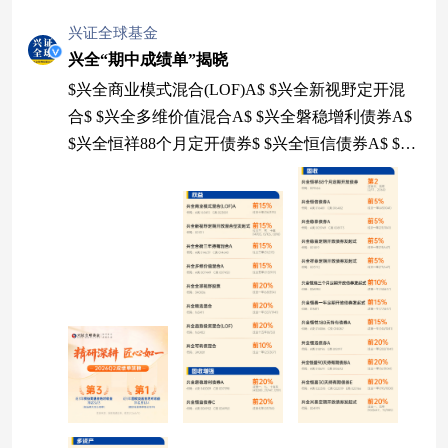
兴证全球基金
兴全“期中成绩单”揭晓
$兴全商业模式混合(LOF)A$ $兴全新视野定开混
合$ $兴全多维价值混合A$ $兴全磐稳增利债券A$
$兴全恒祥88个月定开债券$ $兴全恒信债券A$ $兴
全优选稳健六个月持有债券(FOF)C$ $兴全优选稳
健六个月持有债券(FOF)C$ $兴全优选平衡三个月
持有混合(FOF)A$ $兴全优选平衡三个月持有混合
(FOF)C$ 风险提示：本公司承诺以诚实信用、勤勉
尽责的原则管理和运用基金财产，但