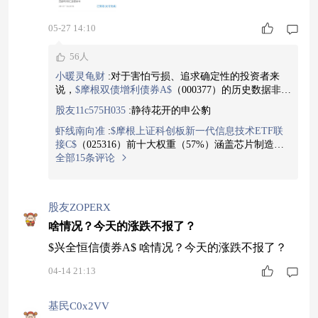
05-27 14:10
56人
小暖灵龟财
:
对于害怕亏损、追求确定性的投资者来
说，
$摩根双债增利债券A$
（000377）的历史数据非常
有吸引力：任意时点买入并持有3个月，获得正收益的
股友11c575H035
:
静待花开的申公豹
概率高达99%；如果持有6个月或者1年，正收益概率
更是达到100%。能做到这一点，离不开其80%债券底
虾线南向准
:
$摩根上证科创板新一代信息技术ETF联
仓提供的强大保护垫和20%权益部分的贡献。这样的
接C$
（025316）前十大权重（57%）涵盖芯片制造、
基金，才真正值得你长期拿着，不用担心被套。
设计龙头，产业链地位稳固。龙头公司在产业周期中
全部15条评论
抗风险能力更强，并能通过规模效应和研发投入巩固
竞争优势。在供应链安全备受重视的当下，龙头企业
的战略价值进一步凸显。今日市场波动，是增配产业
股友ZOPERX
链核心环节、分享龙头成长红利的时机，龙头是行业
发展的定盘星。
啥情况？今天的涨跌不报了？
$兴全恒信债券A$ 啥情况？今天的涨跌不报了？
04-14 21:13
基民C0x2VV