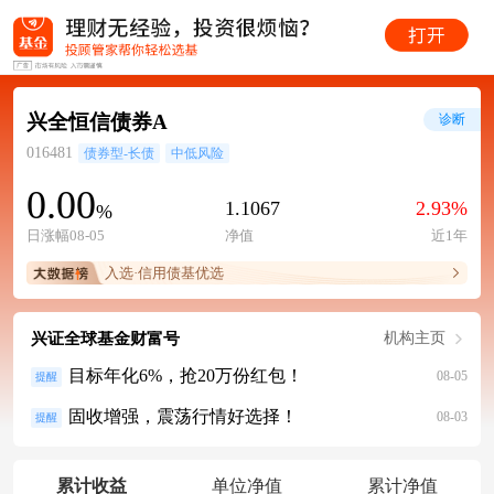
兴全恒信债券A
诊断
016481
债券型-长债
中低风险
0.00
1.1067
2.93%
%
日涨幅08-05
净值
近1年
入选·信用债基优选
兴证全球基金财富号
机构主页
目标年化6%，抢20万份红包！
08-05
提醒
固收增强，震荡行情好选择！
08-03
提醒
累计收益
单位净值
累计净值