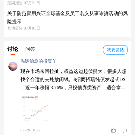
定期报告 07月21日
关于防范冒用兴证全球基金及员工名义从事诈骗活动的风
险提示
其他公告 07月01日
讨论
问答
我要发帖
温暖治愈的投资羊
现在市场来回拉扯，权益这边起伏挺大，很多人想
找个合适的去处放闲钱。$招商招瑞纯债发起式D$
，近一年涨幅 3.76%，只投债券类资产，适合拿来
平衡手里仓位，债基也不是完全没波动，这点要有
心理准备。#利好来了！长鑫科技被纳入MSCI指数
#
07-29 10:27