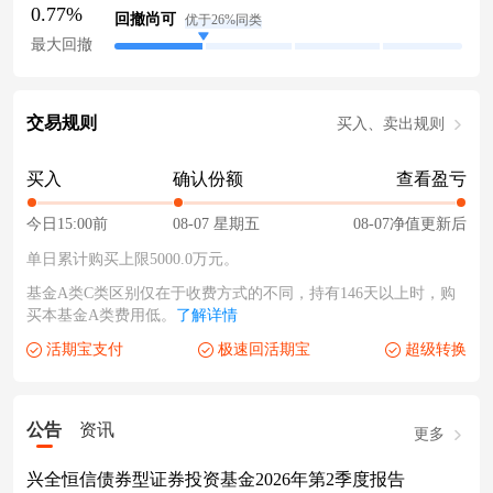
0.77%
回撤尚可
优于26%同类
最大回撤
交易规则
买入、卖出规则
买入
确认份额
查看盈亏
今日15:00前
08-07 星期五
08-07净值更新后
单日累计购买上限5000.0万元。
基金A类C类区别仅在于收费方式的不同，持有146天以上时，购
买本基金A类费用低。
了解详情
活期宝支付
极速回活期宝
超级转换
公告
资讯
更多
兴全恒信债券型证券投资基金2026年第2季度报告