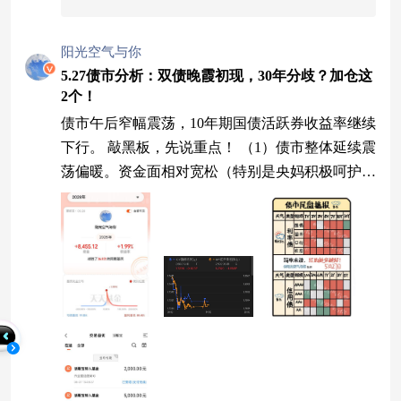
阳光空气与你
5.27债市分析：双债晚霞初现，30年分歧？加仓这
2个！
债市午后窄幅震荡，10年期国债活跃券收益率继续
下行。 敲黑板，先说重点！ （1）债市整体延续震
荡偏暖。资金面相对宽松（特别是央妈积极呵护态
度），4月经济数据整体较弱，对债市形成较强的
支撑。 （2）30年国债独自走弱，出现多空分歧。
主要原因可能是债券供给压力，叠加短期市场利率
下行空间受限，资金继续参与交易的性价比较低，
以及部分获利盘离场。 （3）那么如何应对呢？阳
光个人倾向于长端、超长利率债边涨边撤