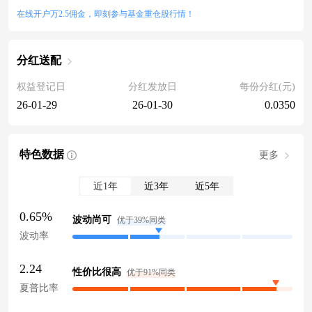
在线开户万2.5佣金，即刻参与基金重仓股行情！
分红送配
权益登记日
分红发放日
每份分红(元)
26-01-29
26-01-30
0.0350
特色数据
更多
近1年
近3年
近5年
0.65%
波动尚可
优于39%同类
波动率
2.24
性价比很高
优于91%同类
夏普比率