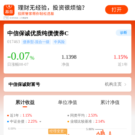
中信保诚优质纯债债券C
诊断
017463
债券型-混合一级
中风险
-0.07
1.1398
1.15%
%
日涨幅08-07
净值
近1年
中信保诚财富号
机构主页
累计收益
单位净值
累计净值
近1年：
1.15%
同类平均：
2.53%
中证全债：
2.25%
业绩比较基准：
2.14%
5.86%