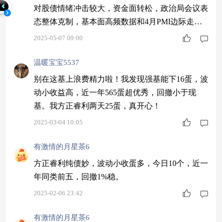
对股债情绪冲击较大，资金面转松，政治局会议表
态整体克制，基本面高频数据和4月PMI边际走
弱，债券收益率明显下行，曲线走平。10Y国债/国
2025-05-07 09:00
开分别下行18.9bp/18.2bp至1.62%/1.66%，10-1Y国
债/国开利差分别下行11.1bp/11bp至16bp/9bp。（数
温暖宝宝5537
据来源：wind，2025/4/1-2025/4/30）$中信保诚至
别在这基上浪费精力啦！我发现强基能下16蛋，波
泰中短债C
动小收益高，近一年565蛋超优秀，回撤小于现
基。我方正睿利两天25蛋，真开心！
2025-03-04 10:05
有激情的月星茶6
方正睿利纯债妙，波动小收蛋多，今日10个，近一
年同类前五，回撤1%稳。
2025-02-06 23:42
有激情的月星茶6