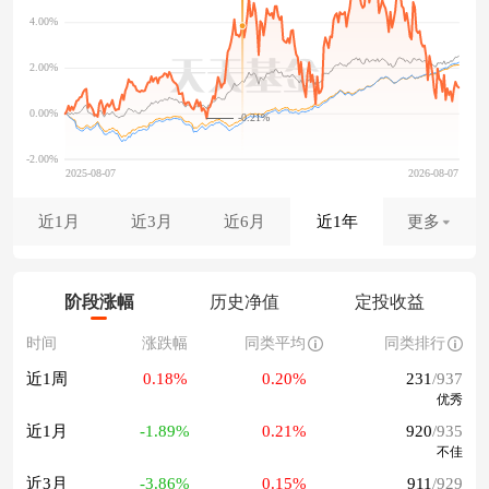
-0.21%
近1月
近3月
近6月
近1年
更多
阶段涨幅
历史净值
定投收益
时间
涨跌幅
同类平均
同类排行
近1周
0.18%
0.20%
231
/937
优秀
近1月
-1.89%
0.21%
920
/935
不佳
近3月
-3.86%
0.15%
911
/929