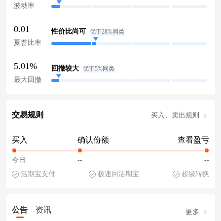
波动率
0.01
性价比尚可
优于28%同类
夏普比率
5.01%
回撤较大
优于5%同类
最大回撤
交易规则
买入、卖出规则
买入
确认份额
查看盈亏
今日
--
--
活期宝支付
极速回活期宝
超级转换
公告
资讯
更多