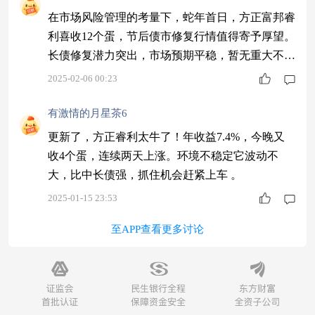
在市场风险管理的考量下，蛇年首日，方正富邦睿
利喜收12个蛋，节后债市修复行情值得寄予厚望。
长债修复潜力突出，市场预期平稳，暂无重大不确
定性因素，长债震荡中或有偏强表现，促进债市发
2025-02-06 00:23
展。#力争不碎蛋的债基有多香# #工银瑞信超级报
蛋官#
有激情的月星茶6
更新了，方正睿利太牛了！年收益7.4%，今晚又
收4个蛋，连续两天上涨。环境不稳定它波动不
大，比中长债强，抓住机会赶紧上车 。
2025-01-15 23:53
至APP查看更多讨论