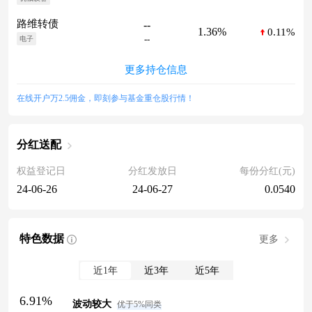
路维转债
--
1.36%
0.11%
--
电子
更多持仓信息
在线开户万2.5佣金，即刻参与基金重仓股行情！
分红送配
权益登记日
分红发放日
每份分红(元)
24-06-26
24-06-27
0.0540
特色数据
更多
近1年
近3年
近5年
6.91%
波动较大
优于5%同类