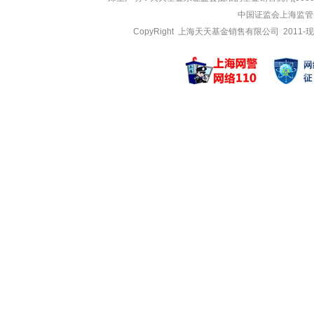
中信保诚新机遇混
中信保诚医
中国证监会上海监管
中信保诚中
CopyRight 上海天天基金销售有限公司 2011-现
郑义萨
管嘉琪
管理基金
管理基金
中信保诚优质纯债
中信保诚消
中信保诚优质纯债
中信保诚消
中信保诚优质纯债
中信保诚至
顾飞辰
吴秋君
管理基金
管理基金
中信保诚至泰中短
中信保诚增
中信保诚至泰中短
中信保诚惠
中信保诚稳达C
中信保诚嘉
王优草
刘裴
管理基金
管理基金
中信保诚至利混合
中信保诚金
中信保诚至利混合
中信保诚中
中信保诚金