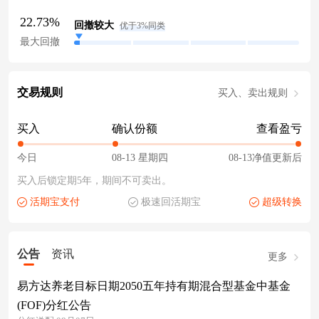
22.73%
回撤较大
优于3%同类
最大回撤
交易规则
买入、卖出规则
买入
确认份额
查看盈亏
今日
08-13 星期四
08-13净值更新后
买入后锁定期5年，期间不可卖出。
活期宝支付
极速回活期宝
超级转换
公告
资讯
更多
易方达养老目标日期2050五年持有期混合型基金中基金
(FOF)分红公告