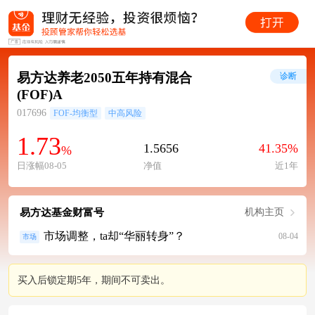
易方达养老2050五年持有混合
诊断
(FOF)A
017696
FOF-均衡型
中高风险
1.73
1.5656
41.35%
%
日涨幅08-05
净值
近1年
易方达基金财富号
机构主页
市场调整，ta却“华丽转身”？
08-04
市场
买入后锁定期5年，期间不可卖出。