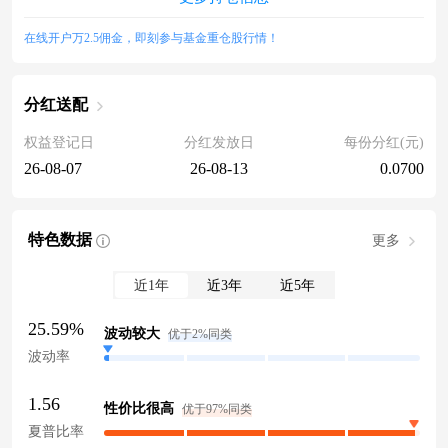
在线开户万2.5佣金，即刻参与基金重仓股行情！
分红送配
权益登记日
分红发放日
每份分红(元)
26-08-07
26-08-13
0.0700
特色数据
更多
近1年
近3年
近5年
25.59%
波动较大
优于2%同类
波动率
1.56
性价比很高
优于97%同类
夏普比率