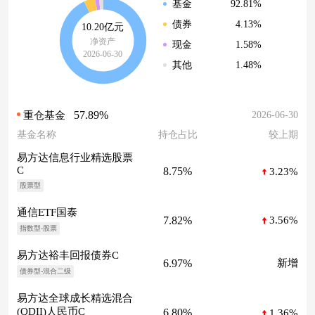
92.81%
基金
4.13%
债券
10.20亿元
净资产
1.58%
现金
2026-06-30
1.48%
其他
57.89%
2026-06-30
重仓基金
基金名称
持仓占比
较上期
易方达信息行业精选股票
C
8.75%
3.23%
股票型
通信ETF国泰
7.82%
3.56%
指数型-股票
易方达裕丰回报债券C
6.97%
新增
债券型-混合二级
易方达全球成长精选混合
(QDII)人民币C
6.80%
1.36%