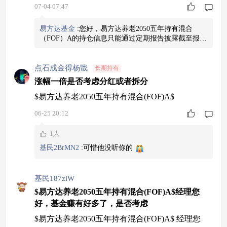
07-04 07:47
易方达基金
:
您好，易方达养老2050五年持有混合
（FOF）A的持仓信息只能通过定期报告披露截至报告
期末的情况，不实时披露或通知。您目前看到的最新
持仓是截至2026年3月31日的，第二季度报告一般会在
季度结束后15个工作日内披露，报告中会更新截止二
点石成金得杨戬
长期持有
季度末的持仓情况。如果没能解决您的问题，您可以
涨幅一倍是否考虑分红或者拆分
点击天天基金APP首页的右上角客服图标，回复转人
$易方达养老2050五年持有混合(FOF)A$
工进行咨询~
06-25 20:12
1人
基民2BrMN2
:
可惜他没听你的
基民187ziW
$易方达养老2050五年持有混合(FOF)A$经理您
好，基金赚有好多了，是否考虑
$易方达养老2050五年持有混合(FOF)A$ 经理您