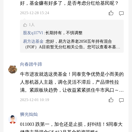
好，基金赚有好多了，是否考虑分红给基民呢？
2025-12-28 15:24
1人
股友q1I7Vl
:
长期持有，不惧调整
易方达基金
:
您好，易方达养老2050五年持有混合
（FOF）A目前暂无分红相关公告。您可以查看本基金
的基金合同，在十七部分基金的收益分配中有详细说
明，基金若达到分红条件，基金经理会根据基金运作
情况考虑是否进行分红。如有分红，我们会发布公
向春踏牛蹄
告，我们也会与您保持关注。温馨提示：其实基金分
牛市进攻就选这类基金！同泰竞争优势是小而美的
红并不会带来额外的收益，不考虑市场本身的波动，
分红前后您的总资产是不变的。
人形机器人主题，调仓灵活不滞后，产品弹性拉
满。紧跟板块趋势，让收益紧紧抓住牛市风口～
$同泰竞争优势混合C$ #12月基金投资策略#
2025-12-01 10:19
狮光灿灿
011003 跌第一，加仓还是止损，好纠结！$同泰大