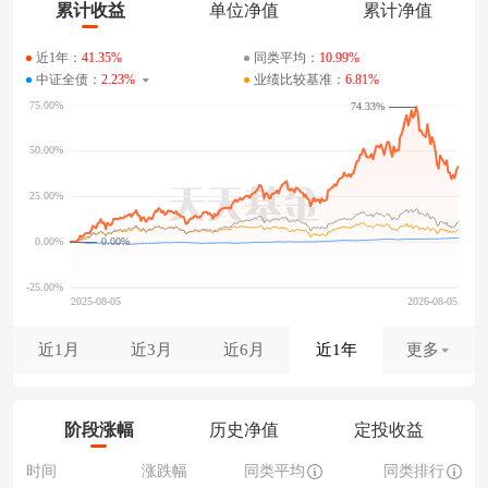
累计收益
单位净值
累计净值
近1年：
41.35%
同类平均：
10.99%
中证全债：
2.23%
业绩比较基准：
6.81%
74.33%
0.00%
近1月
近3月
近6月
近1年
更多
阶段涨幅
历史净值
定投收益
时间
涨跌幅
同类平均
同类排行