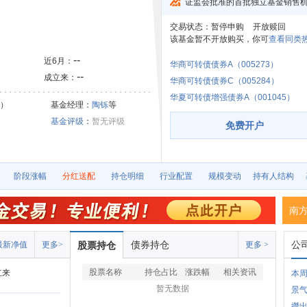
证监会批准的首批独立基金销售
交易状态：
暂停申购
开放赎回
该基金暂不开放购买，你可
查看同类热
--
近6月：
华商可转债债券A（005273）
--
成立来：
华商可转债债券C（005284）
华夏可转债增强债券A（001045）
0）
基金经理：
陶铄
等
基金评级
：
暂无评级
免费开户
阶段涨幅
分红送配
持仓明细
行业配置
规模变动
持有人结构
南
债券持仓
公
最新净值
更多>
股票持仓
更多 >
股票名称
持仓占比
涨跌幅
相关资讯
立来
本周
暂无数据
景气
攒出