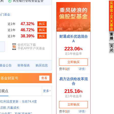
机构
民生银行全程资金监管
门基金:
47.32%
近1年
购买
46.72%
近1年
购买
38.39%
近1年
购买
你也可以下载
手机APP开户买基金
基金公告
财务报表
购买信息
方基金财富号
查看
司观点
更多>
红利温度更新：当前74.4度
启航 共赢成长
“小金库”，不做“月光族”