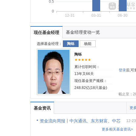
0.5
0
12-31
03-31
06-30
基金经理变动一览
现任基金经理
选择基金经理：
陶铄
杨能
陶铄
★★★★★
累计任职时间：
登录
后,
13年又66天
现任基金资产规模：
248.82亿(18只基金)
截止至：202
基金资讯
更多
资金流向周报丨中兴通讯、东方财富、中芯
12-23
更多相关基金资讯>