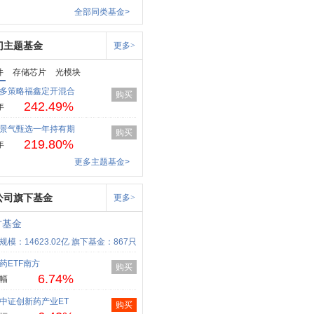
全部同类基金>
门主题基金
更多>
件
存储芯片
光模块
多策略福鑫定开混合
购买
242.49%
年
景气甄选一年持有期
购买
219.80%
年
更多主题基金>
公司旗下基金
更多>
方基金
规模：14623.02亿
旗下基金：867只
药ETF南方
购买
6.74%
幅
中证创新药产业ET
购买