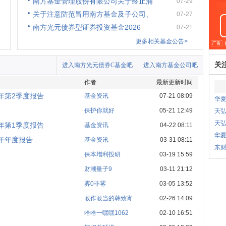
南方基金管理股份有限公司关于终止浦
07-29
关于注意防范冒用南方基金及子公司、
07-27
南方光元债券型证券投资基金2026
07-21
更多相关基金公告>
关
进入南方光元债券C基金吧
进入南方基金公司吧
作者
最新更新时间
年第2季度报告
基金资讯
07-21 08:09
华夏
保护你就好
05-21 12:49
天
天弘
年第1季度报告
基金资讯
04-22 08:11
华夏
年年度报告
基金资讯
03-31 08:11
东财
保本增利投研
03-19 15:59
财潮量子9
03-11 21:12
雾0非雾
03-05 13:52
敢作敢当的韩致宵
02-26 14:09
哈哈一嘿嘿1062
02-10 16:51