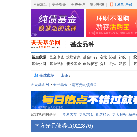
收藏本站
|
安全登录
|
免费开户
忘记密码
|
手机客户端
基金品种
基金数据
基金净值
投顾管家
基金排行
定投
港基
评级
投
基金公司
基金品种
新发基金
申购状态
分红
公告
私募
基
全球市场
上证
：
天天基金网
>
全部基金
>
南方光元债券C
您浏览过的基金：
华夏大盘
嘉实增长
泰达精选
嘉实服务
易基
南方光元债券C
(
022876
)