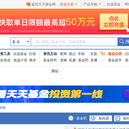
返回天天基金网
|
基金交易
|
产品导购
|
自选基金
|
帮
基 金
请输入基金代码、名称或简拼
资工具
自选基金
比较
资讯互动
要闻
观点
学校
专题
基金交易
活
金筛选
收益计算
账本
基金研究
策略
私募
基金吧
直播
基金超市
基
深证
：
策略
基金吧
加自选
加