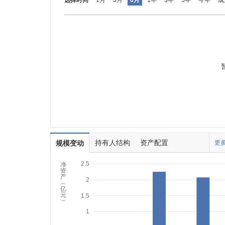
选择时间
1月
3月
6月
1年
3年
5年
今年
成
持有人结构
资产配置
规模变动
更多
2.5
净
资
产
2
︵
亿
元
1.5
︶
1