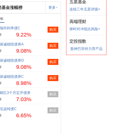
类基金涨幅榜
更多>
1年
瑞尚利率债C
购买
9.22%
年
保诚稳悦债券A
购买
9.08%
年
保诚稳悦债券D
购买
9.08%
年
保诚稳悦债券C
购买
8.98%
年
铭忆3个月定开债券
购买
7.03%
年
泓远纯债C
购买
6.65%
年