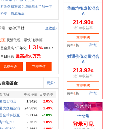
市避险逻辑重燃？纯债基金了解一下
元协奏，自成乐章
期宝
稳健理财
查收益>
期宝
灵活取现，最快1秒到账
1.31
%
基金最高7日年化
08-07
最高超50万元
取单日限额
免费开通
立即充值
的自选基金
更多>
金名称
单位净值
日增长率
夏成长混合
1.3420
2.05%
夏大盘精选混
24.5090
1.49%
国全球科技互
5.2174
-2.89%
方中证500
2.2629
1.85%