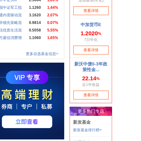
华中证500
2.3664
1.89%
国中证军工指
1.1260
1.44%
通内需驱动混
3.1620
2.07%
华领先策略混
0.9814
0.07%
信优质生活混
0.5058
5.55%
万菱信消费增
1.1060
1.65%
更多自选基金信息>