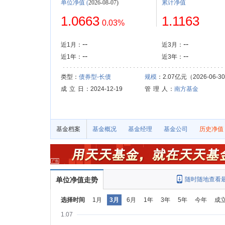
单位净值
(
2026-08-07)
累计净值
1.0663
1.1163
0.03%
--
--
近1月：
近3月：
--
--
近1年：
近3年：
类型：
债券型-长债
规模
：2.07亿元（2026-06-3
成 立 日
：2024-12-19
管 理 人
：
南方基金
基金档案
基金概况
基金经理
基金公司
历史净值
单位净值走势
随时随地查看
选择时间
1月
3月
6月
1年
3年
5年
今年
成
1.07