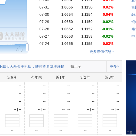
08-03
1.0657
1.1157
0.01%
鹏
07-31
1.0656
1.1156
0.02%
富
07-30
1.0654
1.1154
0.04%
融
07-29
1.0650
1.1150
-0.02%
银
07-28
1.0652
1.1152
-0.01%
泰
07-27
1.0653
1.1153
-0.02%
申
07-24
1.0655
1.1155
0.03%
Aug
更多净值信息>
下载天天基金手机版，随时查看阶段涨幅
截止至
更多>
近6月
今年来
近1年
近2年
近3年
--
--
--
--
--
--
--
--
--
--
--
--
--
--
--
-- | --
-- | --
-- | --
-- | --
-- | --
--
--
--
--
--