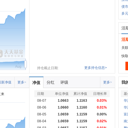
债
多
活
活
关联
快
Aug
更多持仓信息>
持仓截止日期:
分红
评级
我
最新净值
更多>
净值
更多>
日期
单位净值
累计净值
日增长率
基
立来
08-07
1.0663
1.1163
0.03%
华
08-06
1.0660
1.1160
0.01%
华
08-05
1.0659
1.1159
0.00%
富
08-04
1.0659
1.1159
0.02%
南