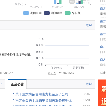
日涨
0 亿份
24-12-31
26-03-31
26-06-30
南方
期间申购
期间赎回
总份额
日涨
南方
更多>
日涨
南方
1.2 %
日涨
0.9 %
南方
0.6 %
日涨
可查看基金经理业绩评价图。
0.3 %
南方
0 %
日涨
任期收益
同类平均
截止:
6-08-07
截止至：2026-08-07
>
基金公告
更多>
关于注意防范冒用南方基金及子公司、
08-07
南方基金关于直销平台相关业务费率优
07-31