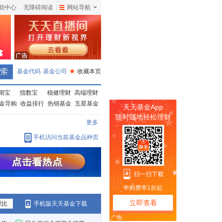
助中心
无障碍阅读
|
网站导航
|
基金代码
基金公司
★
收藏本页
期宝
指数宝
稳健理财
高端理财
金导购
收益排行
热销基金
五星基金
更多
手机访问当前基金品种页
对比
手机版天天基金下载