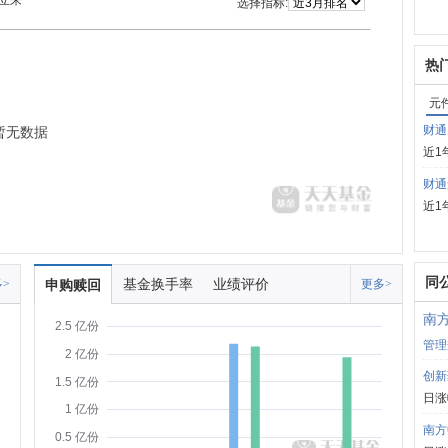
立来
选择指标:
热
元
财通
暂无数据
近1
财通
近1
同
基金换手率
业绩评价
>
申购赎回
更多>
南
2.5 亿份
管理
2 亿份
创新
1.5 亿份
日涨
1 亿份
南方
0.5 亿份