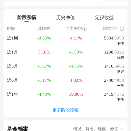
阶段涨幅
历史净值
定投收益
时间
涨跌幅
同类平均
同类排行
近1周
-3.65%
4.11%
5334
/5390
不佳
近1月
5.18%
-1.59%
1208
/5322
优秀
近3月
-1.67%
-4.75%
1416
/5086
良好
近6月
-1.17%
1.02%
2748
/4868
一般
近1年
-4.40%
19.80%
3419
/4172
不佳
更多阶段涨幅
基金档案
概况、持仓、规模、分红