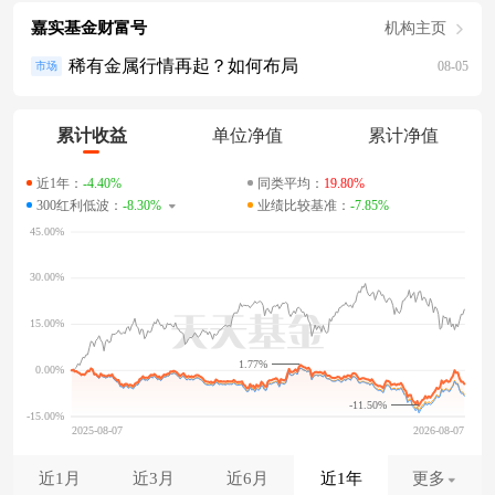
嘉实基金财富号
机构主页
稀有金属行情再起？如何布局
08-05
市场
累计收益
单位净值
累计净值
近1年：
-4.40%
同类平均：
19.80%
300红利低波：
-8.30%
业绩比较基准：
-7.85%
1.77%
-11.50%
近1月
近3月
近6月
近1年
更多