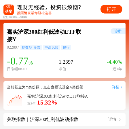
嘉实沪深300红利低波动ETF联
诊断
接Y
022897
指数型-股票
中高风险
银行
-0.77
1.2397
-4.40%
%
日涨幅08-07
净值
近1年
当前基金为Y类份额，点击查看该基金A类份额
详情
嘉实沪深300红利低波动ETF联接A
15.32%
近3年
关联指数｜沪深300红利低波动指数
详情