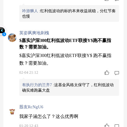
吟游狮人
:
红利低波动的标的本来收益就稳，分红节奏
也慢
英姿飒爽地刺槐
$嘉实沪深300红利低波动ETF联接Y$跑不赢指
数？需要加油。
$嘉实沪深300红利低波动ETF联接Y$ 跑不赢指
数？需要加油。
02-04 21:12
有执行力的兰齐7
:
这基金风格太保守了，红利低波动
确实难跑赢大盘
股友RcNgU6
我家子涵怎么了？这么优秀啊
01-20 12:43