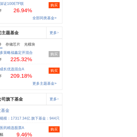
深证100ETF联
购买
26.94%
年
全部同类基金>
门主题基金
更多>
件
存储芯片
光模块
多策略福鑫定开混合
购买
225.32%
年
成长优选混合A
购买
209.18%
年
更多主题基金>
公司旗下基金
更多>
发基金
规模：17317.34亿
旗下基金：944只
医药精选股票A
购买
9.46%
幅