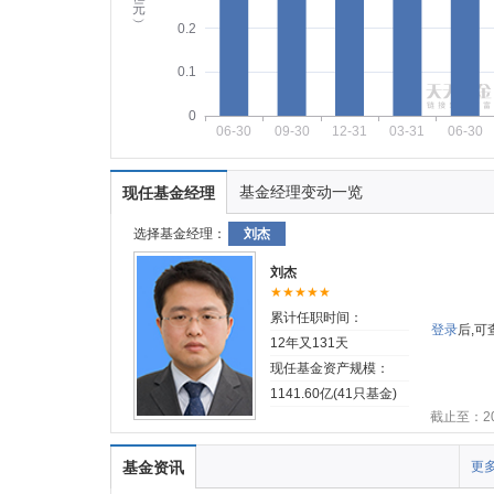
元
︶
0.2
0.1
0
06-30
09-30
12-31
03-31
06-30
基金经理变动一览
现任基金经理
选择基金经理：
刘杰
刘杰
★★★★★
累计任职时间：
登录
后,
12年又131天
现任基金资产规模：
1141.60亿(41只基金)
截止至：202
基金资讯
更多