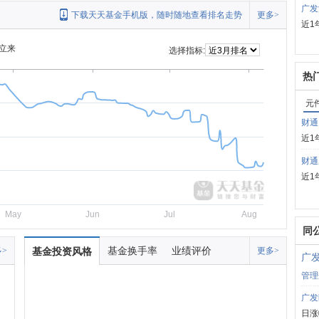
广发
下载天天基金手机版，随时随地查看排名走势
更多>
近1
立来
选择指标:
热
元
财通
近1
财通
近1
May
Jun
Jul
Aug
同
基金换手率
业绩评价
>
基金投资风格
更多>
广
管理
广发
日涨