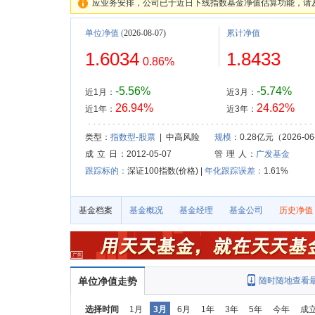
应业务安排，公司已于近日下线指数基金净值估算功能，请
单位净值
(
2026-08-07)
累计净值
1.6034
1.8433
0.86%
-5.56%
-5.74%
近1月：
近3月：
26.94%
24.62%
近1年：
近3年：
类型：
指数型-股票
| 中高风险
规模
：0.28亿元（2026-06
成 立 日
：2012-05-07
管 理 人
：
广发基金
跟踪标的：
深证100指数(价格) |
年化跟踪误差：
1.61%
基金档案
基金概况
基金经理
基金公司
历史净值
单位净值走势
随时随地查看
选择时间
1月
3月
6月
1年
3年
5年
今年
成