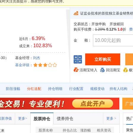
及时关注页面提示，感谢您的理解与支持。
证监会批准的首批独立基金销售
交易状态：
开放申购
开放赎回
购买手续费：
1.20%
0.12%
1.0
折
费
6.39%
近6月：
金
额：
102.83%
成立来：
-30）
基金经理：
刘杰
立即购买
基金评级
：
活期宝转入
回活期宝
极
阶段涨幅
分红送配
持仓明细
行业配置
规模变动
持有人结构
广
债券持仓
热
最新净值
更多>
股票持仓
更多 >
聚
股票名称
持仓占比
涨跌幅
相关资讯
立来