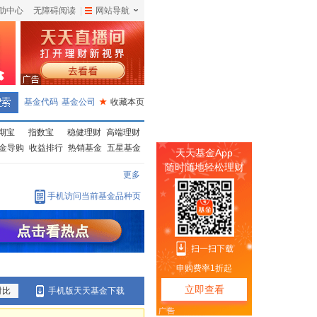
助中心
无障碍阅读
|
网站导航
|
基金代码
基金公司
★
收藏本页
期宝
指数宝
稳健理财
高端理财
金导购
收益排行
热销基金
五星基金
更多
手机访问当前基金品种页
对比
手机版天天基金下载