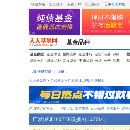
收藏本站
|
安全登录
|
免费开户
忘记密码
|
手机客户端
基金品种
基金数据
基金净值
投顾管家
基金排行
定投
港基
评级
投
基金公司
基金品种
新发基金
申购状态
分红
公告
私募
基
全球市场
上证
：
天天基金网
>
全部基金
>
广发深证100ETF联接A
您浏览过的基金：
华夏大盘
嘉实增长
泰达精选
嘉实服务
易基
广发深证100ETF联接A
(
162714
)