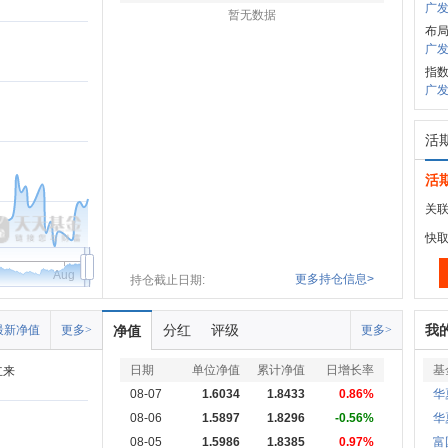
广发
暂无数据
布
广发
指
广发中
活
活
关联
快
Aug
更多持仓信息>
持仓截止日期:
分红
评级
我
最新净值
更多>
净值
更多>
日期
单位净值
累计净值
日增长率
基
立来
08-07
1.6034
1.8433
0.86%
华
08-06
1.5897
1.8296
-0.56%
华
08-05
1.5986
1.8385
0.97%
富