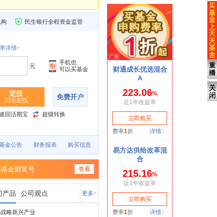
机构
民生银行全程资金监管
率详情>
手机也
元
可以买基金
定投
免费开户
10元起投
速回活期宝
超级转换
基金公告
财务报表
购买信息
发基金财富号
查看
门产品
公司观点
更多>
焦战略新兴产业