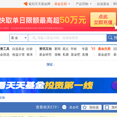
返回天天基金网
|
基金交易
|
产品导购
|
自选基金
|
帮
基 金
请输入基金代码、名称或简拼
资工具
自选基金
比较
资讯互动
要闻
观点
学校
专题
基金交易
活
金筛选
收益计算
账本
基金研究
策略
私募
基金吧
直播
基金超市
基
深证
：
策略
查看相关ETF>
基金吧
加自选
加