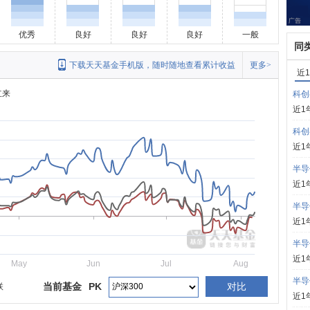
优秀
良好
良好
良好
一般
同
下载天天基金手机版，随时随地查看累计收益
更多>
近
立来
科创
近1
科创
近1
半导
近1
半导
近1
半导
近1
May
Jun
Jul
Aug
半导
当前基金
PK
对比
联
近1