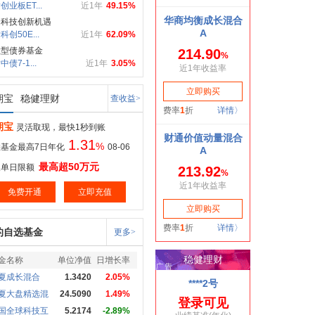
创业板ET...
近1年
49.15%
局科技创新机遇
科创50E...
近1年
62.09%
数型债券基金
债7-1...
近1年
3.05%
期宝
稳健理财
查收益>
期宝
灵活取现，最快1秒到账
1.31
%
基金最高7日年化
08-06
最高超50万元
取单日限额
免费开通
立即充值
的自选基金
更多>
金名称
单位净值
日增长率
夏成长混合
1.3420
2.05%
夏大盘精选混
24.5090
1.49%
国全球科技互
5.2174
-2.89%