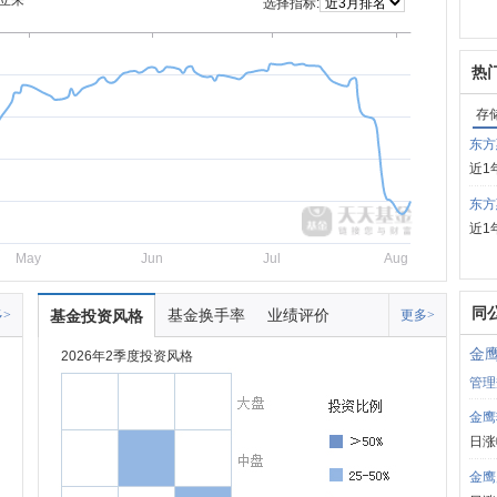
立来
选择指标:
热
存
东方
近1
东方
近1
May
Jun
Jul
Aug
同
基金换手率
业绩评价
>
基金投资风格
更多>
金
2026年2季度投资风格
管理
金鹰
日涨
金鹰