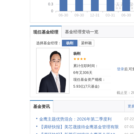
0.3
0
06-30
09-30
12-31
03-31
06-30
基金经理变动一览
现任基金经理
选择基金经理：
杨刚
梁梓颖
杨刚
★★★★
累计任职时间：
登录
后,
6年又306天
现任基金资产规模：
5.93亿(7只基金)
截止至：202
基金资讯
更多
金鹰主题优势混合：2026年第二季度利
07-22
【调研快报】美芯晟接待金鹰基金管理有限
07-01