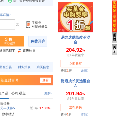
机构
民生银行全程资金监管
率详情>
手机也
元
可以买基金
定投
免费开户
10元起投
速回活期宝
超级转换
基金公告
财务报表
购买信息
鹰基金财富号
查看
门产品
公司观点
更多>
弹性债基
元丰债券A
近1年
17.38%
+数字经济