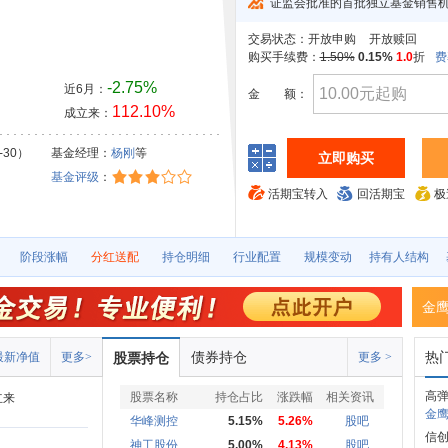
证监会批准的首批独立基金销售
交易状态：
开放申购
开放赎回
购买手续费：
1.50%
0.15%
1.0
折
费
-2.75%
近6月：
金
额：
112.10%
成立来：
-30）
基金经理：
杨刚
等
立即购买
基金评级
：
活期宝转入
回活期宝
极
阶段涨幅
分红送配
持仓明细
行业配置
规模变动
持有人结构
金
债券持仓
热
最新净值
更多>
股票持仓
更多 >
高
股票名称
持仓占比
涨跌幅
相关资讯
立来
金鹰
华峰测控
5.15%
5.26%
股吧
信创
神工股份
5.00%
4.13%
股吧