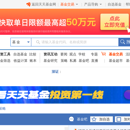
返回天天基金网
|
基金交易
|
产品导购
|
自选基金
|
帮
基 金
请输入基金代码、名称或简拼
资工具
自选基金
比较
资讯互动
要闻
观点
学校
专题
基金交易
活
金筛选
收益计算
账本
基金研究
策略
私募
基金吧
直播
基金超市
基
深证
：
策略
基金吧
加自选
加