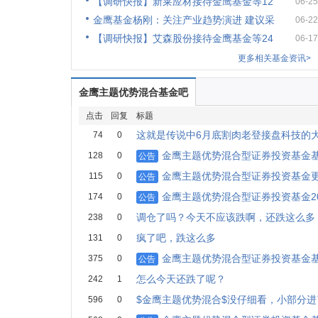
【调研快报】新莱应材接待金鹰基金等12
06-25
金鹰基金杨刚：关注产业趋势演进 建议采
06-22
【调研快报】艾森股份接待金鹰基金等24
06-17
更多相关基金资讯>
金鹰主题优势混合基金吧
点击
回复
标题
这就是传说中6月底割肉老登接盘科技的
74
0
金鹰主题优势混合型证券投资基金
128
0
公告
金鹰主题优势混合型证券投资基金
115
0
公告
金鹰主题优势混合型证券投资基金20
174
0
公告
调仓了吗？今天不应该跌啊，还跌这么多
238
0
疯了吧，跌这么多
131
0
金鹰主题优势混合型证券投资基金
375
0
公告
怎么今天还跌了呢？
242
1
$金鹰主题优势混合$没仔细看，小部分
596
0