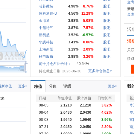
金鹰
芯碁微装
4.98%
8.76%
股吧
新增
盛科通信-U
4.56%
11.29%
股吧
金鹰
金海通
3.98%
5.08%
股吧
中船特气
3.87%
7.57%
股吧
活
新易盛
3.52%
-0.57%
股吧
活
华懋科技
3.41%
0.06%
股吧
上海新阳
3.19%
2.09%
股吧
关联
矽电股份
2.88%
3.26%
股吧
快
前十持仓占比合计：
40.54%
Aug
更多持仓信息>
持仓截止日期: 2026-06-30
分红
评级
我
最新净值
更多>
净值
更多>
日期
单位净值
累计净值
日增长率
基
立来
08-05
2.1210
2.1210
3.82%
华
08-04
2.0430
2.0430
4.02%
华
08-03
1.9640
1.9640
-3.96%
富
07-31
2.0450
2.0450
2.30%
南