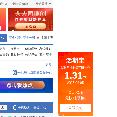
助中心
无障碍阅读
|
网站导航
|
基金代码
基金公司
★
收藏本页
期宝
指数宝
稳健理财
高端理财
金导购
收益排行
热销基金
五星基金
更多
手机访问当前基金品种页
对比
手机版天天基金下载