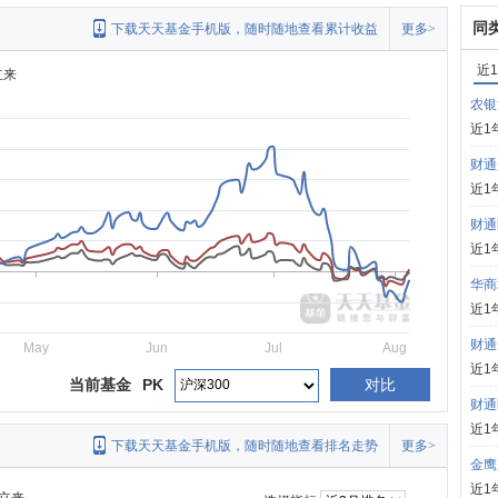
同
下载天天基金手机版，随时随地查看累计收益
更多>
近
立来
农银
近1
财通
近1
财通
近1
华商
近1
财通
May
Jun
Jul
Aug
近1
当前基金
PK
对比
财通
近1
下载天天基金手机版，随时随地查看排名走势
更多>
金鹰
近1