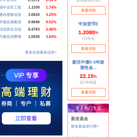
华中证500
2.3172
2.50%
国中证军工指
1.1100
1.74%
通内需驱动混
3.0820
3.25%
华领先策略混
0.9846
0.52%
信优质生活混
0.4793
2.46%
万菱信消费增
1.0830
3.64%
更多自选基金信息>