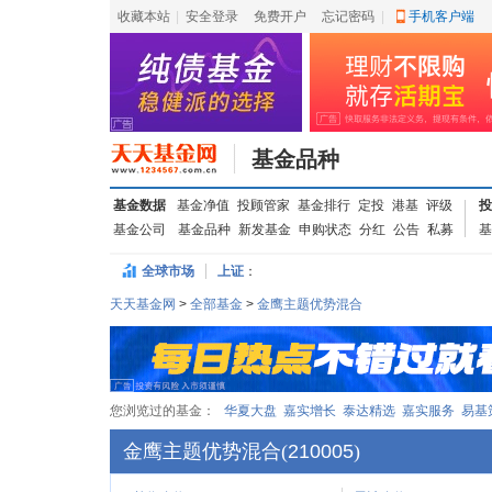
收藏本站
|
安全登录
|
免费开户
忘记密码
|
手机客户端
基金品种
基金数据
基金净值
投顾管家
基金排行
定投
港基
评级
投
基金公司
基金品种
新发基金
申购状态
分红
公告
私募
基
全球市场
上证
：
天天基金网
>
全部基金
>
金鹰主题优势混合
您浏览过的基金：
华夏大盘
嘉实增长
泰达精选
嘉实服务
易基
金鹰主题优势混合
(
210005
)