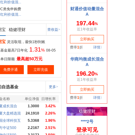
红利价值混...
C类免申购费
红利价值混...
期宝
稳健理财
查收益>
期宝
灵活取现，最快1秒到账
1.31
%
基金最高7日年化
08-05
最高超50万元
取单日限额
免费开通
立即充值
的自选基金
更多>
金名称
单位净值
日增长率
夏成长混合
1.3000
3.42%
夏大盘精选混
24.1910
2.26%
国全球科技互
5.3368
1.96%
方中证500
2.2167
2.51%