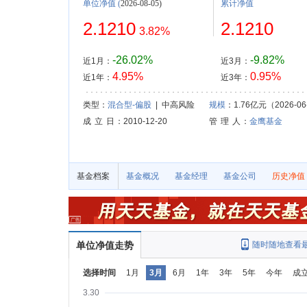
单位净值
(
2026-08-05)
累计净值
2.1210
2.1210
3.82%
-26.02%
-9.82%
近1月：
近3月：
4.95%
0.95%
近1年：
近3年：
类型：
混合型-偏股
| 中高风险
规模
：1.76亿元（2026-06
成 立 日
：2010-12-20
管 理 人
：
金鹰基金
基金档案
基金概况
基金经理
基金公司
历史净值
单位净值走势
随时随地查看
选择时间
1月
3月
6月
1年
3年
5年
今年
成
3.30