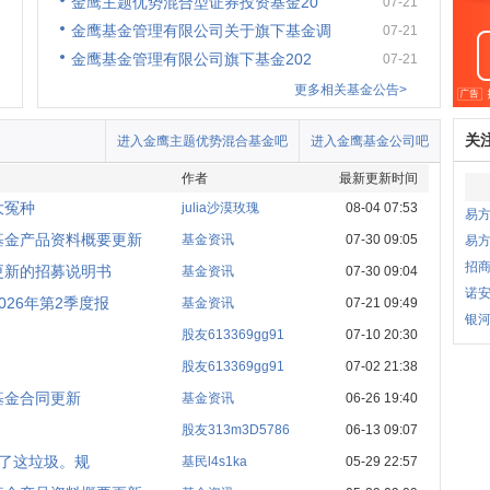
金鹰主题优势混合型证券投资基金20
07-21
金鹰基金管理有限公司关于旗下基金调
07-21
金鹰基金管理有限公司旗下基金202
07-21
更多相关基金公告>
关
进入金鹰主题优势混合基金吧
进入金鹰基金公司吧
作者
最新更新时间
大冤种
julia沙漠玫瑰
08-04 07:53
易方
基金产品资料概要更新
基金资讯
07-30 09:05
易
招商
更新的招募说明书
基金资讯
07-30 09:04
诺安
26年第2季度报
基金资讯
07-21 09:49
银
股友613369gg91
07-10 20:30
股友613369gg91
07-02 21:38
基金合同更新
基金资讯
06-26 19:40
股友313m3D5786
06-13 09:07
进了这垃圾。规
基民l4s1ka
05-29 22:57