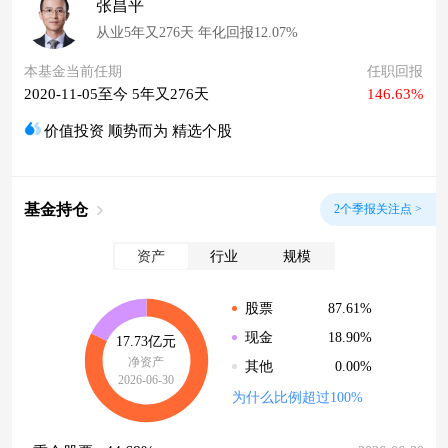
张昌平
从业5年又276天 年化回报12.07%
本基金当前任期
任职回报
2020-11-05至今 5年又276天
146.63%
价值投资 顺势而为 精选个股
基金持仓
2个季报关注点 >
资产
行业
规模
87.61%
股票
18.90%
现金
17.73亿元
净资产
0.00%
其他
2026-06-30
为什么比例超过100%