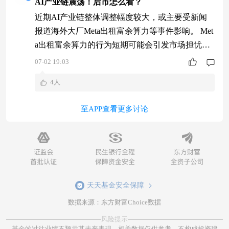
AI产业链震荡！后市怎么看？
近期AI产业链整体调整幅度较大，或主要受新闻
报道海外大厂Meta出租富余算力等事件影响。 Met
a出租富余算力的行为短期可能会引发市场担忧海
外大厂资本开支增速放缓以及算租市场竞争加剧影
07-02 19:03
响价格等；加上今年以来光通信、上游物料、芯片
4人
等AI基础设施环节涨幅较大，交易相对拥挤，板
块对利空相对敏感，多因素共振下导致调整幅度较
至APP查看更多讨论
大。 我们认为Meta此举并不能简单理解为算力过
剩，更多或是公司为了提升算力资源利用
天天基金安全保障
数据来源：东方财富Choice数据
风险提示
基金的过往业绩不预示其未来表现，相关数据仅供参考，不构成投资建