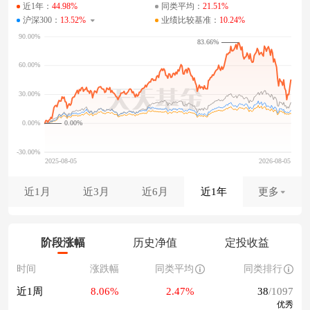
近1年：
44.98%
同类平均：
21.51%
沪深300：
13.52%
业绩比较基准：
10.24%
83.66%
0.00%
近1月
近3月
近6月
近1年
更多
阶段涨幅
历史净值
定投收益
时间
涨跌幅
同类平均
同类排行
近1周
8.06%
2.47%
38
/1097
优秀