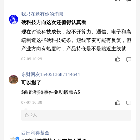
我只在意有你的消息
硬科技方向这次还值得认真看
现在讨论科技成长，绕不开算力、通信、电子和高
端制造这些硬科技链条。短线节奏可能有反复，但
产业方向有热度时，产品持仓是不是贴近主线就很
关键。红土创新新兴产业混合A(001753)重仓覆盖
07-09 10:29
中际旭创、新易盛、东山精密、源杰科技、永鼎股
份，近一年同类7/2272，方向和成绩能互相印证。
东财网友1540513687144644
可以撤了
$西部利得事件驱动股票A$
07-07 10:30
2人
西部利得基金