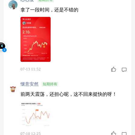
主线逻辑是否依然成立？中报披露窗口期，哪些方
向值得重点关注？今天，我想结合最新的地缘政
拿了一段时间，还是不错的
治、全
07-13 11:52
惬意安然
短期持有
前两天震荡，还担心呢，这不回来挺快的呀！
07-10 12:25