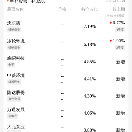
44.69%
2026-06-30
重仓股票
股票名称
价格
持仓占比
较上期
连续持有季度
0.77%
沃尔德
--
7.19%
--
机械设备
4季度
1.90%
冰轮环境
--
6.18%
--
机械设备
2季度
峰岹科技
--
4.85%
新增
--
电子
申菱环境
--
4.41%
新增
--
机械设备
隆达股份
--
4.30%
新增
--
有色金属
万通发展
--
4.06%
新增
--
房地产
大元泵业
--
3.88%
新增