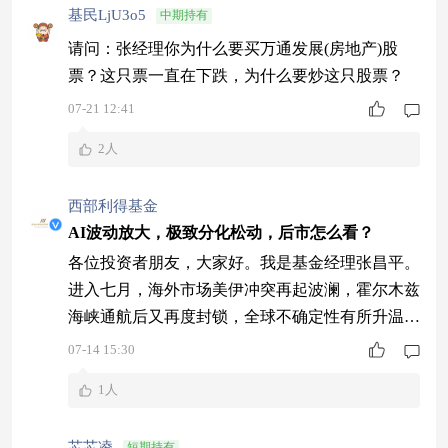
基民LjU3o5
中期持有
请问：张经理你为什么要买万通发展(房地产)股
票？这只票一直在下跌，为什么要炒这只股票？
07-21 12:41
2人
西部利得基金
AI波动放大，极致分化松动，后市怎么看？
各位投资者朋友，大家好。我是基金经理张昌平。
进入七月，海外市场美伊冲突再起波澜，霍尔木兹
海峡通航后又再度封锁，全球不确定性有所升温；
国内市场则呈现出明显的风格再均衡特征——前期
07-14 15:30
极致的K型分化行情开始松动，资金尝试高切低，
1人
AI科技板块波动也在明显放大。面对这样复杂多
变的市场环境，不少投资者朋友都在关心：AI的
芯芯凌
短期持有