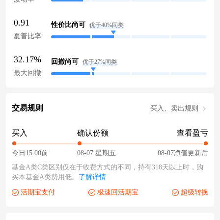
0.91
性价比尚可
优于40%同类
夏普比率
32.17%
回撤尚可
优于27%同类
最大回撤
交易规则
买入、卖出规则
买入
确认份额
查看盈亏
今日15:00前
08-07 星期五
08-07净值更新后
基金A类C类区别仅在于收费方式的不同，持有318天以上时，购
买本基金A类费用低。
了解详情
活期宝支付
极速回活期宝
超级转换