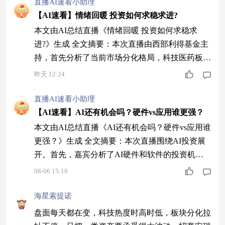
直播AI速看小助理
【AI速看】情绪回暖 投资如何求稳求进?
本文由AI总结直播《情绪回暖 投资如何求稳求
进?》生成 全文摘要：本次直播由西部利得基金主
持，首先分析了当前市场分化格局，科技医药板块
领涨，成长股弹性较大。随后重点探讨AI产业趋
昨天 12:24
势，指出应用端逻辑更顺，建议关注三大方向。嘉
宾对中期股市持积极态度，认为结构性机会丰富，
直播AI速看小助理
并推荐固收增强类产品，详细介绍了可转债的攻守
【AI速看】AI还有机会吗？硬件vs应用谁更强？
特性和产品选择要点。最后强调固收增强策略需综
本文由AI总结直播《AI还有机会吗？硬件vs应用谁
合投资能力，并演示了产品申购操作。 1 市场分
更强？》生成 全文摘要：本次直播围绕AI投资展
开。首先，嘉宾分析了AI硬件和软件的投资机
会，指出电子板块配置比例创新高，尤其AI硬件
08-06 15:16
超配显著。然后，讨论了AI应用的四类场景和硬
件板块内部分化，强调新技术迭代方向值得关注。
海星索提诺
接着，嘉宾认为科技板块中期布局机会显现，AI
盘面每天都在变，科技热度时高时低，板块分化拉
硬件方向逻辑正面。最后，介绍了西部利得旗下两