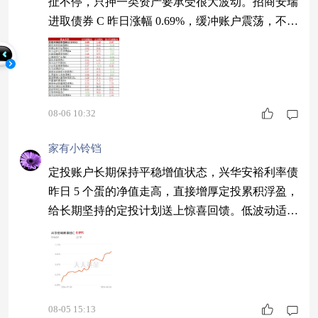
扯不停，只押一类资产要承受很大波动。招商安瑞
只混合基金产品的优异表现和风险控制能力，并
进取债券 C 昨日涨幅 0.69%，缓冲账户震荡，不执
着短期冲高$招商安瑞进取债券C$ #A股历次调整
后 如何布局反弹行情？#
08-06 10:32
家有小铃铛
定投账户长期保持平稳增值状态，兴华安裕利率债
昨日 5 个蛋的净值走高，直接增厚定投累积浮盈，
给长期坚持的定投计划送上惊喜回馈。低波动适配
定投复利逻辑，票息持续滚存积累本金，行情拉升
放大定投整体收益，长久坚持迎来正向回馈。$兴
华安裕利率债C$
08-05 15:13