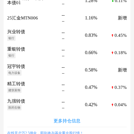
1.28%
0.11%
本债01
--
--
1.16%
25汇金MTN006
新增
--
兴业转债
--
0.83%
0.45%
--
银行
重银转债
--
0.66%
0.18%
--
银行
冠宇转债
--
0.58%
新增
--
电力设备
精工转债
--
0.47%
0.37%
--
建筑装饰
九强转债
--
0.42%
0.04%
--
医药生物
更多持仓信息
在线开户万2.5佣金，即刻参与基金重仓股行情！