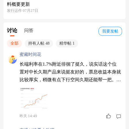
料概要更新
发行运作 07月27日
讨论
问答
我要发帖
全部
持有人帖 48
精华帖 1
蜜藏时间花
长端利率在1.7%附近徘徊了挺久，说实话这个位
置对中长久期产品来说挺友好的，票息收益本身就
比较厚实，稍微有点下行空间久期还能帮一把。昨
天兴华安裕利率债就收了5个蛋，验证了我的判
断，拿着这种产品不用天天操心，该来的收益自然
会来。 $兴华安裕利率债C$
昨天 14:49