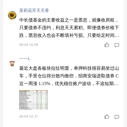
茉莉花开天天香
中长债基金的主要收益之一是票息，就像收房租，
只要债券不违约，利息天天累积。即便债券价格下
跌，票息收入也会不断填补亏损。只要给足时间，
净值大概率能创出新高。遇到利率上行导致的回
08-04 16:08
撤，票息就是你最好的护城河，想赚快钱的请绕行
$国泰聚瑞纯债债券C$
一一L
最近大盘各板块拉扯明显，单押科技很容易坐过山
车，手里仓位得分散均衡些，招商安瑞进取债券 C
近一周涨 1.15%，优先稳住账户波动，不追短期冲
高，长久拿住更实在$招商安瑞进取债券C$ #光通
信美股大反攻 是否再度布局光赛道？#
08-04 10:37