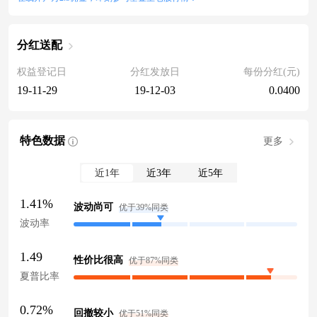
分红送配
权益登记日
分红发放日
每份分红(元)
19-11-29
19-12-03
0.0400
特色数据
更多
近1年
近3年
近5年
1.41%
波动尚可
优于39%同类
波动率
1.49
性价比很高
优于87%同类
夏普比率
0.72%
回撤较小
优于51%同类