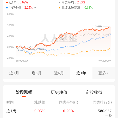
近1年：
3.62%
同类平均：
2.53%
中证全债：
2.25%
业绩比较基准：
-0.18%
3.68%
-0.50%
近1月
近3月
近6月
近1年
更多
阶段涨幅
历史净值
定投收益
时间
涨跌幅
同类平均
同类排行
近1周
0.05%
0.20%
586
/937
一般