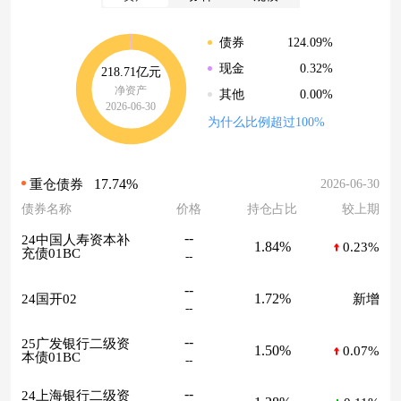
124.09%
债券
0.32%
现金
218.71亿元
净资产
0.00%
其他
2026-06-30
为什么比例超过100%
17.74%
2026-06-30
重仓债券
债券名称
价格
持仓占比
较上期
--
24中国人寿资本补
1.84%
0.23%
充债01BC
--
--
1.72%
24国开02
新增
--
--
25广发银行二级资
1.50%
0.07%
本债01BC
--
--
24上海银行二级资