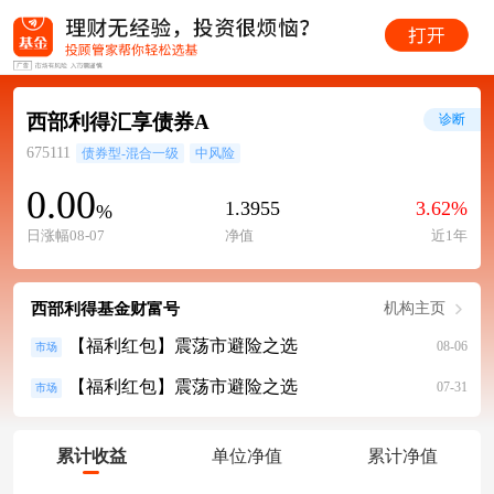
西部利得汇享债券A
诊断
675111
债券型-混合一级
中风险
0.00
1.3955
3.62%
%
日涨幅08-07
净值
近1年
西部利得基金财富号
机构主页
【福利红包】震荡市避险之选
08-06
市场
【福利红包】震荡市避险之选
07-31
市场
累计收益
单位净值
累计净值