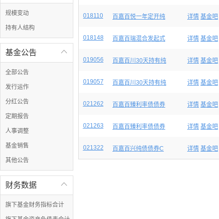
规模变动
018110
百嘉百悦一年定开纯
详情
基金吧
持有人结构
018148
百嘉百瑞混合发起式
详情
基金吧
基金公告

019056
百嘉百川30天持有纯
详情
基金吧
全部公告
019057
百嘉百川30天持有纯
详情
基金吧
发行运作
分红公告
021262
百嘉百臻利率债债券
详情
基金吧
定期报告
021263
百嘉百臻利率债债券
详情
基金吧
人事调整
基金销售
021322
百嘉百兴纯债债券C
详情
基金吧
其他公告
财务数据

旗下基金财务指标合计