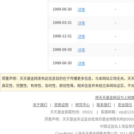
1999-06-30
-
详情
1999-03-31
-
详情
1998-12-31
-
详情
1998-09-30
-
详情
1998-06-30
-
详情
郑重声明：天天基金网发布此信息目的在于传播更多信息，与本网站立场无关。天
真实性、完整性、有效性、及时性、原创性等。相关信息并未经过本网站证实，不对您
将天天基金网设为上网
关于我们
|
资质证明
|
研究中心
|
联系我们
|
安全指引
天天基金客服热线：95021
|
客服邮箱：
vip@123
郑重声明：
天天基金系证监会批准的基金销售机构[000000
中国证监会上海监管
CopyRight 上海天天基金销售有限公司 2011-现在