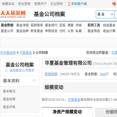
收藏本站
|
安全登录
|
免费开户
忘记密码
|
手机客户端
基金公司档案
基 金
基金数据
基金净值
投顾管家
基金排行
定投
港基
评级
投资工具
自选基金
基金公司
基金品种
新发基金
申购状态
分红
公告
私募
基金筛选
收益计算
天天基金网

华夏基金

公司档案
您浏览过的基金：
华
易方达上证中盘ETF联接
华夏基金管理有限公司
China Asset M
基金公司档案

返回基金公司首页
管理规模
:
19220.78亿元
基金数量:
988
只
经
基本资料

规模变动
基本概况
基金经理
截至2026-03-31，
华夏基金
报告期末全部总份额17,586
基金评级
净资产规模变动
份额