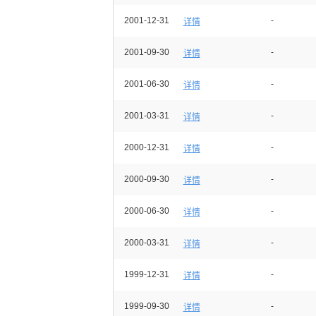
2001-12-31
-
详情
2001-09-30
-
详情
2001-06-30
-
详情
2001-03-31
-
详情
2000-12-31
-
详情
2000-09-30
-
详情
2000-06-30
-
详情
2000-03-31
-
详情
1999-12-31
-
详情
1999-09-30
-
详情