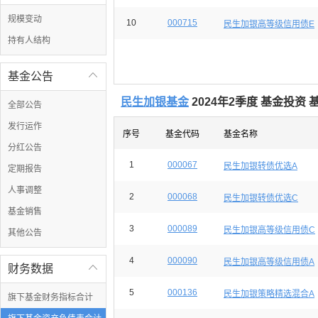
规模变动
10
000715
民生加银高等级信用债E
持有人结构
基金公告

民生加银基金
2024年2季度 基金投资
全部公告
发行运作
序号
基金代码
基金名称
分红公告
1
000067
民生加银转债优选A
定期报告
人事调整
2
000068
民生加银转债优选C
基金销售
3
000089
民生加银高等级信用债C
其他公告
4
000090
民生加银高等级信用债A
财务数据

5
000136
民生加银策略精选混合A
旗下基金财务指标合计