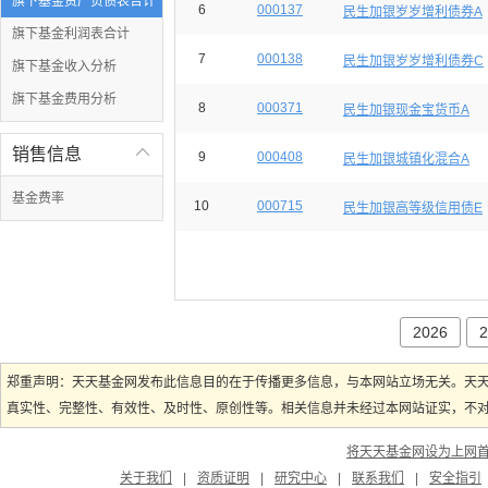
旗下基金资产负债表合计
6
000137
民生加银岁岁增利债券A
旗下基金利润表合计
7
000138
民生加银岁岁增利债券C
旗下基金收入分析
旗下基金费用分析
8
000371
民生加银现金宝货币A
销售信息

9
000408
民生加银城镇化混合A
基金费率
10
000715
民生加银高等级信用债E
2026
2
郑重声明：天天基金网发布此信息目的在于传播更多信息，与本网站立场无关。天
真实性、完整性、有效性、及时性、原创性等。相关信息并未经过本网站证实，不对您
将天天基金网设为上网
关于我们
|
资质证明
|
研究中心
|
联系我们
|
安全指引