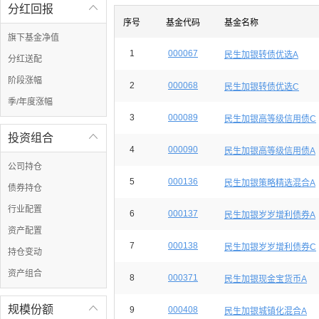
分红回报

序号
基金代码
基金名称
旗下基金净值
1
000067
民生加银转债优选A
分红送配
阶段涨幅
2
000068
民生加银转债优选C
季/年度涨幅
3
000089
民生加银高等级信用债C
投资组合

4
000090
民生加银高等级信用债A
公司持仓
5
000136
民生加银策略精选混合A
债券持仓
行业配置
6
000137
民生加银岁岁增利债券A
资产配置
7
000138
民生加银岁岁增利债券C
持仓变动
资产组合
8
000371
民生加银现金宝货币A
规模份额

9
000408
民生加银城镇化混合A