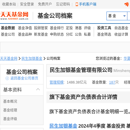
收藏本站
|
安全登录
|
免费开户
忘记密码
|
手机客户端
基金公司档案
基 金
基金数据
基金净值
投顾管家
基金排行
定投
港基
评级
投资工具
自选基金
基金公司
基金品种
新发基金
申购状态
分红
公告
私募
基金筛选
收益计算
天天基金网

民生加银基金

公司档案
您浏览过的基金：
华
易方达上证中盘ETF联接
民生加银基金管理有限公司
Minshen
基金公司档案

返回基金公司首页
管理规模
:
1486.38亿元
基金数量:
187
只
经
基本资料

旗下基金资产负债表合计详情
基本概况
基金经理
旗下基金资产负债表合计基金明细一览
基金评级
民生加银基金
2024年4季度 基金投资