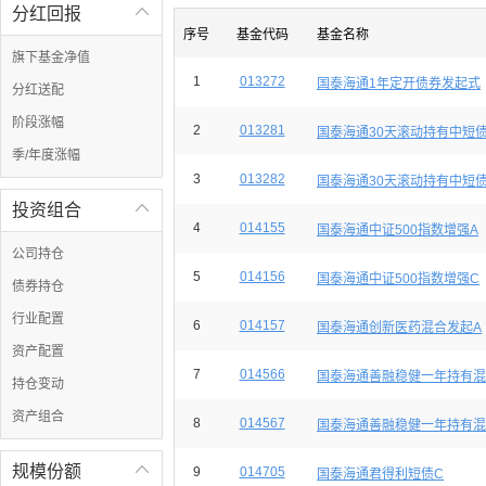
分红回报

序号
基金代码
基金名称
旗下基金净值
1
013272
国泰海通1年定开债券发起式
分红送配
阶段涨幅
2
013281
国泰海通30天滚动持有中短债
季/年度涨幅
3
013282
国泰海通30天滚动持有中短债
投资组合

4
014155
国泰海通中证500指数增强A
公司持仓
5
014156
国泰海通中证500指数增强C
债券持仓
行业配置
6
014157
国泰海通创新医药混合发起A
资产配置
7
014566
国泰海通善融稳健一年持有混合(
持仓变动
资产组合
8
014567
国泰海通善融稳健一年持有混合(
规模份额

9
014705
国泰海通君得利短债C