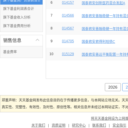
旗下基金资产负债表合计
6
014157
国泰君安创新医药混合发起A
旗下基金利润表合计
7
014566
国泰君安善融稳健一年持有混合(
旗下基金收入分析
旗下基金费用分析
8
014567
国泰君安善融稳健一年持有混合(
销售信息

9
014705
国泰君安君得利短债C
基金费率
10
015129
国泰君安善远平衡配置一年持有混
2026
2
郑重声明：天天基金网发布此信息目的在于传播更多信息，与本网站立场无关。天
真实性、完整性、有效性、及时性、原创性等。相关信息并未经过本网站证实，不对您
将天天基金网设为上网
关于我们
|
资质证明
|
研究中心
|
联系我们
|
安全指引