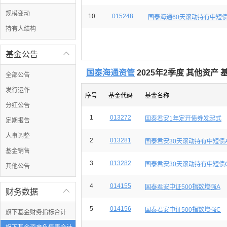
规模变动
10
015248
国泰海通60天滚动持有中短债
持有人结构
基金公告

国泰海通资管
2025年2季度 其他资产
全部公告
发行运作
序号
基金代码
基金名称
分红公告
1
013272
国泰君安1年定开债券发起式
定期报告
人事调整
2
013281
国泰君安30天滚动持有中短债
基金销售
3
013282
国泰君安30天滚动持有中短债
其他公告
4
014155
国泰君安中证500指数增强A
财务数据

5
014156
国泰君安中证500指数增强C
旗下基金财务指标合计