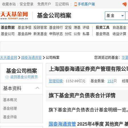
收藏本站
|
安全登录
|
免费开户
忘记密码
|
手机客户端
基金公司档案
基 金
基金数据
基金净值
投顾管家
基金排行
定投
港基
评级
投资工具
自选基金
基金公司
基金品种
新发基金
申购状态
分红
公告
私募
基金筛选
收益计算
天天基金网

国泰海通资管

公司档案
您浏览过的基金：
华
易方达上证中盘ETF联接
上海国泰海通证券资产管理有限公
基金公司档案

返回基金公司首页
管理规模
:
1152.89亿元
基金数量:
153
只
经
基本资料

旗下基金资产负债表合计详情
基本概况
基金经理
旗下基金资产负债表合计基金明细一览
基金评级
国泰海通资管
2025年4季度 其他资产