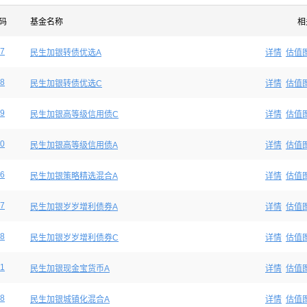
码
基金名称
相
7
民生加银转债优选A
详情
估值
8
民生加银转债优选C
详情
估值
9
民生加银高等级信用债C
详情
估值
0
民生加银高等级信用债A
详情
估值
6
民生加银策略精选混合A
详情
估值
7
民生加银岁岁增利债券A
详情
估值
8
民生加银岁岁增利债券C
详情
估值
1
民生加银现金宝货币A
详情
估值
8
民生加银城镇化混合A
详情
估值