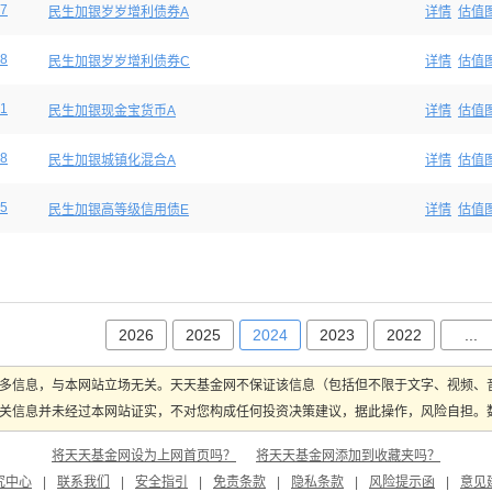
7
民生加银岁岁增利债券A
详情
估值
8
民生加银岁岁增利债券C
详情
估值
1
民生加银现金宝货币A
详情
估值
8
民生加银城镇化混合A
详情
估值
5
民生加银高等级信用债E
详情
估值
2026
2025
2024
2023
2022
...
多信息，与本网站立场无关。天天基金网不保证该信息（包括但不限于文字、视频、
关信息并未经过本网站证实，不对您构成任何投资决策建议，据此操作，风险自担。数据
将天天基金网设为上网首页吗？
将天天基金网添加到收藏夹吗？
究中心
|
联系我们
|
安全指引
|
免责条款
|
隐私条款
|
风险提示函
|
意见