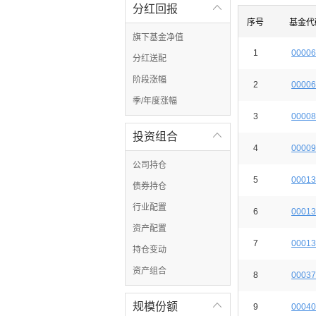
分红回报

序号
基金代
旗下基金净值
1
00006
分红送配
阶段涨幅
2
00006
季/年度涨幅
3
00008
投资组合

4
00009
公司持仓
5
00013
债券持仓
行业配置
6
00013
资产配置
7
00013
持仓变动
资产组合
8
00037
规模份额

9
00040