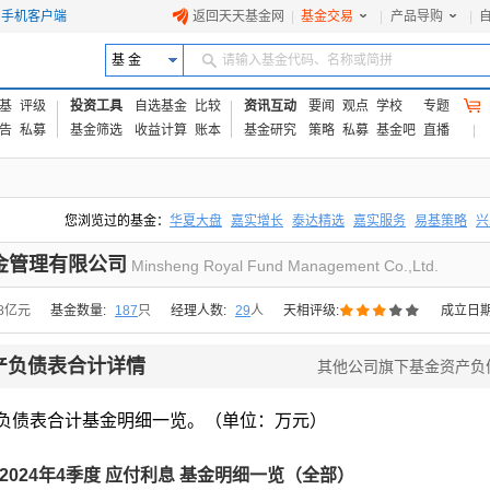
手机客户端
返回天天基金网
|
基金交易
|
产品导购
|
基 金
请输入基金代码、名称或简拼
基
评级
投资工具
自选基金
比较
资讯互动
要闻
观点
学校
专题
告
私募
基金筛选
收益计算
账本
基金研究
策略
私募
基金吧
直播
您浏览过的基金：
华夏大盘
嘉实增长
泰达精选
嘉实服务
易基策略
兴
易方达上证中盘ETF联接A
交银成长
添富优势
华安宏利
上证180价值ET
金管理有限公司
Minsheng Royal Fund Management Co.,Ltd.





38亿元
基金数量:
187
只
经理人数:
29
人
天相评级:
成立日期
产负债表合计详情
其他公司旗下基金资产负
负债表合计基金明细一览。（单位：万元）
2024年4季度 应付利息 基金明细一览（全部）