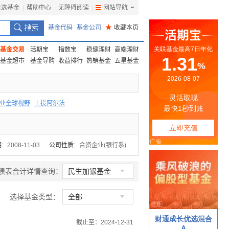
自选基金
|
帮助中心
无障碍阅读
|
网站导航
|
基金代码
基金公司
★
收藏本页
基金交易
活期宝
指数宝
稳健理财
高端理财
基金超市
基金导购
收益排行
热销基金
五星基金
业全球视野
上投阿尔法
F
上投优势
信诚蓝筹
:
2008-11-03
公司性质:
合资企业(银行系)

债表合计详情查询：
民生加银基金

选择基金类型：
全部
截止至：2024-12-31