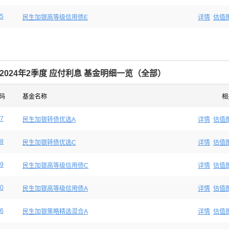
5
民生加银高等级信用债E
详情
估值
2024年2季度 应付利息 基金明细一览（全部）
码
基金名称
相
7
民生加银转债优选A
详情
估值
8
民生加银转债优选C
详情
估值
9
民生加银高等级信用债C
详情
估值
0
民生加银高等级信用债A
详情
估值
6
民生加银策略精选混合A
详情
估值