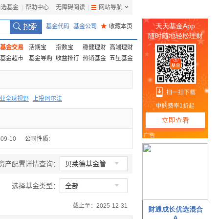
自选基金
|
帮助中心
无障碍阅读
|
网站导航
|
基金代码
基金公司
★
收藏本页
基金交易
活期宝
指数宝
稳健理财
高端理财
基金超市
基金导购
收益排行
热销基金
五星基金
业全球视野
上投阿尔法
F
上投优势
信诚蓝筹
-09-10
公司性质:

资产配置详情查询：
贝莱德基金管
理

选择基金类型：
全部
截止至：2025-12-31