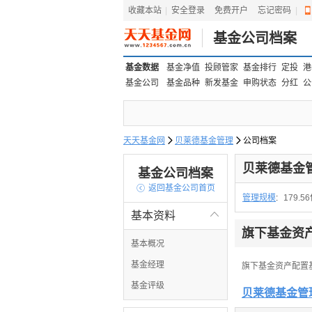
收藏本站
|
安全登录
|
免费开户
忘记密码
|
基金公司档案
基金数据
基金净值
投顾管家
基金排行
定投
港
基金公司
基金品种
新发基金
申购状态
分红
公
天天基金网

贝莱德基金管理

公司档案
贝莱德基金
基金公司档案

返回基金公司首页
管理规模
:
179.5
基本资料

旗下基金资
基本概况
基金经理
旗下基金资产配置
基金评级
贝莱德基金管