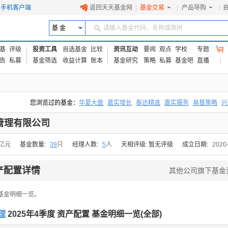
手机客户端
返回天天基金网
|
基金交易
|
产品导购
|
基 金
请输入基金代码、名称或简拼
基
评级
投资工具
自选基金
比较
资讯互动
要闻
观点
学校
专题
告
私募
基金筛选
收益计算
账本
基金研究
策略
私募
基金吧
直播
您浏览过的基金：
华夏大盘
嘉实增长
泰达精选
嘉实服务
易基策略
兴
易方达上证中盘ETF联接A
交银成长
添富优势
华安宏利
上证180价值ET
管理有限公司
6亿元
基金数量:
39
只
经理人数:
5
人
天相评级: 暂无评级
成立日期:
2020
产配置详情
其他公司旗下基金
基金明细一览。
理
2025年4季度 资产配置 基金明细一览(
全部
)