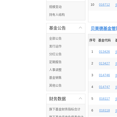
10
016712
规模变动
持有人结构
基金公告

贝莱德基金管
全部公告
序号
基金代码
发行运作
1
013426
分红公告
定期报告
2
013427
人事调整
3
014746
基金销售
其他公告
4
014747
财务数据

5
016117
旗下基金财务指标合计
6
016118