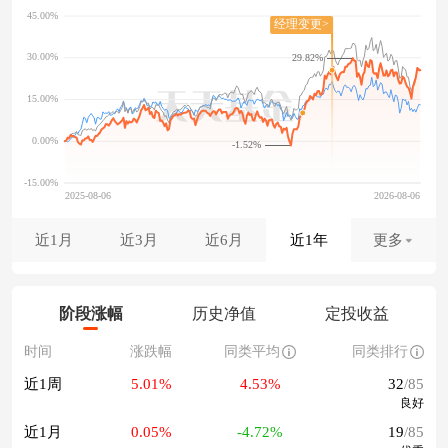
29.82%
-1.52%
近1月
近3月
近6月
近1年
更多
阶段涨幅
历史净值
定投收益
时间
涨跌幅
同类平均
同类排行
近1周
5.01%
4.53%
32
/85
良好
近1月
0.05%
-4.72%
19
/85