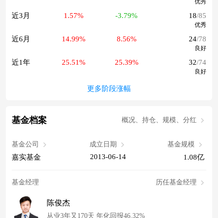
优秀
近3月
1.57%
-3.79%
18
/85
优秀
近6月
14.99%
8.56%
24
/78
良好
近1年
25.51%
25.39%
32
/74
良好
更多阶段涨幅
基金档案
概况、持仓、规模、分红
基金公司
成立日期
基金规模
2013-06-14
嘉实基金
1.08亿
基金经理
历任基金经理
陈俊杰
从业3年又170天 年化回报46.32%