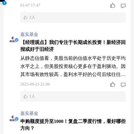
01-07 17:47
2人
嘉实基金
【经理观点】我们专注于长期成长投资！新经济回
报或好于旧经济
从静态估值看，美股当前的估值水平处于历史平均
水平之上，但美股投资核心更多在于盈利驱动。因
其市场有效性较高，盈利水平好的公司后续往往能
带来超额收益。 美国去年降息一次，属预防性降
2025-09-23 21:06
息。特朗普上台后，因关税贸易战问题，美联储有
1人
控制通胀和实现充分就业两大任务。此前降息后暂
停，如今重新启动，此次降息或开启后续降息进
嘉实基金
程。 今年市场预期从两次降息变为三次，且是逐
申购额度提升至1000！复盘二季度行情，看好哪些
步降息，非戏剧性大降息。2026年降息步伐可能更
方向？
快