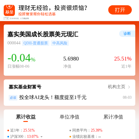
嘉实美国成长股票美元现汇
诊断
000044
QDII-普通股票
中高风险
-0.04
5.6980
25.51%
%
日涨幅08-06
净值
近1年
嘉实基金财富号
机构主页
投全球AI龙头！额度提至1千元
08-03
必读
累计收益
单位净值
累计净值
近1年：
25.51%
同类平均：
25.39%
沪深300：
13.07%
业绩比较基准：
--