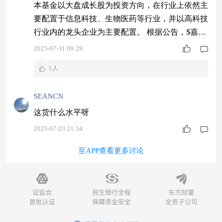
本基金以大盘成长股为投资方向，在行业上依然主
要配置于信息科技、生物医药等行业，并以高科技
行业内的龙头企业为主要配置。 根据公告，$嘉实
美国成长股票人民币$ 每日申购额度由100元提升
2025-07-31 09:29
至1000元。 嘉实美国成长股票(QDII)基金经理张自
1人
力： 2025年第2季度，在进入4月份后先经历了较
强的回撤，受美国单方面关税政策对全球贸易、产
SEANCN
业的负面影响及对全球资本市场预期与信心的打
击，包括美国自身在内的全球
这货什么水平呀
2025-07-23 21:54
至APP查看更多讨论