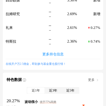
3.36%
西部数据
新增
--
--
2.69%
拉姆研究
新增
--
--
2.61%
礼来
0.27%
--
--
2.36%
特斯拉
0.74%
--
更多持仓信息
在线开户万2.5佣金，即刻参与基金重仓股行情！
特色数据
更多
近1年
近3年
近5年
20.27%
波动很小
优于77%同类