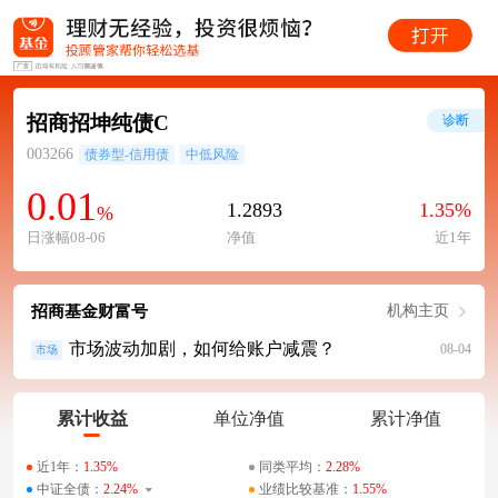
招商招坤纯债C
诊断
003266
债券型-信用债
中低风险
0.01
1.2893
1.35%
%
日涨幅08-06
净值
近1年
招商基金财富号
机构主页
市场波动加剧，如何给账户减震？
08-04
市场
累计收益
单位净值
累计净值
近1年：
1.35%
同类平均：
2.28%
中证全债：
2.24%
业绩比较基准：
1.55%