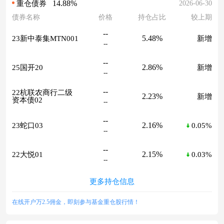
14.88%
2026-06-30
重仓债券
债券名称
价格
持仓占比
较上期
--
5.48%
23新中泰集MTN001
新增
--
--
2.86%
25国开20
新增
--
--
22杭联农商行二级
2.23%
新增
资本债02
--
--
2.16%
23蛇口03
0.05%
--
--
2.15%
22大悦01
0.03%
--
更多持仓信息
在线开户万2.5佣金，即刻参与基金重仓股行情！