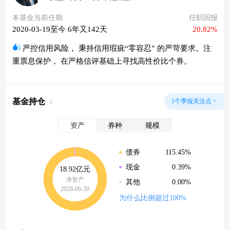
本基金当前任期
任职回报
2020-03-19至今 6年又142天
20.82%
严控信用风险， 秉持信用瑕疵“零容忍” 的严苛要求。注
重票息保护， 在严格信评基础上寻找高性价比个券。
基金持仓
1个季报关注点 >
资产
券种
规模
115.45%
债券
0.39%
现金
18.92亿元
净资产
0.00%
其他
2026-06-30
为什么比例超过100%