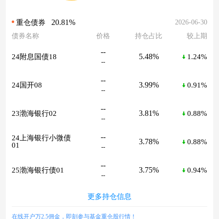
20.81%
2026-06-30
重仓债券
债券名称
价格
持仓占比
较上期
--
5.48%
24附息国债18
1.24%
--
--
3.99%
24国开08
0.91%
--
--
3.81%
23渤海银行02
0.88%
--
--
24上海银行小微债
3.78%
0.88%
01
--
--
3.75%
25渤海银行债01
0.94%
--
更多持仓信息
在线开户万2.5佣金，即刻参与基金重仓股行情！