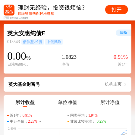
英大安惠纯债E
诊断
013543
债券型-长债
中低风险
0.00
1.0823
0.91%
%
日涨幅08-05
净值
近1年
英大基金财富号
机构主页
累计收益
单位净值
累计净值
近1年：
0.91%
同类平均：
1.94%
中证全债：
2.23%
业绩比较基准：
-0.25%