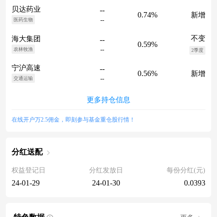
贝达药业
--
0.74%
新增
--
医药生物
不变
海大集团
--
0.59%
--
农林牧渔
2季度
宁沪高速
--
0.56%
新增
--
交通运输
更多持仓信息
在线开户万2.5佣金，即刻参与基金重仓股行情！
分红送配
权益登记日
分红发放日
每份分红(元)
24-01-29
24-01-30
0.0393