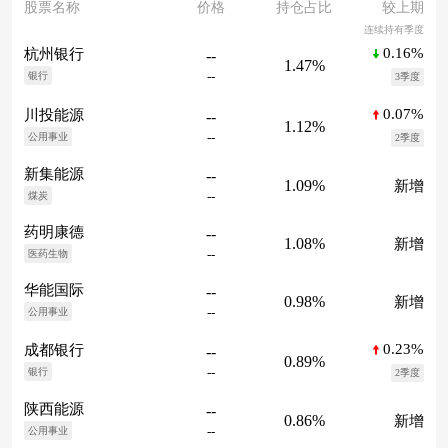
股票名称
价格
持仓占比
较上期
连续持有季度
0.16%
杭州银行
--
1.47%
--
银行
3季度
0.07%
川投能源
--
1.12%
--
公用事业
2季度
新集能源
--
1.09%
新增
--
煤炭
药明康德
--
1.08%
新增
--
医药生物
华能国际
--
0.98%
新增
--
公用事业
0.23%
成都银行
--
0.89%
--
银行
2季度
陕西能源
--
0.86%
新增
--
公用事业