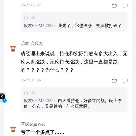
各走各路。
06-27 07:37
1人
股友670M3E3257
:
我走了，它也没涨。规律被打破了
哈哈哈狐友
请经理出来说说，持仓和实际到底有多大出入，无
论大盘涨跌，无论持仓涨跌，这里一直都是跌
的？？？？为什么？？？
06-25 13:24
1人
股友670M3E3257
:
白天看持仓，好多红的额。晚上净
值一公布，又是跌的，什么玩意啊。
基民MjnWec
亏了一个多点了……