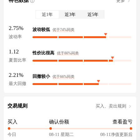
特色数据
更多
近1年
近3年
近5年
2.75%
波动较低
优于74%同类
波动率
1.12
性价比很高
优于80%同类
夏普比率
2.21%
回撤较小
优于66%同类
最大回撤
交易规则
买入、卖出规则
买入
确认份额
查看盈亏
今日
08-11 星期二
08-11净值更新后