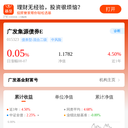
广发集源债券E
诊断
015323
债券型-混合二级
中风险
0.05
1.1782
4.50%
%
日涨幅08-07
净值
近1年
广发基金财富号
机构主页
累计收益
单位净值
累计净值
近1年：
4.50%
同类平均：
4.68%
中证全债：
2.25%
业绩比较基准：
-0.89%