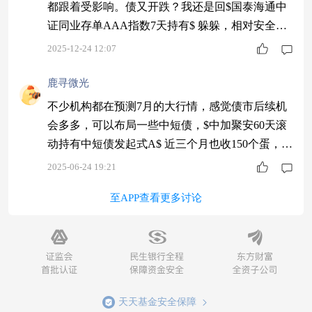
都跟着受影响。债又开跌？我还是回$国泰海通中
证同业存单AAA指数7天持有$ 躲躲，相对安全一
点！近 6 个月 0.64% 的收益靠谱，底层是银行优
2025-12-24 12:07
质资产，踏实。
鹿寻微光
不少机构都在预测7月的大行情，感觉债市后续机
会多多，可以布局一些中短债，$中加聚安60天滚
动持有中短债发起式A$ 近三个月也收150个蛋，确
实优秀，蹲好静待大的行情到来
2025-06-24 19:21
至APP查看更多讨论
天天基金安全保障