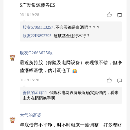
$广发集源债券E$
06-18 19:28
股友670M3E3257
:
不会买都是白酒吧？？？
股友22IN892795
:
这破基金还行不行？
股友G26636256g
最近所持股（保险及电网设备）表现很不错，但净
值涨幅甚微，估计调仓了
01-19 15:26
善良的孟晖11
:
保险和电网设备最近确实挺强的，看来
主力在悄悄换手啊
大气的富婆
年底债市不平静，时不时就来一波调整，好多理财