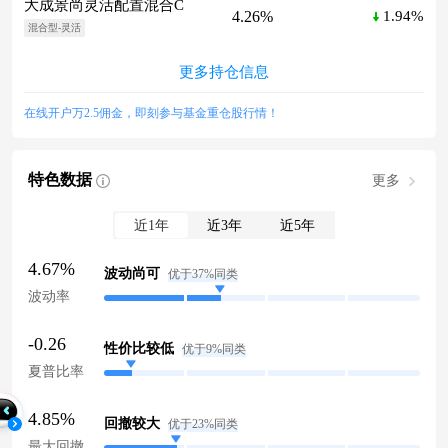
大成景尚灵活配置混合C
4.26%
1.94%
混合型-灵活
更多持仓信息
在线开户万2.5佣金，即刻参与基金重仓股行情！
特色数据
更多
近1年
近3年
近5年
4.67%
波动尚可
优于37%同类
波动率
-0.26
性价比较低
优于9%同类
夏普比率
4.85%
回撤较大
优于23%同类
最大回撤