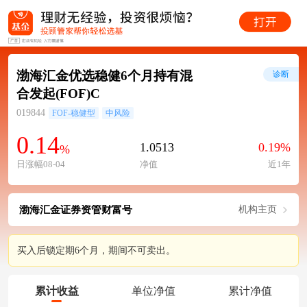
渤海汇金优选稳健6个月持有混
诊断
合发起(FOF)C
019844
FOF-稳健型
中风险
0.14
1.0513
0.19%
%
日涨幅08-04
净值
近1年
渤海汇金证券资管财富号
机构主页
买入后锁定期6个月，期间不可卖出。
累计收益
单位净值
累计净值