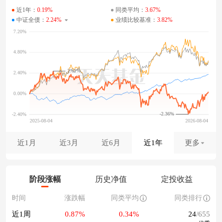
近1年：
0.19%
同类平均：
3.67%
中证全债：
2.24%
业绩比较基准：
3.82%
2.61%
-2.36%
近1月
近3月
近6月
近1年
更多
阶段涨幅
历史净值
定投收益
时间
涨跌幅
同类平均
同类排行
近1周
0.87%
0.34%
24
/655