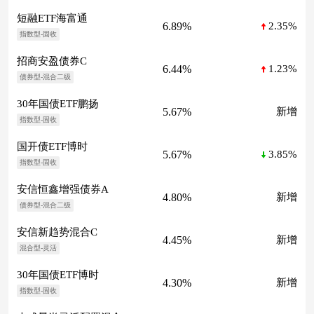
短融ETF海富通
6.89%
2.35%
指数型-固收
招商安盈债券C
6.44%
1.23%
债券型-混合二级
30年国债ETF鹏扬
5.67%
新增
指数型-固收
国开债ETF博时
5.67%
3.85%
指数型-固收
安信恒鑫增强债券A
4.80%
新增
债券型-混合二级
安信新趋势混合C
4.45%
新增
混合型-灵活
30年国债ETF博时
4.30%
新增
指数型-固收