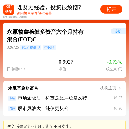
永赢裕鑫稳健多资产六个月持有
诊断
混合(FOF)C
026725
FOF-稳健型
中风险
--
0.9927
-0.73%
日涨幅07-31
净值
成立来
永赢基金财富号
机构主页
市场企稳后，科技是反弹还是反转
08-07
市场
股市风浪大，纯债更从容
07-30
必读
买入后锁定期6个月，期间不可卖出。