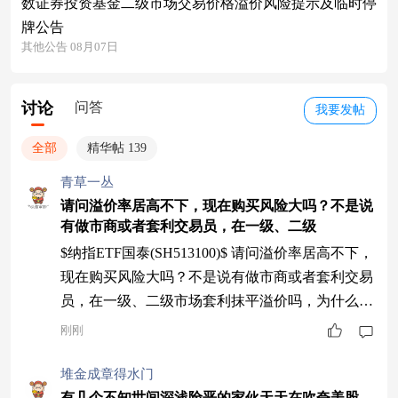
数证券投资基金二级市场交易价格溢价风险提示及临时停
牌公告
其他公告 08月07日
讨论
问答
我要发帖
全部
精华帖 139
青草一丛
请问溢价率居高不下，现在购买风险大吗？不是说
有做市商或者套利交易员，在一级、二级
$纳指ETF国泰(SH513100)$ 请问溢价率居高不下，
现在购买风险大吗？不是说有做市商或者套利交易
员，在一级、二级市场套利抹平溢价吗，为什么溢
价率没有下来？
刚刚
堆金成章得水门
有几个不知世间深浅险恶的家伙天天在吹夸美股