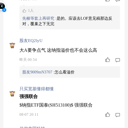
1人
先梭等套上再研究
:
是的。应该去LOF意见稿那边反
对，覆巢之下无完
股友EQ2lyU
大A要争点气 这纳指溢价也不会这么高
昨天 00:54
股友9009mN3707
:
怎么看溢价
只买宽基懂得都懂
强强联合
$纳指ETF国泰(SH513100)$ 强强联合
08-07 20:11