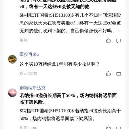
etf，终有一天这些etf会被无知的他
$纳指ETF国泰(SH513100)$ 有几个不知世间深浅险
恶的家伙天天在吹夸美股etf，终有一天这些etf会被
无知的他们吹到下架的。自己偷偷赚钱不好吗，非
要让全世界知道自己也能赚钱了。
刚刚
重投再来a
这个买10万持续拿1年能有多少收益啊？
昨天 23:35
创新纳斯达克
若纳指etf溢价长期高于50%，场内纳指将迟早面
临下架风险。
$纳指ETF国泰(SH513100)$ 若纳指etf溢价长期高于
50%，场内纳指将迟早面临下架风险。
昨天 17:06