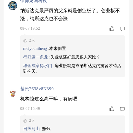
信仰龙国科技
纳斯达克最严厉的父亲就是创业板了。创业板不
涨，纳斯达克也不会涨
08-07 19:52
2人
meiyouniheng
:
本末倒置
行好运一条龙
:
失业板还好意思跟人家比？
堆金成章得水门
:
疮业贩就是靠纳斯达克的施舍才苟活
到今天。
基民2638v8N399
机构拉这么高干嘛，有病吧
08-07 15:49
2人
日照河山
:
赚钱