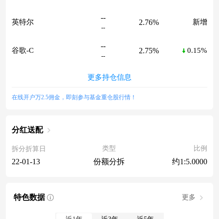
--
2.76%
英特尔
新增
--
--
2.75%
谷歌-C
0.15%
--
更多持仓信息
在线开户万2.5佣金，即刻参与基金重仓股行情！
分红送配
类型
比例
拆分折算日
份额分拆
约1:5.0000
22-01-13
特色数据
更多