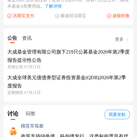
基金A类C类区别仅在于收费方式的不同，持有73天以上时，购买
本基金A类费用低。
了解详情
活期宝支付
极速回活期宝
超级转换
公告
资讯
更多
大成基金管理有限公司旗下219只公募基金2026年第2季度
报告提示性公告
其他公告 07月21日
大成全球美元债债券型证券投资基金(QDII)2026年第2季
度报告
定期报告 07月21日
讨论
问答
我要发帖
榴莲草莓酱
政策支持绿色债、科创债发行，这类标的票息有优