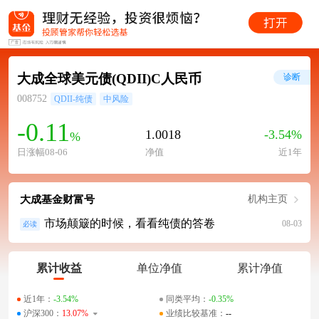
大成全球美元债(QDII)C人民币
诊断
008752
QDII-纯债
中风险
-0.11
1.0018
-3.54%
%
日涨幅08-06
净值
近1年
大成基金财富号
机构主页
市场颠簸的时候，看看纯债的答卷
08-03
必读
累计收益
单位净值
累计净值
近1年：
-3.54%
同类平均：
-0.35%
沪深300：
13.07%
业绩比较基准：
--