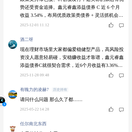
势还受资金追捧。鑫元睿鑫添益债券 C 近 6 个月
收益 3.54%，布局优质政策类债券 + 灵活抓机会，
稳赚票息的同时还能赚点弹性。 $西部利得祥逸债
2025-12-01 11:12
券A$ $南方中债0-2年国开行债券指数C$ $天弘增
益回报债券发起式B$
酒二呀
现在理财市场里大家都偏爱稳健型产品，高风险投
资没人愿意轻易碰，安稳赚收益才靠谱，鑫元睿鑫
添益债券C就很契合需求，近6个月收益有3.36%，
持有起来放心，闲钱投进去稳稳增值。
2025-11-28 09:48
有魄力的凌赫7
历史持有
请问什么问题 那么久了都……
2025-05-22 14:28
任尔南北东西