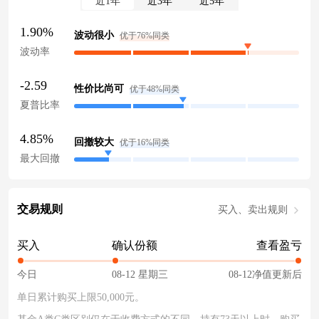
近1年
近3年
近5年
1.90%
波动很小
优于76%同类
波动率
-2.59
性价比尚可
优于48%同类
夏普比率
4.85%
回撤较大
优于16%同类
最大回撤
交易规则
买入、卖出规则
买入
确认份额
查看盈亏
今日
08-12 星期三
08-12净值更新后
单日累计购买上限50,000元。