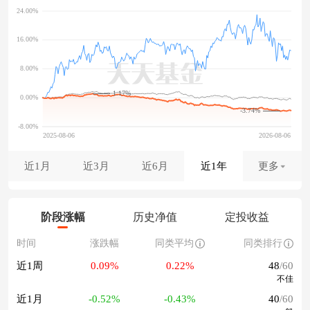
1.17%
-3.74%
近1月
近3月
近6月
近1年
更多
阶段涨幅
历史净值
定投收益
时间
涨跌幅
同类平均
同类排行
近1周
0.09%
0.22%
48
/60
不佳
近1月
-0.52%
-0.43%
40
/60