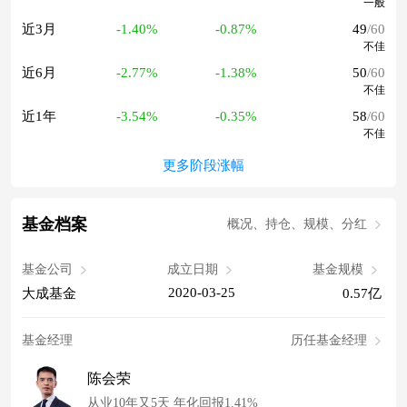
一般
近3月
-1.40%
-0.87%
49
/60
不佳
近6月
-2.77%
-1.38%
50
/60
不佳
近1年
-3.54%
-0.35%
58
/60
不佳
更多阶段涨幅
基金档案
概况、持仓、规模、分红
基金公司
成立日期
基金规模
2020-03-25
大成基金
0.57亿
基金经理
历任基金经理
陈会荣
从业10年又5天 年化回报1.41%