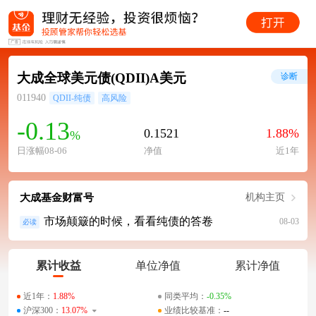
大成全球美元债(QDII)A美元
诊断
011940
QDII-纯债
高风险
-0.13
0.1521
1.88%
%
日涨幅08-06
净值
近1年
大成基金财富号
机构主页
市场颠簸的时候，看看纯债的答卷
08-03
必读
累计收益
单位净值
累计净值
近1年：
1.88%
同类平均：
-0.35%
沪深300：
13.07%
业绩比较基准：
--