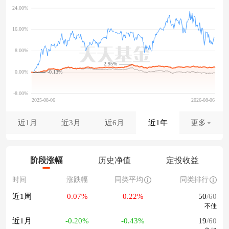
2.95%
-0.13%
近1月
近3月
近6月
近1年
更多
阶段涨幅
历史净值
定投收益
时间
涨跌幅
同类平均
同类排行
近1周
0.07%
0.22%
50
/60
不佳
近1月
-0.20%
-0.43%
19
/60