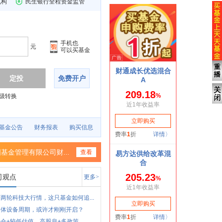
机构
民生银行全程资金监管
手机也
元
可以买基金
定投
免费开户
级转换
基金公告
财务报表
购买信息
基金管理有限公司财...
查看
司观点
更多>
两轮科技大行情，这只基金如何追...
导体设备周期，或许才刚刚开启？
仓+较低估值、高股息+多政策，...