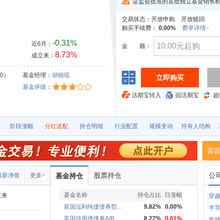
证监会批准的首批独立基金销售
交易状态：
开放申购
开放赎回
购买手续费：
0.00%
费率详情>
-0.31%
近6月：
金
额：
8.73%
成立来：
30）
基金经理：
胡锦瑶
立即购买
基金评级
：
活期宝转入
回活期宝
超
阶段涨幅
分红送配
持仓明细
行业配置
规模变动
持有人结构
富国
股票持仓
公
最新净值
更多>
基金持仓
基金名称
持仓占比
日涨幅
立来
穿越
富国泓利纯债债券型...
9.82%
0.00%
半
富国信用债债券A/B
8.27%
0.01%
低持