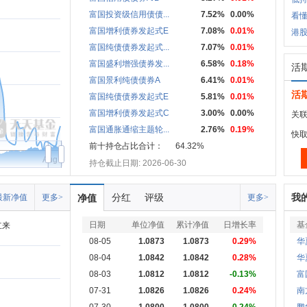
富国投资级信用债债...
7.52%
0.00%
看懂
富国增利债券发起式E
7.08%
0.01%
港股
富国纯债债券发起式...
7.07%
0.01%
富国盛利增强债券发...
6.58%
0.18%
活
富国景利纯债债券A
6.41%
0.01%
活
富国纯债债券发起式E
5.81%
0.01%
富国增利债券发起式C
3.00%
0.00%
关联
富国通胀通缩主题轮...
2.76%
0.19%
快
前十持仓占比合计：
64.32%
Aug
持仓截止日期: 2026-06-30
分红
评级
我
最新净值
更多>
净值
更多>
日期
单位净值
累计净值
日增长率
基
立来
08-05
1.0873
1.0873
0.29%
华
08-04
1.0842
1.0842
0.28%
华
08-03
1.0812
1.0812
-0.13%
富
07-31
1.0826
1.0826
0.24%
南