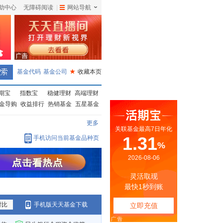
助中心
无障碍阅读
|
网站导航
|
基金代码
基金公司
★
收藏本页
期宝
指数宝
稳健理财
高端理财
金导购
收益排行
热销基金
五星基金
更多
手机访问当前基金品种页
对比
手机版天天基金下载