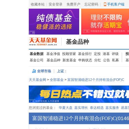
收藏本站
|
安全登录
|
免费开户
忘记密码
|
手机客户端
基金品种
基金数据
基金净值
投顾管家
基金排行
定投
港基
评级
投
基金公司
基金品种
新发基金
申购状态
分红
公告
私募
基
全球市场
上证
：
天天基金网
>
全部基金
>
富国智浦稳进12个月持有混合(FOF)C
您浏览过的基金：
华夏大盘
嘉实增长
泰达精选
嘉实服务
易基
富国智浦稳进12个月持有混合(FOF)C
(
014