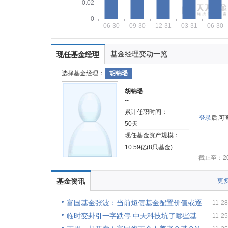
0.02
0
06-30
09-30
12-31
03-31
06-30
基金经理变动一览
现任基金经理
选择基金经理：
胡锦瑶
胡锦瑶
--
累计任职时间：
登录
后,
50天
现任基金资产规模：
10.59亿(8只基金)
截止至：202
基金资讯
更多
富国基金张波：当前短债基金配置价值或逐
11-28
临时变卦引一字跌停 中天科技坑了哪些基
11-25