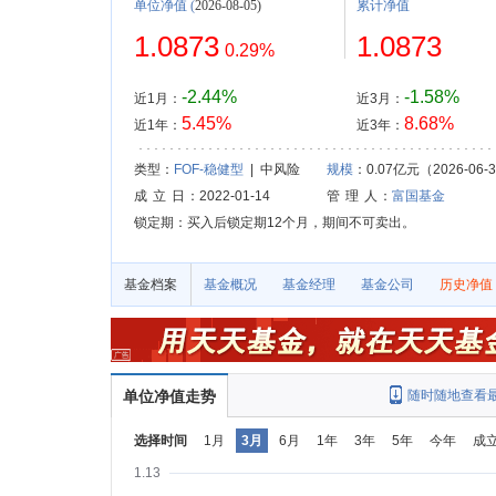
单位净值
(
2026-08-05)
累计净值
1.0873
1.0873
0.29%
-2.44%
-1.58%
近1月：
近3月：
5.45%
8.68%
近1年：
近3年：
类型：
FOF-稳健型
| 中风险
规模
：0.07亿元（2026-06-
成 立 日
：2022-01-14
管 理 人
：
富国基金
锁定期：买入后锁定期12个月，期间不可卖出。
基金档案
基金概况
基金经理
基金公司
历史净值
单位净值走势
随时随地查看
选择时间
1月
3月
6月
1年
3年
5年
今年
成
1.13