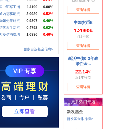
华中证500
2.3226
0.23%
国中证军工指
1.1100
0.00%
通内需驱动混
3.0980
0.52%
华领先策略混
0.9807
-0.40%
信优质生活混
0.4792
-0.02%
万菱信消费增
1.0880
0.46%
更多自选基金信息>