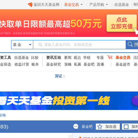
返回天天基金网
|
基金交易
|
产品导购
|
自选基金
|
帮
基 金
请输入基金代码、名称或简拼
资工具
自选基金
比较
资讯互动
要闻
观点
学校
专题
基金交易
活
金筛选
收益计算
账本
基金研究
策略
私募
基金吧
直播
基金超市
基
深证
：
策略
683
)
基金吧
加自选
加