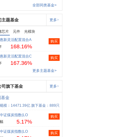
全部同类基金>
门主题基金
更多>
储芯片
元件
光模块
惠新灵活配置混合A
购买
168.16%
年
惠新灵活配置混合C
购买
167.36%
年
更多主题基金>
公司旗下基金
更多>
国基金
规模：14471.39亿
旗下基金：889只
中证煤炭指数(LO
购买
5.17%
幅
中证煤炭指数(LO
购买