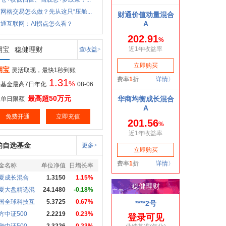
网格交易怎么做？先从这只“压舱...
通互联网：AI拐点怎么看？
期宝
稳健理财
查收益>
期宝
灵活取现，最快1秒到账
1.31
%
基金最高7日年化
08-06
最高超50万元
取单日限额
免费开通
立即充值
的自选基金
更多>
金名称
单位净值
日增长率
夏成长混合
1.3150
1.15%
夏大盘精选混
24.1480
-0.18%
国全球科技互
5.3725
0.67%
方中证500
2.2219
0.23%