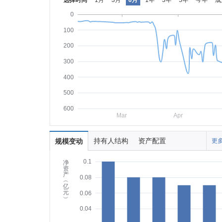
选择时间
1月
3月
6月
1年
3年
5年
今年
成
0
100
200
300
400
500
600
Mar
Apr
持有人结构
资产配置
规模变动
更多
0.1
净
资
产
0.08
︵
亿
元
0.06
︶
0.04