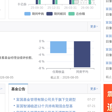
日涨
0 亿份
25-09-30
25-12-31
26-03-31
26-06-30
富国
期间申购
期间赎回
总份额
日涨
富国
更多>
日涨
富国
0 %
日涨
-2 %
富国
-4 %
日涨
可查看基金经理业绩评价图。
-6 %
富国
-8 %
日涨
任期收益
同类平均
截止:
6-08-05
截止至：2026-08-05
>
基金公告
更多>
富国基金管理有限公司关于旗下交易型
07-27
富国智浦稳进12个月持有期混合型基
07-21