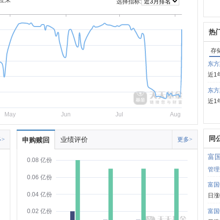
立来
选择指标:
热
存
东方
近1
东方
近1
May
Jun
Jul
Aug
同
业绩评价
>
申购赎回
更多>
富
0.08 亿份
管理
0.06 亿份
富国
0.04 亿份
日涨
富国
0.02 亿份