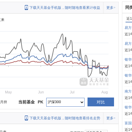
同
下载天天基金手机版，随时随地查看累计收益
更多>
近
立来
易方
近1
易方
近1
银华
近1
银华
近1
南方
May
Jun
Jul
Aug
近1
当前基金
PK
对比
个月持
银华
近1
下载天天基金手机版，随时随地查看排名走势
更多>
富国
近1