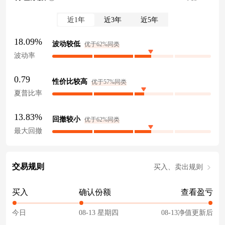
近1年
近3年
近5年
18.09%
波动较低
优于62%同类
波动率
0.79
性价比较高
优于57%同类
夏普比率
13.83%
回撤较小
优于62%同类
最大回撤
交易规则
买入、卖出规则
买入
确认份额
查看盈亏
今日
08-13 星期四
08-13净值更新后