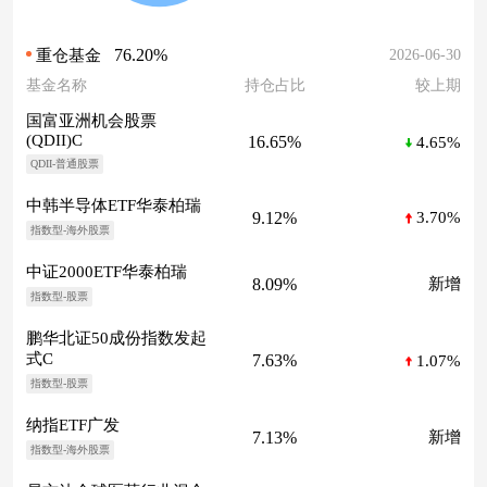
76.20%
2026-06-30
重仓基金
基金名称
持仓占比
较上期
国富亚洲机会股票
(QDII)C
16.65%
4.65%
QDII-普通股票
中韩半导体ETF华泰柏瑞
9.12%
3.70%
指数型-海外股票
中证2000ETF华泰柏瑞
8.09%
新增
指数型-股票
鹏华北证50成份指数发起
式C
7.63%
1.07%
指数型-股票
纳指ETF广发
7.13%
新增
指数型-海外股票