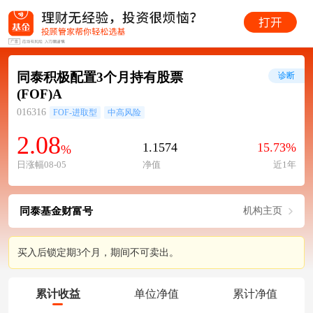
同泰积极配置3个月持有股票
诊断
(FOF)A
016316
FOF-进取型
中高风险
2.08
1.1574
15.73%
%
日涨幅08-05
净值
近1年
同泰基金财富号
机构主页
买入后锁定期3个月，期间不可卖出。
累计收益
单位净值
累计净值