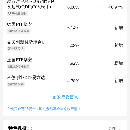
易方达全球医药行业混合
发起式(QDII)C(人民币)
6.66%
0.97%
QDII-混合偏股
德国ETF华安
6.14%
新增
指数型-海外股票
益民创新优势混合C
5.08%
新增
混合型-灵活
法国ETF华安
4.92%
新增
指数型-海外股票
科创创业ETF易方达
4.78%
新增
指数型-股票
更多持仓信息
在线开户万2.5佣金，即刻参与基金重仓股行情！
特色数据
更多