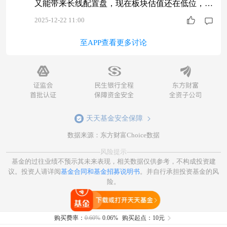
又能带来长线配置盘，现在板块估值还在低位，分
批布局相关基金，比追涨个股要稳妥得多。$同泰
2025-12-22 11:00
远见混合C$ #存储巨头管理层：“好日子还在后
至APP查看更多讨论
头”#
天天基金安全保障
数据来源：东方财富Choice数据
风险提示
基金的过往业绩不预示其未来表现，相关数据仅供参考，不构成投资建
议。投资人请详阅
基金合同和基金招募说明书
。并自行承担投资基金的风
险。
打开天天基金
购买费率：
0.60%
0.06%
购买起点：10元