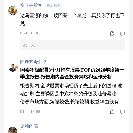
空仓等股实
历史持有
这鸟基涨的慢，赎回要一个星期！真服你了再也不
见。
05-14 10:01
1人
同泰基金刘坚
同泰积极配置3个月持有股票(FOF)A2026年度第一
季度报告-报告期内基金投资策略和运作分析
报告期内,全球股票市场经历了先上后下的过程,波
动加剧,主要诱因是中东冲突的升级及油价暴涨。
债券市场方面,短端较强,长端较弱,收益率曲线有所
陡峭化。商品市场表现,金银经历了历史极值的波
04-22 18:00
动率,整体维持宽幅震荡。国内股票指数表现上,上
证指数下跌1.94%,沪深300指数下跌3.89%,创业板
柔和的高