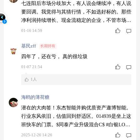
指数下跌0.57%,科创综指下跌1.11%,北证50指数下
七连阳后市场分歧加大，有人说会继续冲，有人说
跌13.34%;港股方面,恒生科技指数大幅下跌15.70
要回调。我觉得与其猜行情，不如选好标的。那些
净利润持续增长、现金流稳定的企业，不管市场怎
么波动，长期都能赚钱，现在慢慢布局。 #1月基
01-16 14:59
金投资策略#
基民zff
长期持有
四年了，还在亏， 真的很垃圾
01-07 21:54
1人
海鸥的薄荷糖
潜在的大肉签！东杰智能并购优质资产遨博智能。
行业东风依旧，估值回到舒适区。014939是坐上这
班快车的门票。$同泰产业升级混合C$ #白银LOF
溢价近70%临停，套利风险激增#
2025-12-26 14:26