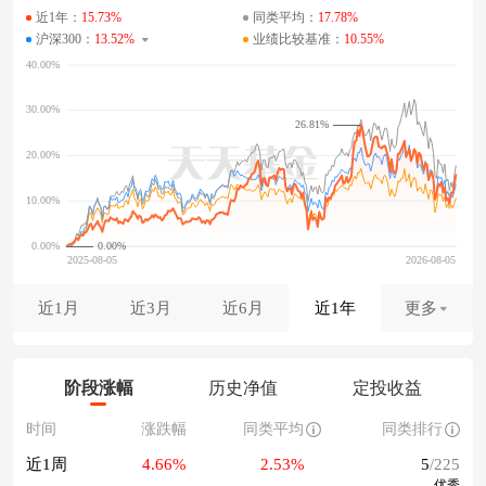
近1年：
15.73%
同类平均：
17.78%
沪深300：
13.52%
业绩比较基准：
10.55%
26.81%
0.00%
近1月
近3月
近6月
近1年
更多
阶段涨幅
历史净值
定投收益
时间
涨跌幅
同类平均
同类排行
近1周
4.66%
2.53%
5
/225
优秀