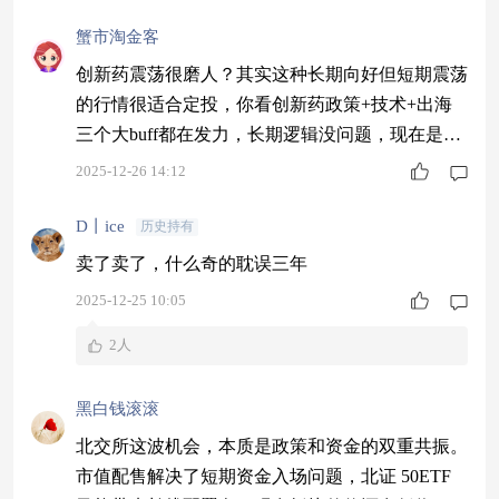
蟹市淘金客
创新药震荡很磨人？其实这种长期向好但短期震荡
的行情很适合定投，你看创新药政策+技术+出海
三个大buff都在发力，长期逻辑没问题，现在是在
蓄力，行情估计就要来了。$同泰大健康主题混合
2025-12-26 14:12
C$ #挖掘超额收益#
D丨ice
历史持有
卖了卖了，什么奇的耽误三年
2025-12-25 10:05
2人
黑白钱滚滚
北交所这波机会，本质是政策和资金的双重共振。
市值配售解决了短期资金入场问题，北证 50ETF