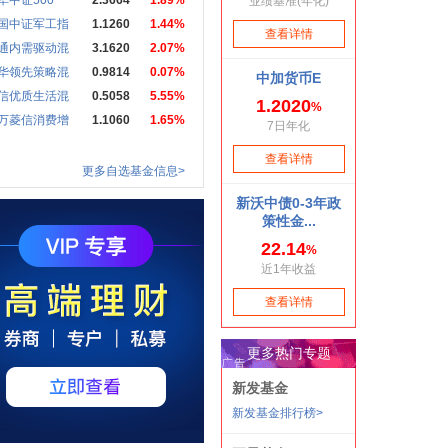
华中证500
2.3664
1.89%
国中证军工指
1.1260
1.44%
通内需驱动混
3.1620
2.07%
华领先策略混
0.9814
0.07%
信优质生活混
0.5058
5.55%
万菱信消费增
1.1060
1.65%
更多自选基金信息>