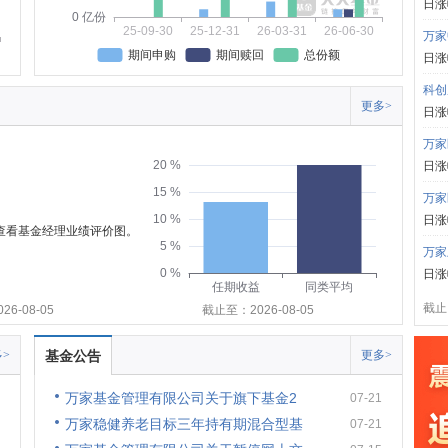
日涨
0 亿份
25-09-30
25-12-31
26-03-31
26-06-30
万家
期间申购
期间赎回
总份额
日涨
科创
更多>
日涨
万家
20 %
日涨
15 %
万家
10 %
日涨
可查看基金经理业绩评价图。
5 %
万家
0 %
日涨
任期收益
同类平均
截止:
6-08-05
截止至：2026-08-05
>
基金公告
更多>
万家基金管理有限公司关于旗下基金2
07-21
万家稳健养老目标三年持有期混合型基
07-21