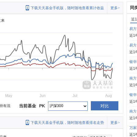
同
下载天天基金手机版，随时随地查看累计收益
更多>
近
立来
易方
近1
易方
近1
银华
近1
南方
近1
银华
May
Jun
Jul
Aug
近1
当前基金
PK
对比
持有混
南方
近1
下载天天基金手机版，随时随地查看排名走势
更多>
万家
近1