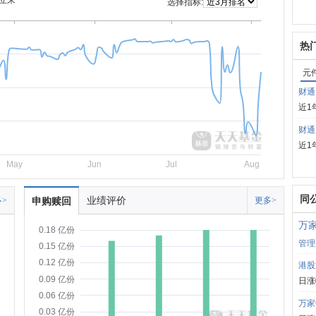
立来
选择指标:
热
元
财通
近1
财通
近1
May
Jun
Jul
Aug
同
业绩评价
>
申购赎回
更多>
万
0.18 亿份
管理
0.15 亿份
0.12 亿份
港股
0.09 亿份
日涨
0.06 亿份
万家
0.03 亿份