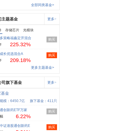
全部同类基金>
门主题基金
更多>
件
存储芯片
光模块
多策略福鑫定开混合
购买
225.32%
年
成长优选混合A
购买
209.18%
年
更多主题基金>
公司旗下基金
更多>
家基金
规模：6450.7亿
旗下基金：411只
通创新药ETF万家
购买
6.22%
幅
中证港股通创新药E
购买