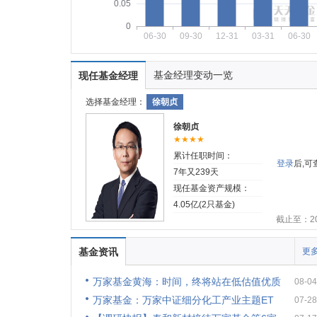
0.05
0
06-30
09-30
12-31
03-31
06-30
基金经理变动一览
现任基金经理
选择基金经理：
徐朝贞
徐朝贞
★★★★
累计任职时间：
登录
后,
7年又239天
现任基金资产规模：
4.05亿(2只基金)
截止至：202
基金资讯
更多
万家基金黄海：时间，终将站在低估值优质
08-04
万家基金：万家中证细分化工产业主题ET
07-28