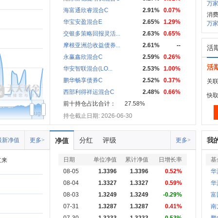
万家
海富通欣睿混合C
2.91%
0.07%
消
华宝安盈混合E
2.65%
1.29%
万
交银多策略回报灵活...
2.63%
0.65%
摩根亚洲总收益债券...
2.61%
--
活
永赢鑫欣混合C
2.59%
0.26%
活
华安智联混合(LO...
2.53%
1.00%
鹏华畅享债券C
2.52%
0.37%
关联
西部利得祥运混合C
2.48%
0.66%
快
前十持仓占比合计：
27.58%
Aug
持仓截止日期: 2026-06-30
分红
评级
我
最新净值
更多>
净值
更多>
日期
单位净值
累计净值
日增长率
基
立来
08-05
1.3396
1.3396
0.52%
华
08-04
1.3327
1.3327
0.59%
华
08-03
1.3249
1.3249
-0.29%
富
07-31
1.3287
1.3287
0.41%
南