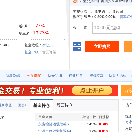
证监会批准的首批独立基金销售
交易状态：
开放申购
开放赎回
购买手续费：
0.80%
0.00%
费率详
1.27%
近6月：
金
额：
13.73%
成立来：
6-30）
基金经理：
徐朝贞
立即购买
基金评级
：
暂无评级
阶段涨幅
分红送配
持仓明细
行业配置
规模变动
持有人结构
万
股票持仓
热
最新净值
更多>
基金持仓
现
基金名称
持仓占比
日涨幅
立来
万家
永赢稳健增强债券A
3.49%
0.30%
布
汇添富稳健增长混合C
3.17%
0.81%