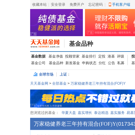
收藏本站
|
安全登录
|
免费开户
忘记密码
|
手机客户端
基金品种
基金数据
基金净值
投顾管家
基金排行
定投
港基
评级
投
基金公司
基金品种
新发基金
申购状态
分红
公告
私募
基
全球市场
上证
：
天天基金网
>
全部基金
>
万家稳健养老三年持有混合(FOF)Y
您浏览过的基金：
华夏大盘
嘉实增长
泰达精选
嘉实服务
易基
万家稳健养老三年持有混合(FOF)Y
(
01734