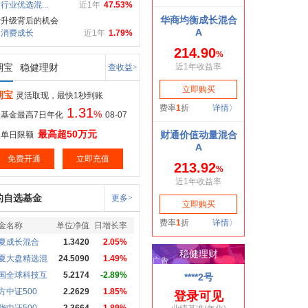
行业优选混...
近1年
47.53%
费升级背后的机会
家消费成长
近1年
1.79%
期宝
稳健理财
查收益>
期宝
灵活取现，最快1秒到账
1.31
%
基金最高7日年化
08-07
最高超50万元
取单日限额
免费开通
立即充值
的自选基金
更多>
金名称
单位净值
日增长率
夏成长混合
1.3420
2.05%
夏大盘精选混
24.5090
1.49%
国全球科技互
5.2174
-2.89%
方中证500
2.2629
1.85%