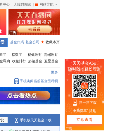
助中心
无障碍阅读
|
网站导航
|
基金代码
基金公司
★
收藏本页
期宝
指数宝
稳健理财
高端理财
金导购
收益排行
热销基金
五星基金
更多
手机访问当前基金品种页
对比
手机版天天基金下载