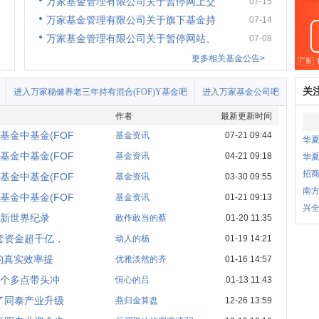
万家基金管理有限公司关于暂停网上交
07-15
万家基金管理有限公司关于旗下基金持
07-14
万家基金管理有限公司关于暂停网站、
07-08
更多相关基金公告>
关
进入万家稳健养老三年持有混合(FOF)Y基金吧
进入万家基金公司吧
作者
最新更新时间
金中基金(FOF
基金资讯
07-21 09:44
华夏
金中基金(FOF
基金资讯
04-21 09:18
华夏
招
金中基金(FOF
基金资讯
03-30 09:55
南方
金中基金(FOF
基金资讯
01-21 09:13
兴
刷新世界纪录
敢作敢当的蔡
01-20 11:35
套资金超千亿，
动人的杨
01-19 14:21
的真实效率提
优雅淡然的齐
01-16 14:57
5个多点带头冲
恒心的吕
01-13 11:43
了同泰产业升级
燕归金算盘
12-26 13:59