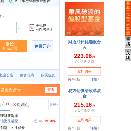
机构
民生银行全程资金监管
情>
手机也
元
可以买基金
定投
免费开户
10元起投
基金公告
财务报表
购买信息
家基金财富号
查看
门产品
公司观点
更多>
金理财新选择
瑞盈灵活配...
近1年
19.16%
局创新，关注成长