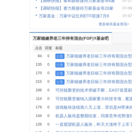
【调研快报】泰和新材接待万家基金等6家
07-17
【调研快报】赛力斯接待万家基金等20家
07-09
万家基金：万家中证红利ETF联接7月8
07-07
更多相关基金资讯>
万家稳健养老三年持有混合(FOF)Y基金吧
点击
回复
标题
万家稳健养老目标三年持有期混合型基
84
0
公告
万家稳健养老目标三年持有期混合型基
135
0
公告
万家稳健养老目标三年持有期混合型基
170
0
公告
万家稳健养老目标三年持有期混合型基
215
0
公告
可控核聚变的技术突破不断，EAST装置
106
0
可控核聚变被纳入国家重大科技专项，配
114
0
游戏板块连续第八天上涨，背后是AI带来
179
0
机器人板块盘整期结束，同泰竞争优势涨
144
0
一直观望机器人板块，昨天大涨终于上车
126
0