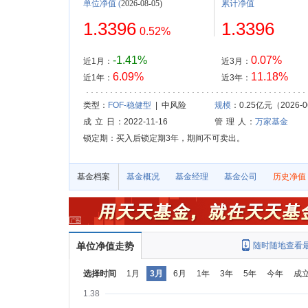
单位净值
(
2026-08-05)
累计净值
1.3396
1.3396
0.52%
-1.41%
0.07%
近1月：
近3月：
6.09%
11.18%
近1年：
近3年：
类型：
FOF-稳健型
| 中风险
规模
：0.25亿元（2026-0
成 立 日
：2022-11-16
管 理 人
：
万家基金
锁定期：买入后锁定期3年，期间不可卖出。
基金档案
基金概况
基金经理
基金公司
历史净值
单位净值走势
随时随地查看
选择时间
1月
3月
6月
1年
3年
5年
今年
成
1.38