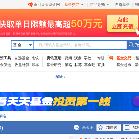
返回天天基金网
|
基金交易
|
产品导购
|
自选基金
|
帮
基 金
请输入基金代码、名称或简拼
资工具
自选基金
比较
资讯互动
要闻
观点
学校
专题
基金交易
活
金筛选
收益计算
账本
基金研究
策略
私募
基金吧
直播
基金超市
基
深证
：
策略
3
)
基金吧
加自选
加