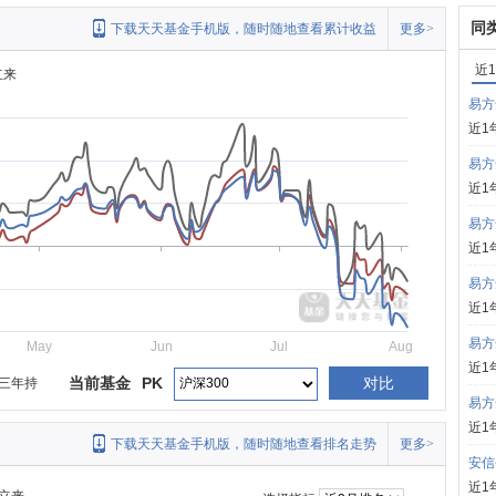
同
下载天天基金手机版，随时随地查看累计收益
更多>
近
立来
易方
近1
易方
近1
易方
近1
易方
近1
易方
May
Jun
Jul
Aug
近1
当前基金
PK
对比
三年持
易方
近1
下载天天基金手机版，随时随地查看排名走势
更多>
安信
近1