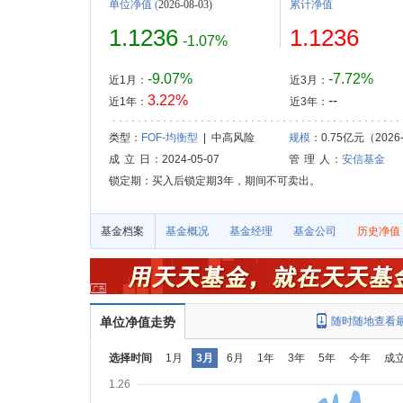
单位净值
(
2026-08-03)
累计净值
1.1236
1.1236
-1.07%
-9.07%
-7.72%
近1月：
近3月：
3.22%
--
近1年：
近3年：
类型：
FOF-均衡型
| 中高风险
规模
：0.75亿元（2026-
成 立 日
：2024-05-07
管 理 人
：
安信基金
锁定期：买入后锁定期3年，期间不可卖出。
基金档案
基金概况
基金经理
基金公司
历史净值
单位净值走势
随时随地查看
选择时间
1月
3月
6月
1年
3年
5年
今年
成
1.26