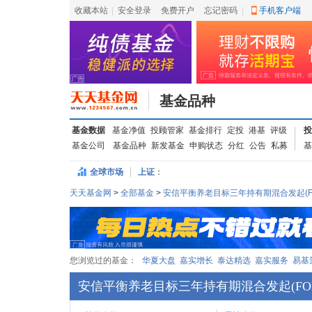
收藏本站
|
安全登录
|
免费开户
忘记密码
|
手机客户端
基金品种
基金数据
基金净值
投顾管家
基金排行
定投
港基
评级
投
基金公司
基金品种
新发基金
申购状态
分红
公告
私募
基
全球市场
上证
：
天天基金网
>
全部基金
>
安信平衡养老目标三年持有期混合发起(FO
您浏览过的基金：
华夏大盘
嘉实增长
泰达精选
嘉实服务
易基
安信平衡养老目标三年持有期混合发起(FOF