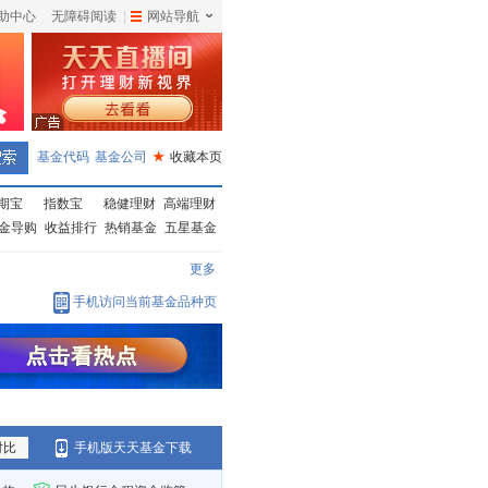
助中心
无障碍阅读
|
网站导航
|
基金代码
基金公司
★
收藏本页
期宝
指数宝
稳健理财
高端理财
金导购
收益排行
热销基金
五星基金
更多
手机访问当前基金品种页
对比
手机版天天基金下载