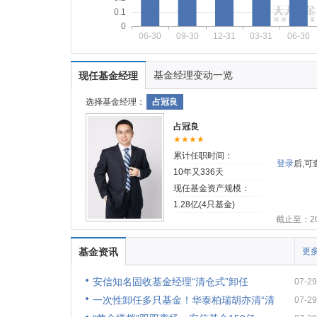
0.1
0
06-30
09-30
12-31
03-31
06-30
基金经理变动一览
现任基金经理
选择基金经理：
占冠良
占冠良
★★★★
累计任职时间：
登录
后,
10年又336天
现任基金资产规模：
1.28亿(4只基金)
截止至：202
基金资讯
更多
安信知名固收基金经理“清仓式”卸任
07-29
一次性卸任多只基金！华泰柏瑞胡亦清“清
07-29