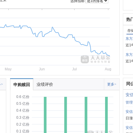
立来
选择指标:
热
存
东方
近1
东方
近1
May
Jun
Jul
Aug
同
业绩评价
>
申购赎回
更多>
安
0.6 亿份
管理
0.5 亿份
0.4 亿份
安信
0.3 亿份
日涨
0.2 亿份
安信
0.1 亿份