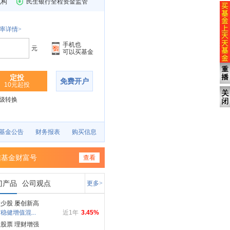
机构
民生银行全程资金监管
率详情>
手机也
元
可以买基金
定投
免费开户
10元起投
级转换
基金公告
财务报表
购买信息
信基金财富号
查看
门产品
公司观点
更多>
少股 屡创新高
稳健增值混...
近1年
3.45%
股票 理财增强