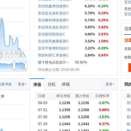
安信
安信恒鑫增强债券C
6.20%
-0.10%
历史
安信远见成长混合C
5.78%
0.19%
安信
安信聚利增强债券C
5.74%
0.25%
安信洞见成长混合C
5.65%
3.92%
活
安信新回报混合C
4.66%
3.93%
活
安信医药健康股票C
3.52%
1.59%
安信平衡增利混合C
3.22%
-0.28%
关联
西部利得汇享债券C
2.84%
0.04%
快
前十持仓占比合计：
50.92%
Aug
持仓截止日期: 2026-06-30
分红
评级
我
最新净值
更多>
净值
更多>
日期
单位净值
累计净值
日增长率
基
立来
08-03
1.1236
1.1236
-1.07%
华
07-31
1.1358
1.1358
0.89%
华
07-30
1.1258
1.1258
-1.63%
富
07-29
1.1444
1.1444
0.37%
南