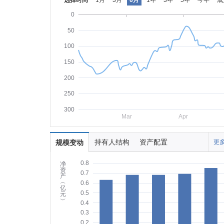
选择时间
1月
3月
6月
1年
3年
5年
今年
成
0
50
100
150
200
250
300
Mar
Apr
持有人结构
资产配置
规模变动
更多
0.8
净
资
0.7
产
︵
0.6
亿
0.5
元
︶
0.4
0.3
0.2