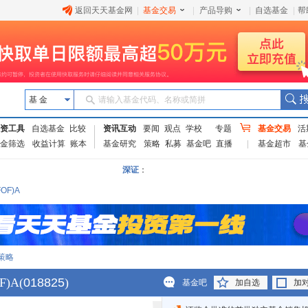
返回天天基金网
|
基金交易
|
产品导购
|
自选基金
|
帮
基 金
请输入基金代码、名称或简拼
资工具
自选基金
比较
资讯互动
要闻
观点
学校
专题
基金交易
活
金筛选
收益计算
账本
基金研究
策略
私募
基金吧
直播
基金超市
基
深证
：
F)A
策略
)A
(
018825
)
基金吧
加自选
加