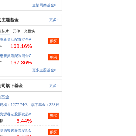
全部同类基金>
门主题基金
更多>
储芯片
元件
光模块
惠新灵活配置混合A
购买
168.16%
年
惠新灵活配置混合C
购买
167.36%
年
更多主题基金>
公司旗下基金
更多>
信基金
规模：1277.74亿
旗下基金：223只
资源睿选股票发起A
购买
6.44%
幅
资源睿选股票发起C
购买