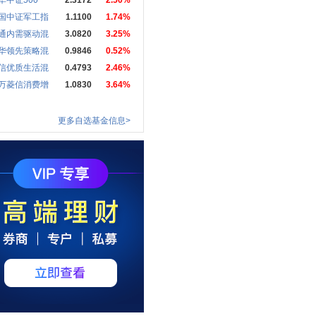
华中证500
2.3172
2.50%
国中证军工指
1.1100
1.74%
通内需驱动混
3.0820
3.25%
华领先策略混
0.9846
0.52%
信优质生活混
0.4793
2.46%
万菱信消费增
1.0830
3.64%
更多自选基金信息>