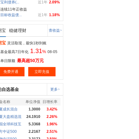
宝利债券(...
近1年
2.09%
连续11年正收益
目标收益债...
近1年
1.18%
期宝
稳健理财
查收益>
期宝
灵活取现，最快1秒到账
1.31
%
基金最高7日年化
08-05
最高超50万元
取单日限额
免费开通
立即充值
的自选基金
更多>
金名称
单位净值
日增长率
夏成长混合
1.3000
3.42%
夏大盘精选混
24.1910
2.26%
国全球科技互
5.3368
1.96%
方中证500
2.2167
2.51%