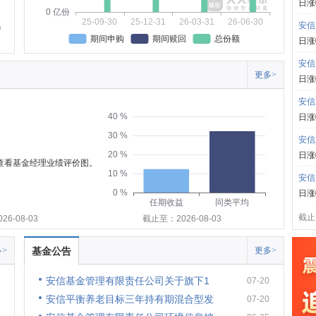
日涨
0 亿份
25-09-30
25-12-31
26-03-31
26-06-30
安信
期间申购
期间赎回
总份额
日涨
安信
更多>
日涨
安信
40 %
日涨
30 %
安信
20 %
日涨
可查看基金经理业绩评价图。
10 %
安信
0 %
日涨
任期收益
同类平均
截止:
6-08-03
截止至：2026-08-03
>
基金公告
更多>
安信基金管理有限责任公司关于旗下1
07-20
安信平衡养老目标三年持有期混合型发
07-20