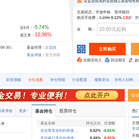
证监会批准的首批独立基金销售
交易状态：
开放申购
暂停赎回
购买手续费：
1.20%
0.12%
1.0
折
费
-5.74%
近6月：
金
额：
12.36%
成立来：
06-30）
基金经理：
占冠良
立即购买
基金评级
：
暂无评级
活期宝转入
回活期宝
超
阶段涨幅
分红送配
持仓明细
行业配置
规模变动
持有人结构
安
股票持仓
热
最新净值
更多>
基金持仓
主债
基金名称
持仓占比
日涨幅
立来
安信
安信尊享添利利率债...
6.82%
-0.01%
不投
安信鑫日享中短债债...
6.49%
0.01%