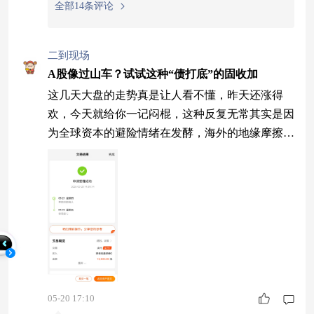
全部14条评论
二到现场
A股像过山车？试试这种“债打底”的固收加
这几天大盘的走势真是让人看不懂，昨天还涨得
欢，今天就给你一记闷棍，这种反复无常其实是因
为全球资本的避险情绪在发酵，海外的地缘摩擦让
资金变得格外谨慎，不敢长时间在一个地方待着。
如果你手里全是权益基金，这种阶段确实挺磨人
的，不如拆一部分仓位出来，看看固收+这种过渡
品种。它们不用依赖股市单边上涨，靠债券的利息
就能撑住基本盘，少量股票仓位还能蹭到反弹的机
会，性价比在当下格外明显。摩根恒鑫债券C（02
284
05-20 17:10