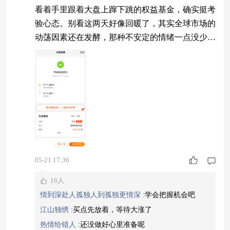
看着手里跟着大盘上蹿下跳的权益基金，确实挺考
验心态。别看这两天好像回暖了，其实全球市场的
动荡因素还在发酵，那种不安定的情绪一点没少。
对于刚从权益市场出来的资金，现在最重要的是找
个地方歇脚，既要能跑赢通胀，又不能太闹心。固
收+产品就是这个思路，用债券打底，用股票增
强。摩根恒鑫债券C（022843）近一年6.65%的回
报，在同类里很有竞争力。它的风险控制数据很漂
亮，近一年最大回撤只有-0.98%，对比
05-21 17:36
16人
情到深处人孤独人到孤独更情深
:
学会把握机会吧
江山独绣
:
买点先放着，等待大涨了
热情给错人
:
还没做好心里准备呢