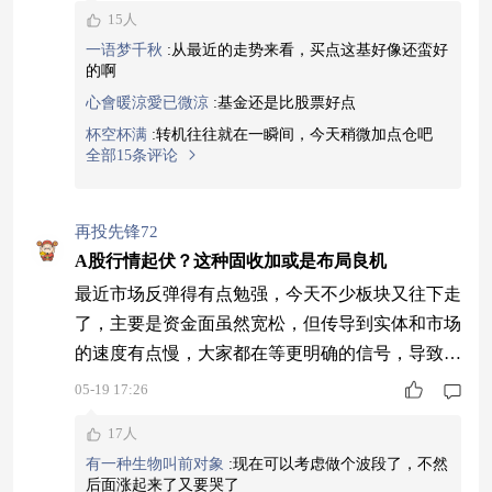
15人
一语梦千秋
:
从最近的走势来看，买点这基好像还蛮好
的啊
心會暖涼愛已微涼
:
基金还是比股票好点
杯空杯满
:
转机往往就在一瞬间，今天稍微加点仓吧
全部15条评论
再投先锋72
A股行情起伏？这种固收加或是布局良机
最近市场反弹得有点勉强，今天不少板块又往下走
了，主要是资金面虽然宽松，但传导到实体和市场
的速度有点慢，大家都在等更明确的信号，导致资
金不敢全面布局，只能挑着买，市场很难形成合
05-19 17:26
力。这时候与其在权益类产品里担惊受怕，不如看
17人
看固收+，大部分钱拿去买相对安全的债券，赚点
有一种生物叫前对象
:
现在可以考虑做个波段了，不然
利息，小部分钱参与股票或可转债，既能跟上市场
后面涨起来了又要哭了