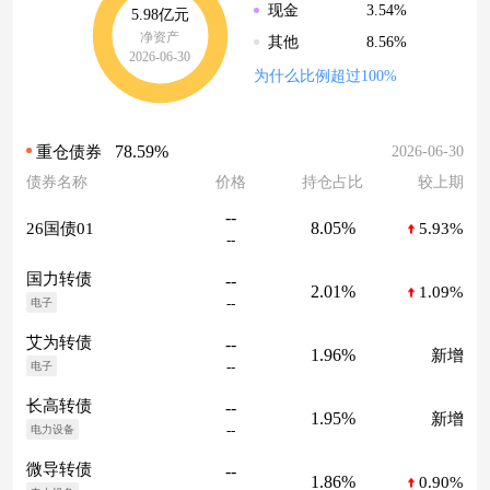
3.54%
现金
5.98亿元
净资产
8.56%
其他
2026-06-30
为什么比例超过100%
78.59%
2026-06-30
重仓债券
债券名称
价格
持仓占比
较上期
--
8.05%
26国债01
5.93%
--
国力转债
--
2.01%
1.09%
--
电子
艾为转债
--
1.96%
新增
--
电子
长高转债
--
1.95%
新增
--
电力设备
微导转债
--
1.86%
0.90%