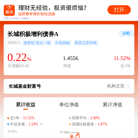
长城积极增利债券A
诊断
200013
债券型-混合一级
中高风险
晨星五星评级
0.22
1.4556
11.52%
%
日涨幅08-06
净值
近1年
长城基金财富号
机构主页
累计收益
单位净值
累计净值
近1年：
11.52%
同类平均：
2.49%
中证全债：
2.24%
业绩比较基准：
1.87%
17.45%