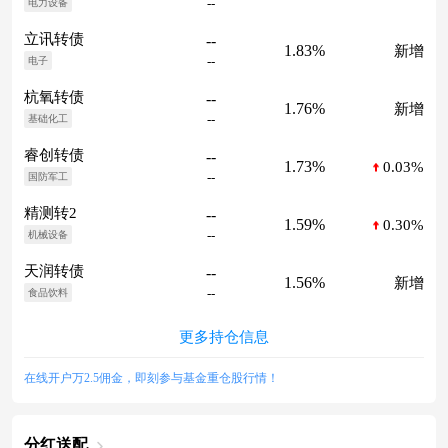
--
电力设备
立讯转债
--
1.83%
新增
--
电子
杭氧转债
--
1.76%
新增
--
基础化工
睿创转债
--
1.73%
0.03%
--
国防军工
精测转2
--
1.59%
0.30%
--
机械设备
天润转债
--
1.56%
新增
--
食品饮料
更多持仓信息
在线开户万2.5佣金，即刻参与基金重仓股行情！
分红送配