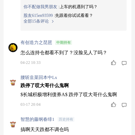
的一点机会，又不会因为股市大跌亏太多，刚好适
你不配做我男朋友
:
上车的机遇到了吗？
合现在这种阶段。$摩根恒鑫债券C$（022843）
股友615en93599
:
先跟着你试试看看？
全部15条评论
有创造力之琵琶
中期持有
怎么连持仓都看不到了？没脸见人了吗？
04-22 10:33
腰斩韭菜回本中Lx
跌停了哎大哥什么鬼啊
$长城积极增利债券A$ 跌停了哎大哥什么鬼啊
03-17 20:04
智慧的藤纲春绯1
历史持有
搞啊天天跌都不调仓吗