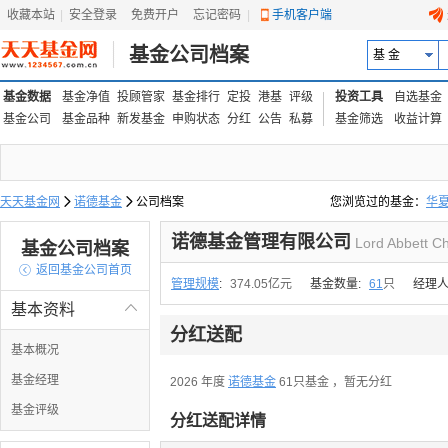
收藏本站
|
安全登录
|
免费开户
忘记密码
|
手机客户端
基金公司档案
基 金
基金数据
基金净值
投顾管家
基金排行
定投
港基
评级
投资工具
自选基金
基金公司
基金品种
新发基金
申购状态
分红
公告
私募
基金筛选
收益计算
天天基金网

诺德基金

公司档案
您浏览过的基金：
华
易方达上证中盘ETF联接
诺德基金管理有限公司
Lord Abbett C
基金公司档案

返回基金公司首页
管理规模
:
374.05亿元
基金数量:
61
只
经理人
基本资料

分红送配
基本概况
基金经理
2026 年度
诺德基金
61只基金
，暂无分红
基金评级
分红送配详情