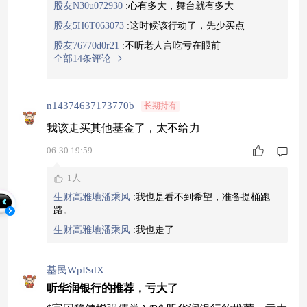
股友N30u072930
:
心有多大，舞台就有多大
股友5H6T063073
:
这时候该行动了，先少买点
股友76770d0r21
:
不听老人言吃亏在眼前
全部14条评论
n14374637173770b
长期持有
我该走买其他基金了，太不给力
06-30 19:59
1人
生财高雅地潘乘风
:
我也是看不到希望，准备提桶跑
路。
生财高雅地潘乘风
:
我也走了
基民WpISdX
听华润银行的推荐，亏大了