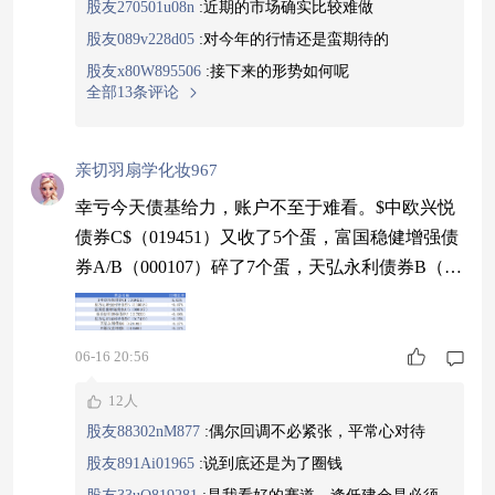
C首秀放“鹰” 美联储按兵不动#
股友270501u08n
:
近期的市场确实比较难做
股友089v228d05
:
对今年的行情还是蛮期待的
股友x80W895506
:
接下来的形势如何呢
全部13条评论
亲切羽扇学化妆967
幸亏今天债基给力，账户不至于难看。$中欧兴悦
债券C$（019451）又收了5个蛋，富国稳健增强债
券A/B（000107）碎了7个蛋，天弘永利债券B（42
0102）碎了27个蛋。兴悦近一年干出3.12%，今天
再收5蛋，弹性足回撤小，买来做底仓很香，当下
是不错的买入窗口。#SpaceX市值超台积电！马斯
06-16 20:56
克身家创纪录#
12人
股友88302nM877
:
偶尔回调不必紧张，平常心对待
股友891Ai01965
:
说到底还是为了圈钱