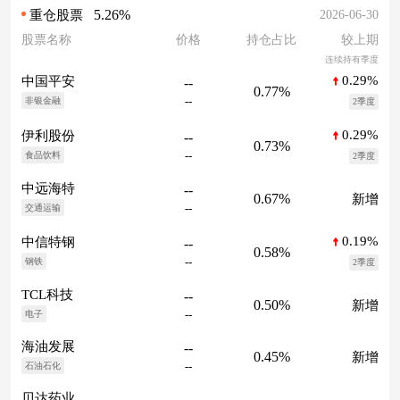
5.26%
2026-06-30
重仓股票
股票名称
价格
持仓占比
较上期
连续持有季度
0.29%
中国平安
--
0.77%
--
非银金融
2季度
0.29%
伊利股份
--
0.73%
--
食品饮料
2季度
中远海特
--
0.67%
新增
--
交通运输
0.19%
中信特钢
--
0.58%
--
钢铁
2季度
TCL科技
--
0.50%
新增
--
电子
海油发展
--
0.45%
新增
--
石油石化
贝达药业
--