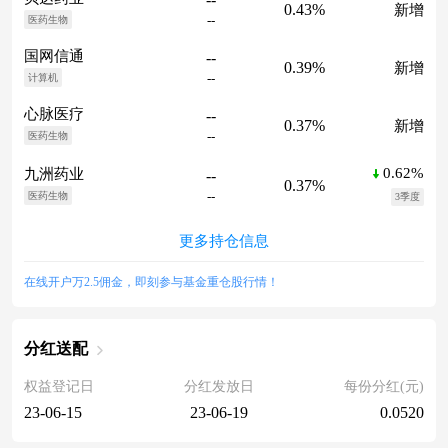
0.43%
新增
--
医药生物
国网信通
--
0.39%
新增
--
计算机
心脉医疗
--
0.37%
新增
--
医药生物
0.62%
九洲药业
--
0.37%
--
医药生物
3季度
更多持仓信息
在线开户万2.5佣金，即刻参与基金重仓股行情！
分红送配
权益登记日
分红发放日
每份分红(元)
23-06-15
23-06-19
0.0520