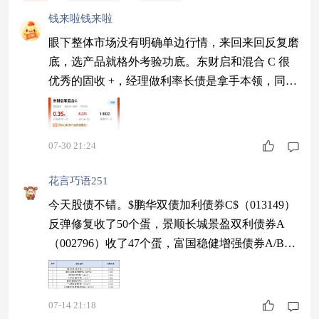
钱来啦钱来啦
眼下整体市场没有明确单边行情，来回来回反复磨
底，选产品就格外考验功底。东财启和混合 C 很
优秀的固收 +，经理做利率长债是拿手本领，同类
业绩排在前列。今天收蛋 35 个，近一月收蛋 166
个，近六月收蛋 819 个，在磨人的行情里表现很亮
眼。 $东财启和混合C$
07-30 21:24
花言巧语251
今天股债不错。$鹏华双债加利债券C$（013149）
反弹修复收了50个蛋，景顺长城景盈双利债券A
（002796）收了47个蛋，富国稳健增强债券A/B
（000107）收了30个蛋。拿着它的人今天都尝到甜
头了。#沪指V反收复3900点 上车时刻到了？#
07-14 21:18