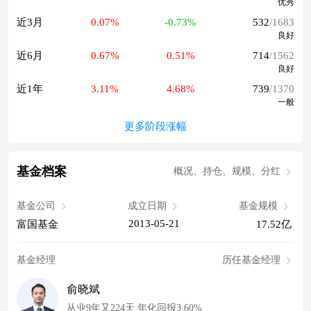
优秀
近3月
0.07%
-0.73%
532
/1683
良好
近6月
0.67%
0.51%
714
/1562
良好
近1年
3.11%
4.68%
739
/1370
一般
更多阶段涨幅
基金档案
概况、持仓、规模、分红
基金公司
成立日期
基金规模
2013-05-21
富国基金
17.52亿
基金经理
历任基金经理
俞晓斌
从业9年又224天 年化回报3.60%