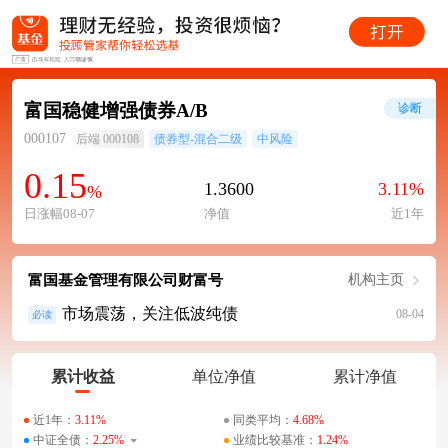
富国稳健增强债券A/B
诊断
000107
后端 000108
债券型-混合二级
中风险
0.15
1.3600
3.11%
%
日涨幅08-07
净值
近1年
富国基金管理有限公司财富号
机构主页
市场震荡，关注低波纯债
08-04
必读
累计收益
单位净值
累计净值
近1年：
3.11%
同类平均：
4.68%
中证全债：
2.25%
业绩比较基准：
1.24%