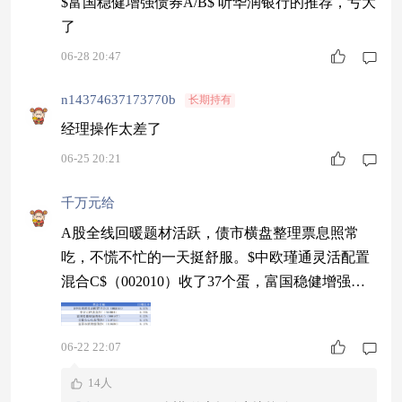
$富国稳健增强债券A/B$ 听华润银行的推荐，亏大
了
06-28 20:47
n14374637173770b
长期持有
经理操作太差了
06-25 20:21
千万元给
A股全线回暖题材活跃，债市横盘整理票息照常
吃，不慌不忙的一天挺舒服。$中欧瑾通灵活配置
混合C$（002010）收了37个蛋，富国稳健增强债
券A/B（000107）收了22个蛋，富国双债增强债券
C（010436）收了17个蛋。买瑾通就是买它细水长
06-22 22:07
流的体验——回撤小、胜率高、进出自由，当作家
庭理财基石再合适不过，可以放心入。#沃什FOM
14人