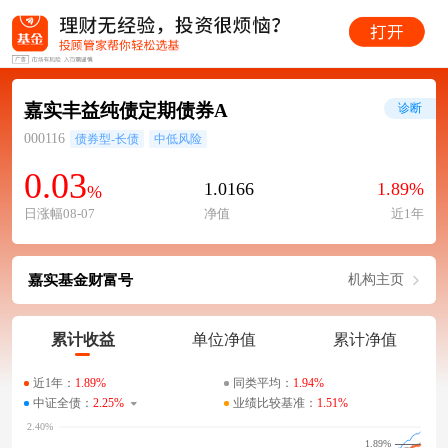
嘉实丰益纯债定期债券A
诊断
000116
债券型-长债
中低风险
0.03
1.0166
1.89%
%
日涨幅08-07
净值
近1年
嘉实基金财富号
机构主页
累计收益
单位净值
累计净值
近1年：
1.89%
同类平均：
1.94%
中证全债：
2.25%
业绩比较基准：
1.51%
1.89%