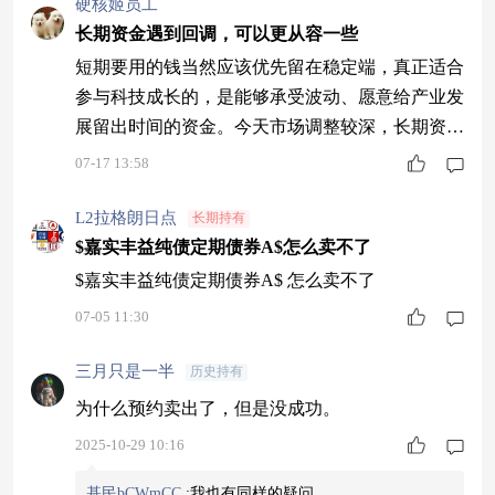
硬核姬员工
长期资金遇到回调，可以更从容一些
短期要用的钱当然应该优先留在稳定端，真正适合
参与科技成长的，是能够承受波动、愿意给产业发
展留出时间的资金。今天市场调整较深，长期资金
反而多了一些选择余地。红土创新新科技股票A(0
07-17 13:58
06265)近两年收益329.90%，同类排名3/922，长期
成绩很有分量。认可科技方向，可以分批布局，不
L2拉格朗日点
长期持有
用急着一次买完。
$嘉实丰益纯债定期债券A$怎么卖不了
$嘉实丰益纯债定期债券A$ 怎么卖不了
07-05 11:30
三月只是一半
历史持有
为什么预约卖出了，但是没成功。
2025-10-29 10:16
基民bCWmCC
:
我也有同样的疑问