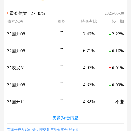
27.86%
2026-06-30
重仓债券
债券名称
价格
持仓占比
较上期
--
7.49%
25国开08
2.22%
--
--
6.71%
22国开08
0.16%
--
--
4.97%
25农发31
0.01%
--
--
4.37%
23国开08
0.09%
--
--
4.32%
25国开11
不变
--
更多持仓信息
在线开户万2.5佣金，即刻参与基金重仓股行情！