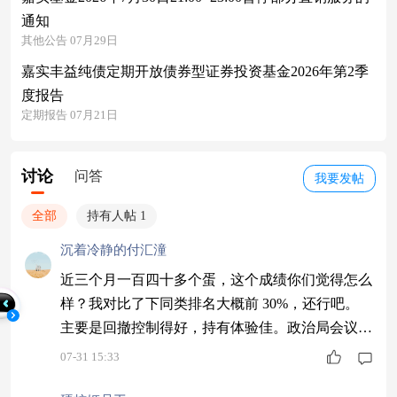
通知
其他公告 07月29日
嘉实丰益纯债定期开放债券型证券投资基金2026年第2季
度报告
定期报告 07月21日
讨论
问答
我要发帖
全部
持有人帖 1
沉着冷静的付汇潼
近三个月一百四十多个蛋，这个成绩你们觉得怎么
样？我对比了下同类排名大概前 30%，还行吧。
主要是回撤控制得好，持有体验佳。政治局会议后
货币宽松预期升温，接下来应该还有空间$国泰信
07-31 15:33
瑞纯债债券$