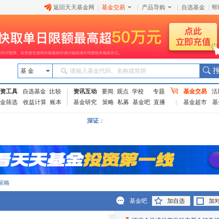
返回天天基金网
|
基金交易
|
产品导购
|
自选基金
|
帮
基 金
请输入基金代码、名称或简拼
资工具
自选基金
比较
资讯互动
要闻
观点
学校
专题
基金交易
活
金筛选
收益计算
账本
基金研究
策略
私募
基金吧
直播
基金超市
基
深证
：
策略
基金吧
加自选
加