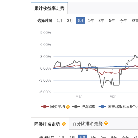
累计收益率走势
选择时间
1月
3月
6月
1年
3年
5年
今年
成
9.00%
6.00%
3.00%
0.00%
-3.00%
-6.00%
Mar
Apr
同类平均    
沪深300
国投瑞银和泰6个
百分比排名走势
同类排名走势