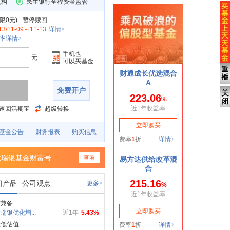
机构
民生银行全程资金监管
限0元
)
暂停赎回
13/11-09～11-13
详情>
率详情>
手机也
元
可以买基金
免费开户
速回活期宝
超级转换
基金公告
财务报表
购买信息
投瑞银基金财富号
查看
门产品
公司观点
更多>
守兼备
瑞银优化增...
近1年
5.43%
握低估值