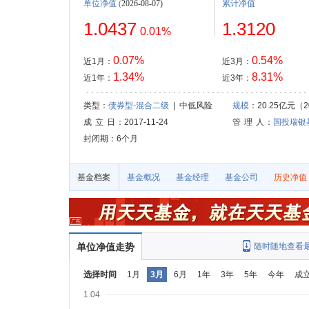
单位净值
(
2026-08-07)
累计净值
1.0437
1.3120
0.01%
0.07%
0.54%
近1月：
近3月：
1.34%
8.31%
近1年：
近3年：
类型：
债券型-混合二级
| 中低风险
规模
：20.25亿元（20
成 立 日
：2017-11-24
管 理 人
：
国投瑞银
封闭期：6个月
基金档案
基金概况
基金经理
基金公司
历史净值
单位净值走势
随时随地查看
选择时间
1月
3月
6月
1年
3年
5年
今年
成
1.04