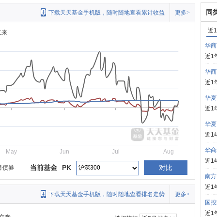
同
下载天天基金手机版，随时随地查看累计收益
更多>
近
立来
华商
近1
华商
近1
华夏
近1
华夏
近1
华商
May
Jun
Jul
Aug
近1
当前基金
PK
对比
月债券
南方
近1
下载天天基金手机版，随时随地查看排名走势
更多>
国投
近1