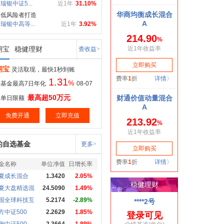
瑞银中证5...
近1年
31.10%
中低风险者打造
瑞银中高等...
近1年
3.92%
期宝
稳健理财
查收益>
期宝
灵活取现，最快1秒到账
1.31
%
基金最高7日年化
08-07
最高超50万元
取单日限额
免费开通
立即充值
的自选基金
更多>
金名称
单位净值
日增长率
夏成长混合
1.3420
2.05%
夏大盘精选混
24.5090
1.49%
国全球科技互
5.2174
-2.89%
方中证500
2.2629
1.85%