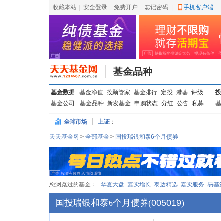
收藏本站
|
安全登录
|
免费开户
忘记密码
|
手机客户端
基金品种
基金数据
基金净值
投顾管家
基金排行
定投
港基
评级
投
基金公司
基金品种
新发基金
申购状态
分红
公告
私募
基
全球市场
上证
：
天天基金网
>
全部基金
>
国投瑞银和泰6个月债券
您浏览过的基金：
华夏大盘
嘉实增长
泰达精选
嘉实服务
易基
国投瑞银和泰6个月债券
(
005019
)