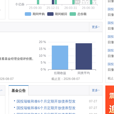
日涨
0 亿份
25-09-30
25-12-31
26-03-31
26-06-30
国投
期间申购
期间赎回
总份额
日涨
国投
更多>
日涨
国投
20 %
日涨
15 %
国投
10 %
日涨
可查看基金经理业绩评价图。
5 %
国投
0 %
日涨
任期收益
同类平均
截止:
6-08-07
截止至：2026-08-07
>
基金公告
更多>
国投瑞银和泰6个月定期开放债券型发
07-27
国投瑞银和泰6个月定期开放债券型发
07-27