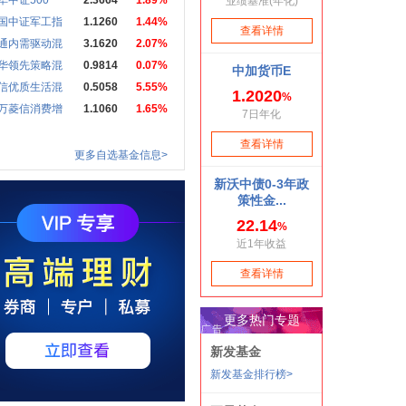
华中证500
2.3664
1.89%
国中证军工指
1.1260
1.44%
通内需驱动混
3.1620
2.07%
华领先策略混
0.9814
0.07%
信优质生活混
0.5058
5.55%
万菱信消费增
1.1060
1.65%
更多自选基金信息>