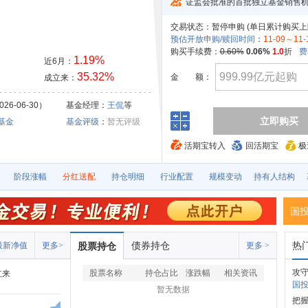
证监会批准的首批独立基金销售
交易状态：
暂停申购 (
单日累计购买上
预估开放申购/赎回时间
：
11-09～11-
购买手续费：
0.60%
0.06%
1.0
折
费
1.19%
近6月：
35.32%
金
额：
成立来：
26-06-30）
基金经理：
王侃
等
立即购买
基金
基金评级
：
暂无评级
活期宝转入
回活期宝
极
阶段涨幅
分红送配
持仓明细
行业配置
规模变动
持有人结构
国
债券持仓
热
最新净值
更多>
股票持仓
更多 >
攻
股票名称
持仓占比
涨跌幅
相关资讯
立来
国投
暂无数据
把