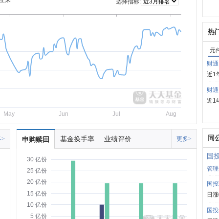
立来
选择指标:
热
元
财通
近1
财通
近1
May
Jun
Jul
Aug
同
基金换手率
业绩评价
>
申购赎回
更多>
国
30 亿份
管理
25 亿份
20 亿份
国投
15 亿份
日涨
10 亿份
国投
5 亿份