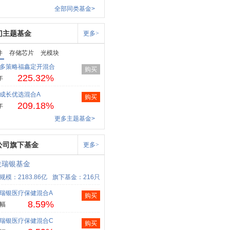
全部同类基金>
门主题基金
更多>
件
存储芯片
光模块
多策略福鑫定开混合
购买
225.32%
年
成长优选混合A
购买
209.18%
年
更多主题基金>
公司旗下基金
更多>
投瑞银基金
规模：2183.86亿
旗下基金：216只
瑞银医疗保健混合A
购买
8.59%
幅
瑞银医疗保健混合C
购买