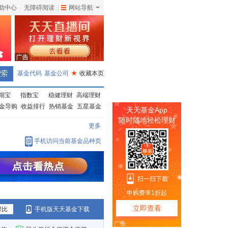
助中心
无障碍阅读
|
网站导航
|
基金代码
基金公司
★
收藏本页
期宝
指数宝
稳健理财
高端理财
金导购
收益排行
热销基金
五星基金
更多
手机访问当前基金品种页
对比
手机版天天基金下载