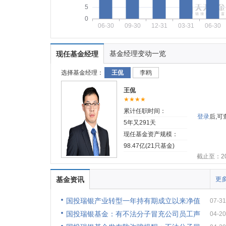
5
0
06-30
09-30
12-31
03-31
06-30
基金经理变动一览
现任基金经理
选择基金经理：
王侃
李鸥
王侃
★★★★
累计任职时间：
登录
后,
5年又291天
现任基金资产规模：
98.47亿(21只基金)
截止至：202
基金资讯
更多
国投瑞银产业转型一年持有期成立以来净值
07-31
国投瑞银基金：有不法分子冒充公司员工声
04-20