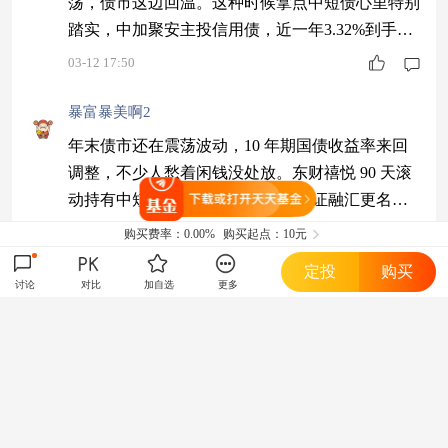
荡，债市这边回温。这种时候拿点中短债心里特别
踏实，中加聚安主投信用债，近一年3.32%到手，
回撤小费率低，拿着当底仓特合适
03-12 17:50
暴富暴美啊2
年末债市还在震荡波动，10 年期国债收益率来回
调整，不少人愁着闲钱没处放。东财禧悦 90 天滚
打开天天基金
动持有中短债 A 看着新，实则是东证融汇更名来
的 “老江湖”，常年收益稳步向上，余额宝 plus 名
2025-12-30 12:22
购买费率：
0.00%
购买起点：10元
不虚传。$东财禧悦90天滚动持有中短债A$
定投
购买
至APP查看更多讨论
讨论
对比
加自选
更多
天天基金安全保障