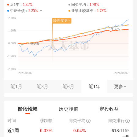
近1年：
1.35%
同类平均：
1.79%
中证全债：
2.25%
业绩比较基准：
1.73%
1.35%
-0.04%
近1月
近3月
近6月
近1年
更多
阶段涨幅
历史净值
定投收益
时间
涨跌幅
同类平均
同类排行
近1周
0.03%
0.04%
618
/1165
一般