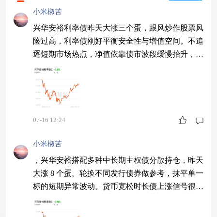
小米椒苦
兴华安裕利率债昨天大涨三个蛋，跟风炒作股票风
险过高，利率债刚好平衡安全性与增值空间。不追
逐短期市场热点，净值依靠债市波段缓慢抬升，搭
配活期、短债就能搭建完整家庭稳健资产组合。
07-16 12:24
小米椒苦
，兴华安裕搭配多种中长期主权债分散持仓，昨天
大涨 8 个蛋。轮换不同发行债券做参考，抹平单一
标的短期异常波动。货币宽松时长债上涨信号很清
晰，集中发债震荡期，分层持仓平衡各期限波动，
判断债市大趋势更客观。