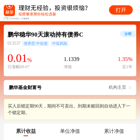
鹏华稳华90天滚动持有债券C
诊断
013537
债券型-中短债
中低风险
0.01
1.1339
1.35%
%
日涨幅08-07
净值
近1年
鹏华基金财富号
机构主页
买入后锁定期90天，期间不可卖出。到期未赎回则自动进入下一
个锁定期。
累计收益
单位净值
累计净值