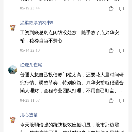
债上涨行情，收益越攒越高。
05-19 23:44
温柔敦厚的枕书5
工资到账总剩点闲钱没处放，随手放了点兴华安
裕，稳稳当当不费心
05-14 22:10
红烧孔雀尾
普通人想自己投债券门槛太高，还要花大量时间研
究行情、调整节奏，特别麻烦。兴华安裕就很适合
懒人理财，全程专业团队打理，不用自己盯盘、不
用判断行情拐点，久期调整、标的筛选全都不用操
04-29 11:57
心。我们只需要安心拿着，就能跟着分享长债行情
的红利，省时又省力，收益还稳定，小白也能轻松
用心造基
上手。$兴华安裕利率债C$
今天股弱债强的跷跷板效应挺明显，股市那边震