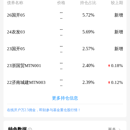
债券名称
价格
持仓占比
较上期
--
5.72%
26国开05
新增
--
--
5.69%
24农发03
新增
--
--
2.57%
23国开05
新增
--
--
2.40%
23浙国贸MTN001
0.18%
--
--
2.39%
22济南城建MTN003
0.12%
--
更多持仓信息
在线开户万2.5佣金，即刻参与基金重仓股行情！
特色数据
更多