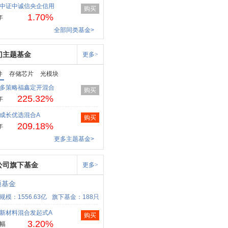
中证中诚信央企信用
购买
1.70%
年
全部同类基金>
门主题基金
更多>
件
存储芯片
光模块
多策略福鑫定开混合
购买
225.32%
年
成长优选混合A
购买
209.18%
年
更多主题基金>
公司旗下基金
更多>
通基金
规模：1556.63亿
旗下基金：188只
新材料混合发起式A
购买
3.20%
幅