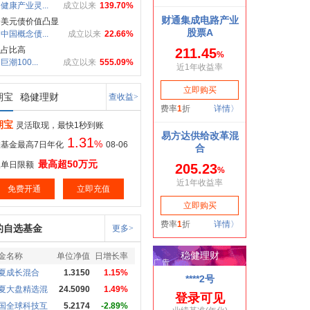
健康产业灵...
成立以来
139.70%
资美元债价值凸显
中国概念债...
成立以来
22.66%
融占比高
潮100...
成立以来
555.09%
期宝
稳健理财
查收益>
期宝
灵活取现，最快1秒到账
1.31
%
基金最高7日年化
08-06
最高超50万元
取单日限额
免费开通
立即充值
的自选基金
更多>
金名称
单位净值
日增长率
夏成长混合
1.3150
1.15%
夏大盘精选混
24.5090
1.49%
国全球科技互
5.2174
-2.89%