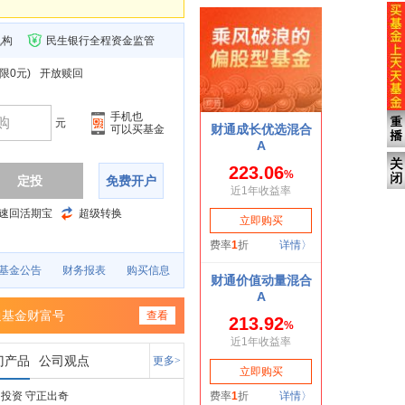
机构
民生银行全程资金监管
限0元
)
开放赎回
手机也
元
可以买基金
定投
免费开户
速回活期宝
超级转换
基金公告
财务报表
购买信息
通基金财富号
查看
门产品
公司观点
更多>
投资 守正出奇