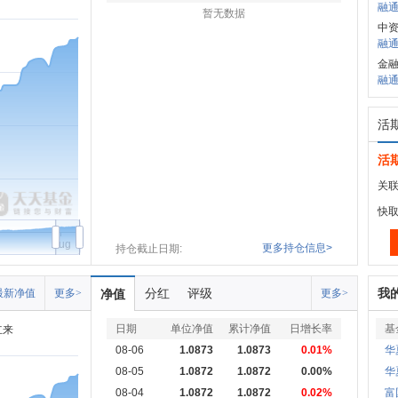
融通
暂无数据
中
融通
金
融通巨
活
活
关联
快
Aug
更多持仓信息>
持仓截止日期:
分红
评级
我
最新净值
更多>
净值
更多>
日期
单位净值
累计净值
日增长率
基
立来
08-06
1.0873
1.0873
0.01%
华
08-05
1.0872
1.0872
0.00%
华
08-04
1.0872
1.0872
0.02%
富