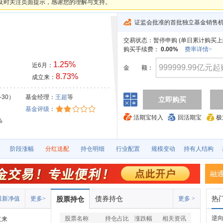
及时关注页面提示，感谢您的理解与支持。
证监会批准的首批独立基金销售
交易状态：
暂停申购 (
单日累计购买上
购买手续费：
0.00%
费率详情>
1.25%
近6月：
金
额：
8.73%
成立来：
-30）
基金经理：
王超
等
立即购买
基金评级
：
活期宝转入
回活期宝
极
%
阶段涨幅
分红送配
持仓明细
行业配置
规模变动
持有人结构
融
债券持仓
热
最新净值
更多>
股票持仓
更多 >
逆向
股票名称
持仓占比
涨跌幅
相关资讯
立来