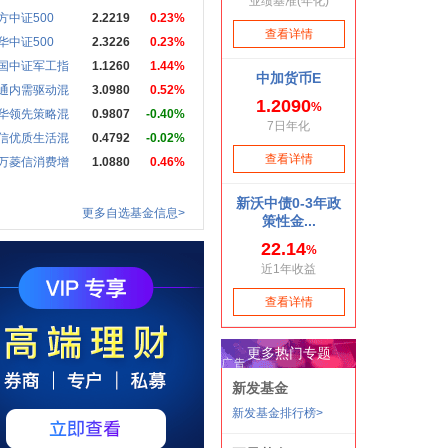
方中证500
2.2219
0.23%
华中证500
2.3226
0.23%
国中证军工指
1.1260
1.44%
通内需驱动混
3.0980
0.52%
华领先策略混
0.9807
-0.40%
信优质生活混
0.4792
-0.02%
万菱信消费增
1.0880
0.46%
更多自选基金信息>