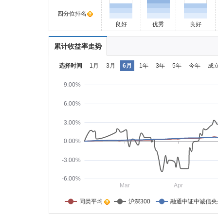
四分位排名
良好
优秀
良好
累计收益率走势
选择时间
1月
3月
6月
1年
3年
5年
今年
成
9.00%
6.00%
3.00%
0.00%
-3.00%
-6.00%
Mar
Apr
同类平均    
沪深300
融通中证中诚信央