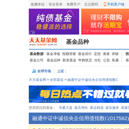
收藏本站
|
安全登录
|
免费开户
忘记密码
|
手机客户端
基金品种
基金数据
基金净值
投顾管家
基金排行
定投
港基
评级
投
基金公司
基金品种
新发基金
申购状态
分红
公告
私募
基
全球市场
上证
：
天天基金网
>
全部基金
>
融通中证中诚信央企信用债指数C
您浏览过的基金：
华夏大盘
嘉实增长
泰达精选
嘉实服务
易基
融通中证中诚信央企信用债指数C
(
017562
)