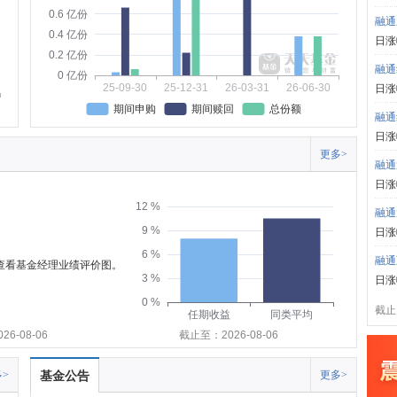
0.6 亿份
融通
0.4 亿份
日涨
0.2 亿份
融通
0 亿份
25-09-30
25-12-31
26-03-31
26-06-30
日涨
期间申购
期间赎回
总份额
融通
日涨
更多>
融通
日涨
12 %
融通
9 %
日涨
6 %
融通
可查看基金经理业绩评价图。
3 %
日涨
0 %
截止:
任期收益
同类平均
6-08-06
截止至：2026-08-06
>
基金公告
更多>