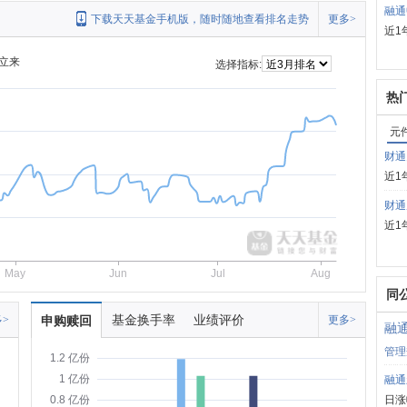
融通
下载天天基金手机版，随时随地查看排名走势
更多>
近1
立来
选择指标:
热
元
财通
近1
财通
近1
May
Jun
Jul
Aug
同
基金换手率
业绩评价
>
申购赎回
更多>
融
管理
1.2 亿份
1 亿份
融通
日涨
0.8 亿份