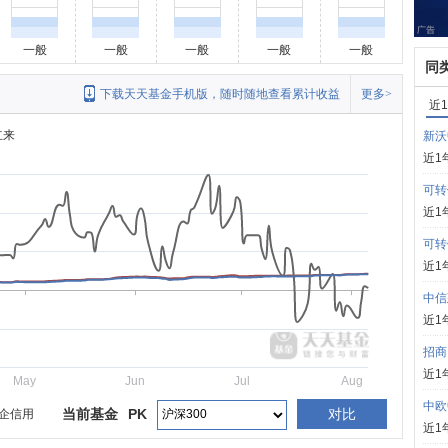
一般
一般
一般
一般
一般
同
下载天天基金手机版，随时随地查看累计收益
更多>
近
立来
新沃
近1
可转
近1
可转
近1
中信
近1
招商
近1
May
Jun
Jul
Aug
中欧
当前基金
PK
对比
企信用
近1