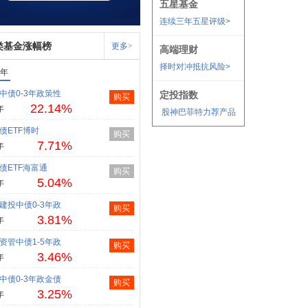
类基金涨幅榜
更多>
1年
中债0-3年政策性
购买
22.14%
年
债ETF博时
购买
7.71%
年
债ETF海富通
购买
5.04%
年
建投中债0-3年政
购买
3.81%
年
资管中债1-5年政
购买
3.46%
年
中债0-3年政金债
购买
3.25%
年