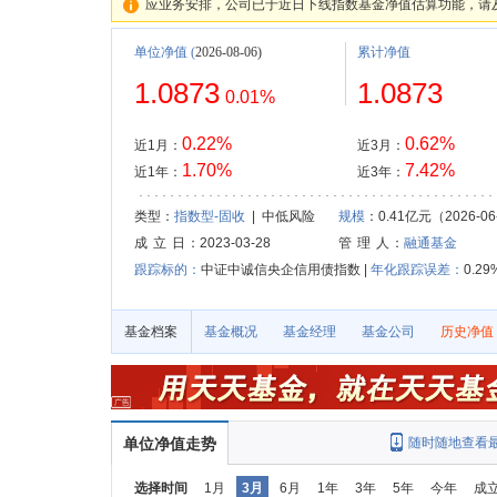
应业务安排，公司已于近日下线指数基金净值估算功能，请
单位净值
(
2026-08-06)
累计净值
1.0873
1.0873
0.01%
0.22%
0.62%
近1月：
近3月：
1.70%
7.42%
近1年：
近3年：
类型：
指数型-固收
| 中低风险
规模
：0.41亿元（2026-06
成 立 日
：2023-03-28
管 理 人
：
融通基金
跟踪标的：
中证中诚信央企信用债指数 |
年化跟踪误差：
0.29
基金档案
基金概况
基金经理
基金公司
历史净值
单位净值走势
随时随地查看
选择时间
1月
3月
6月
1年
3年
5年
今年
成