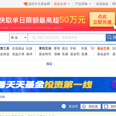
返回天天基金网
|
基金交易
|
产品导购
|
自选基金
|
帮
基 金
请输入基金代码、名称或简拼
资工具
自选基金
比较
资讯互动
要闻
观点
学校
专题
基金交易
活
金筛选
收益计算
账本
基金研究
策略
私募
基金吧
直播
基金超市
基
深证
：
策略
基金吧
加自选
加