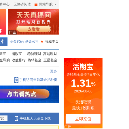
助中心
无障碍阅读
|
网站导航
|
基金代码
基金公司
★
收藏本页
期宝
指数宝
稳健理财
高端理财
金导购
收益排行
热销基金
五星基金
更多
手机访问当前基金品种页
对比
手机版天天基金下载