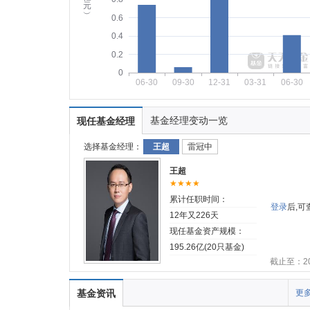
元
︶
0.6
0.4
0.2
0
06-30
09-30
12-31
03-31
06-30
基金经理变动一览
现任基金经理
选择基金经理：
王超
雷冠中
王超
★★★★
累计任职时间：
登录
后,
12年又226天
现任基金资产规模：
195.26亿(20只基金)
截止至：202
基金资讯
更多