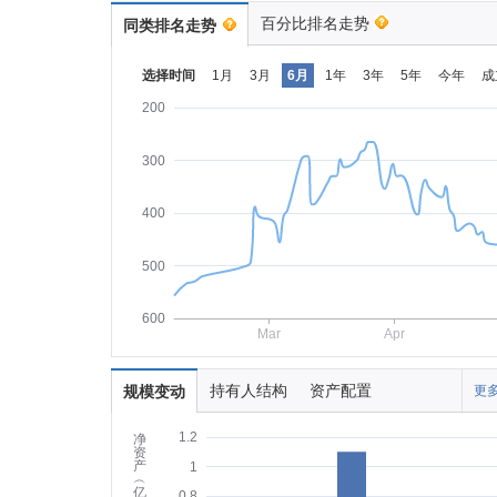
百分比排名走势
同类排名走势
选择时间
1月
3月
6月
1年
3年
5年
今年
成
200
300
400
500
600
Mar
Apr
持有人结构
资产配置
规模变动
更多
1.2
净
资
产
1
︵
亿
0.8