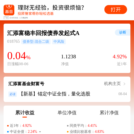
汇添富稳丰回报债券发起式A
诊断
018765
债券型-混合二级
中风险
0.04
1.1238
4.92%
%
日涨幅08-06
净值
近1年
汇添富基金财富号
机构主页
【新基】锚定中证全指，量化选股
08-04
必读
累计收益
单位净值
累计净值
近1年：
4.92%
同类平均：
4.41%
中证全债：
2.24%
业绩比较基准：
4.83%