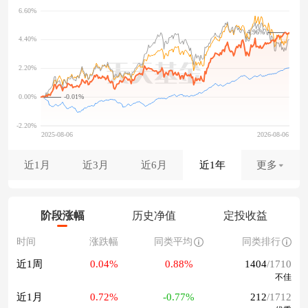
4.96%
-0.01%
近1月
近3月
近6月
近1年
更多
阶段涨幅
历史净值
定投收益
时间
涨跌幅
同类平均
同类排行
近1周
0.04%
0.88%
1404
/1710
不佳
近1月
0.72%
-0.77%
212
/1712