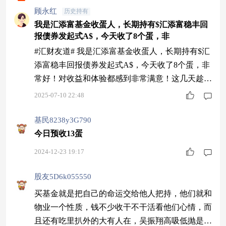
顾永红
历史持有
我是汇添富基金收蛋人，长期持有$汇添富稳丰回
报债券发起式A$，今天收了8个蛋，非
#汇财友道# 我是汇添富基金收蛋人，长期持有$汇
添富稳丰回报债券发起式A$，今天收了8个蛋，非
常好！对收益和体验都感到非常满意！这几天趁着
债市震荡，准备开始买入$汇添富稳乐回报债券发
2025-07-10 22:48
起式A$，这只二级债基股债搭配，有攻有守，基
金净值近一年上涨10.17%，大幅跑赢同类基金6.8
基民8238y3G790
3%的平均涨幅，表现非常优秀！ 我的债市看法：
今日预收13蛋
权益市场震荡上行，不断刷新年内高点。6月CPI
2024-12-23 19:17
数据略超预期，但PPI弱于预期
股友5D6k055550
买基金就是把自己的命运交给他人把持，他们就和
物业一个性质，钱不少收干不干活看他们心情，而
且还有吃里扒外的大有人在，吴振翔高吸低抛是常