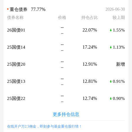
77.77%
2026-06-30
重仓债券
债券名称
价格
持仓占比
较上期
--
22.07%
26国债01
1.55%
--
--
17.24%
25国债14
1.13%
--
--
12.91%
25国债20
新增
--
--
12.81%
25国债13
0.91%
--
--
12.74%
25国债22
0.90%
--
更多持仓信息
在线开户万2.5佣金，即刻参与基金重仓股行情！