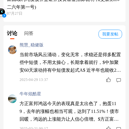
二六年第一号)
07月27日
讨论
问答
我要发帖
熊慧_稳健版
当前市场风云涌动，变化无常，求稳还是得多配置
些中短债，不用太操心，长期拿着就行，$中加聚
安60天滚动持有中短债发起式A$ 近半年也能收248
个蛋，收益香香的呢
2025-04-29 13:37
牛年炫酷星
方正富邦鸿远今天的表现真是太出色了，抱蛋11
9，去年的涨幅也相当可观，达到了11.51%！债市
回暖，鸿远的上涨能力让人信心倍增。$方正富邦
鸿远债券C$
2025-03-21 00:17