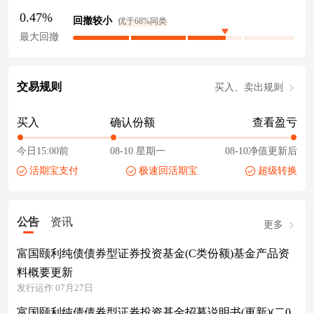
0.47%
回撤较小
优于68%同类
最大回撤
交易规则
买入、卖出规则
买入
确认份额
查看盈亏
今日15:00前
08-10 星期一
08-10净值更新后
活期宝支付
极速回活期宝
超级转换
公告
资讯
更多
富国颐利纯债债券型证券投资基金(C类份额)基金产品资
料概要更新
发行运作 07月27日
富国颐利纯债债券型证券投资基金招募说明书(更新)(二0