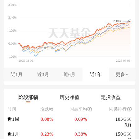
2.10%
-0.41%
近1月
近3月
近6月
近1年
更多
阶段涨幅
历史净值
定投收益
时间
涨跌幅
同类平均
同类排行
近1周
0.08%
0.09%
103
/266
良好
近1月
0.23%
0.38%
150
/266