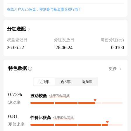
在线开户万2.5佣金，即刻参与基金重仓股行情！
分红送配
权益登记日
分红发放日
每份分红(元)
26-06-22
26-06-24
0.0100
特色数据
更多
近1年
近3年
近5年
0.73%
波动较低
优于70%同类
波动率
0.81
性价比很高
优于82%同类
夏普比率