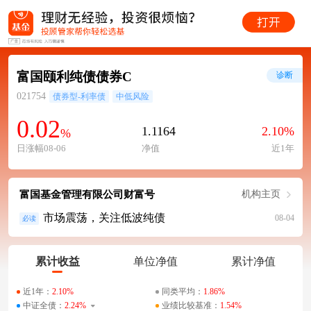
富国颐利纯债债券C
诊断
021754
债券型-利率债
中低风险
0.02
1.1164
2.10%
%
日涨幅08-06
净值
近1年
富国基金管理有限公司财富号
机构主页
市场震荡，关注低波纯债
08-04
必读
累计收益
单位净值
累计净值
近1年：
2.10%
同类平均：
1.86%
中证全债：
2.24%
业绩比较基准：
1.54%